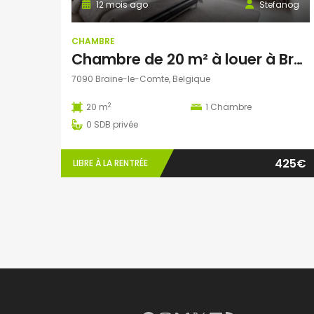
12 mois ago
Stefanog
CHAMBRE
Chambre de 20 m² à louer à Braine le Comte
7090 Braine-le-Comte, Belgique
2
20 m
1
Chambre
0
SDB privée
425€
LIBRE À LA RENTRÉE