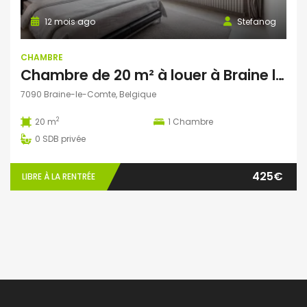
12 mois ago
Stefanog
CHAMBRE
Chambre de 20 m² à louer à Braine le Comte
7090 Braine-le-Comte, Belgique
2
20 m
1
Chambre
0
SDB privée
425€
LIBRE À LA RENTRÉE