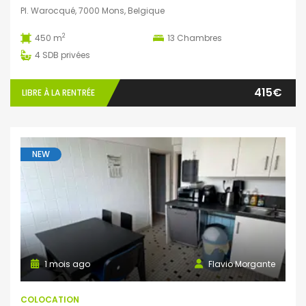
Pl. Warocqué, 7000 Mons, Belgique
2
450 m
13
Chambres
4
SDB privées
415€
LIBRE À LA RENTRÉE
NEW
1 mois ago
Flavio Morgante
COLOCATION