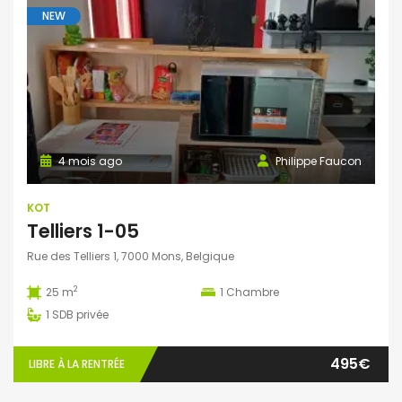
NEW
4 mois ago
Philippe Faucon
KOT
Telliers 1-05
Rue des Telliers 1, 7000 Mons, Belgique
2
25 m
1
Chambre
1
SDB privée
495€
LIBRE À LA RENTRÉE