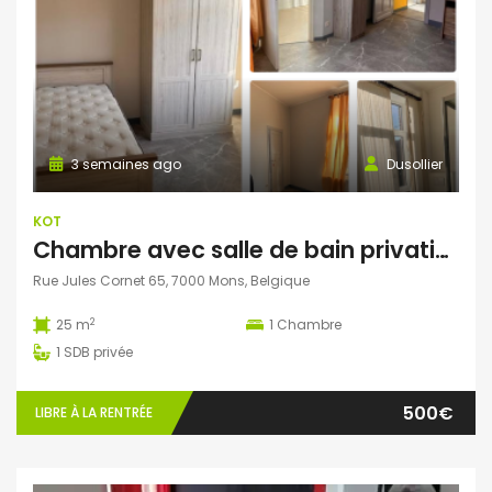
3 semaines ago
Dusollier
KOT
Chambre avec salle de bain privative et bureau séparé dans une colocation de 4 personnes
Rue Jules Cornet 65, 7000 Mons, Belgique
2
25 m
1
Chambre
1
SDB privée
500€
LIBRE À LA RENTRÉE