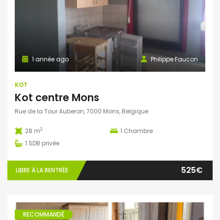
1 année ago
Philippe Faucon
KOT
Kot centre Mons
Rue de la Tour Auberon, 7000 Mons, Belgique
2
28 m
1
Chambre
1
SDB privée
525€
LIBRE À LA RENTRÉE
RECOMMANDÉ