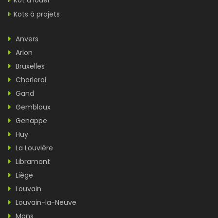
Kot à louer
Kots à projets
Anvers
Arlon
Bruxelles
Charleroi
Gand
Gembloux
Genappe
Huy
La Louvière
Libramont
Liège
Louvain
Louvain-la-Neuve
Mons