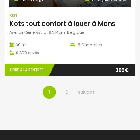
KOT
Kots tout confort à louer à Mons
Avenue Reine Astrid 19A, Mons, Belgique
2
30 m
16
Chambres
0
SDB privée
385€
LIBRE À LA RENTRÉE
1
2
Suivant