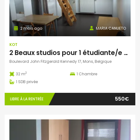
2 mois ago
MARIA CANUETO
KOT
2 Beaux studios pour 1 étudiante/e non domicilié/e à Mons
Boulevard John Fitzgerald Kennedy 17, Mons, Belgique
2
32 m
1
Chambre
1
SDB privée
550€
LIBRE À LA RENTRÉE