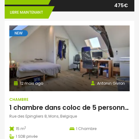
475€
LIBRE MAINTENANT
NEW
12 mois ago
Antonin Givron
CHAMBRE
1 chambre dans coloc de 5 personnes à Mons
Rue des Epingliers 8, Mons, Belgique
2
15 m
1
Chambre
1
SDB privée