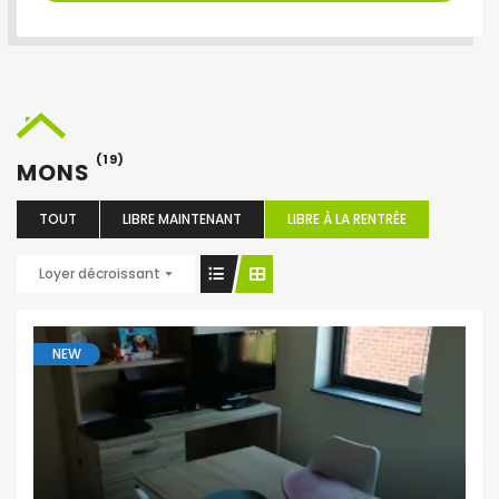
(19)
MONS
TOUT
LIBRE MAINTENANT
LIBRE À LA RENTRÉE
Loyer décroissant
NEW