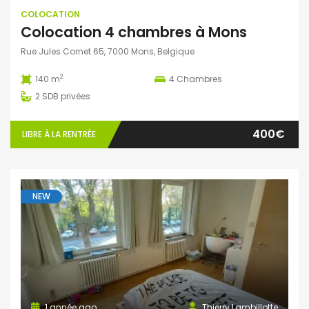
COLOCATION
Colocation 4 chambres à Mons
Rue Jules Cornet 65, 7000 Mons, Belgique
2
140 m
4
Chambres
2
SDB privées
400€
LIBRE À LA RENTRÉE
NEW
1 année ago
Thierry Lambillotte