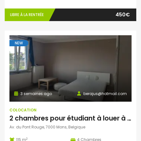
450€
LIBRE À LA RENTRÉE
NEW
3 semaines ago
berajus@hotmail.com
COLOCATION
2 chambres pour étudiant à louer à Mons
Av. du Pont Rouge, 7000 Mons, Belgique
2
115 m
4
Chambres