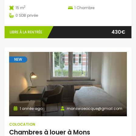
2
15 m
1
Chambre
0
SDB privée
430€
LIBRE À LA RENTRÉE
NEW
1 année ago
monswaeocque@gmail.com
COLOCATION
Chambres à louer à Mons