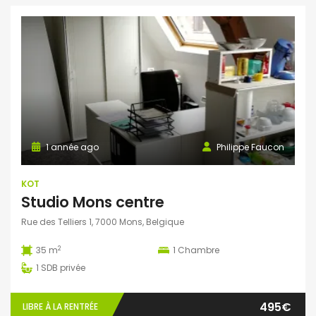
1 année ago
Philippe Faucon
KOT
Studio Mons centre
Rue des Telliers 1, 7000 Mons, Belgique
2
35 m
1
Chambre
1
SDB privée
495€
LIBRE À LA RENTRÉE