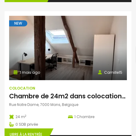
NEW
1 mois ago
Camille15
COLOCATION
Chambre de 24m2 dans colocation au cœur de Mons
Rue Notre Dame, 7000 Mons, Belgique
2
24 m
1
Chambre
0
SDB privée
LIBRE À LA RENTRÉE