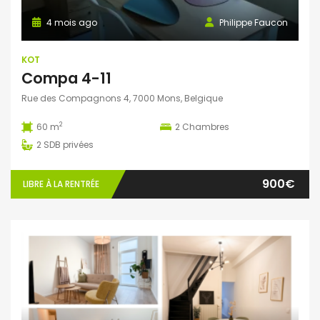
4 mois ago
Philippe Faucon
KOT
Compa 4-11
Rue des Compagnons 4, 7000 Mons, Belgique
2
60 m
2
Chambres
2
SDB privées
900€
LIBRE À LA RENTRÉE