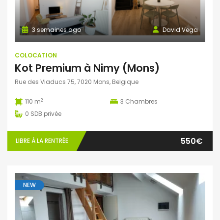
3 semaines ago
David Vega
COLOCATION
Kot Premium à Nimy (Mons)
Rue des Viaducs 75, 7020 Mons, Belgique
2
110 m
3
Chambres
0
SDB privée
550€
LIBRE À LA RENTRÉE
NEW