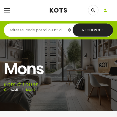
KOTS
RECHERCHE
Mons
Kots à Louer
HOME
MONS