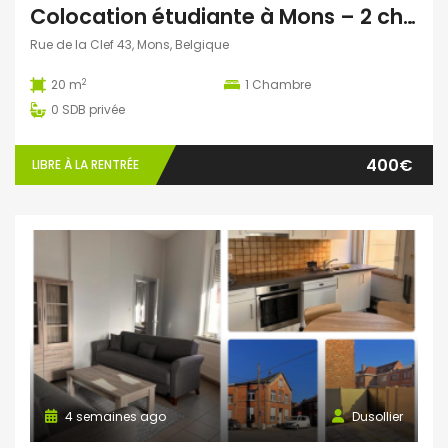
Colocation étudiante à Mons – 2 chambres disponibles dès septembre 2026 !
Rue de la Clef 43, Mons, Belgique
2
20 m
1
Chambre
0
SDB privée
400€
LIBRE À LA RENTRÉE
4 semaines ago
Dusollier