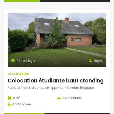
9 mois ago
Royer
COLOCATION
Colocation étudiante haut standing
Rue des Trois Maisons, Jemeppe-sur-Sambre, Belgique
2
0 m
2
Chambres
1
SDB privée