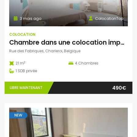
3 mois ago
ColocationTop
COLOCATION
Chambre dans une colocation impeccable
Rue des Fabriques, Charleroi, Belgique
2
21 m
4
Chambres
1
SDB privée
490€
LIBRE MAINTENANT
NEW