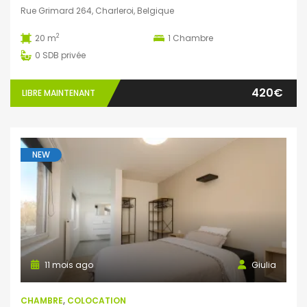
Rue Grimard 264, Charleroi, Belgique
2
20 m
1
Chambre
0
SDB privée
420€
LIBRE MAINTENANT
NEW
11 mois ago
Giulia
CHAMBRE
,
COLOCATION