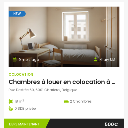
NEW
9 mois ago
Hilary UM
COLOCATION
Chambres à louer en colocation à marcinelle
Rue Destrée 69, 6001 Charleroi, Belgique
2
18 m
2
Chambres
0
SDB privée
500€
LIBRE MAINTENANT