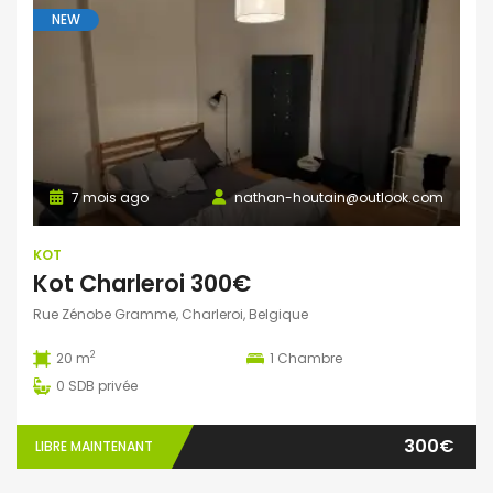
NEW
7 mois ago
nathan-houtain@outlook.com
KOT
Kot Charleroi 300€
Rue Zénobe Gramme, Charleroi, Belgique
2
20 m
1
Chambre
0
SDB privée
300€
LIBRE MAINTENANT