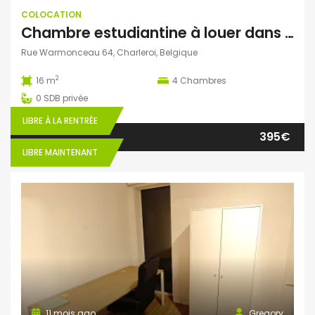
COLOCATION
Chambre estudiantine à louer dans colocation
Rue Warmonceau 64, Charleroi, Belgique
2
16 m
4
Chambres
0
SDB privée
LIBRE À LA RENTRÉE
395€
LIBRE MAINTENANT
11 mois ago
Gregory