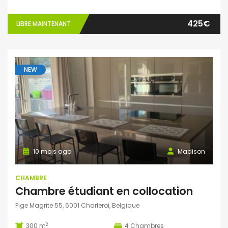
425€
LIBRE MAINTENANT
NEW
10 mois ago
Madison
CHAMBRE
Chambre étudiant en collocation
Pige Magrite 55, 6001 Charleroi, Belgique
2
300 m
4
Chambres