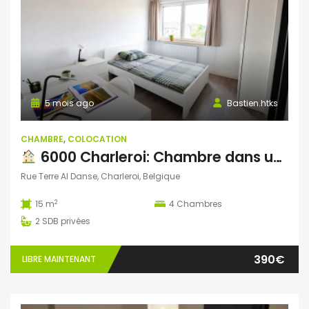
5 mois ago
Bastien.htks
CHAMBRE
,
COLOCATION
6000 Charleroi: Chambre dans une colocation de 4 chambres et 2 SDB
Rue Terre Al Danse, Charleroi, Belgique
2
15 m
4
Chambres
2
SDB privées
390€
LIBRE MAINTENANT