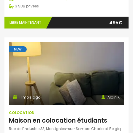
3
SDB privées
495€
LIBRE MAINTENANT
NEW
11 mois ago
Alain K
COLOCATION
Maison en colocation étudiants
Rue de l'Industrie 33, Montignies-sur-Sambre Charleroi, Belgique