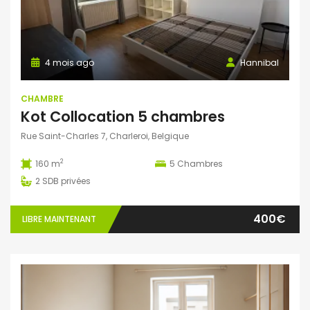
4 mois ago
Hannibal
CHAMBRE
Kot Collocation 5 chambres
Rue Saint-Charles 7, Charleroi, Belgique
2
160 m
5
Chambres
2
SDB privées
400€
LIBRE MAINTENANT