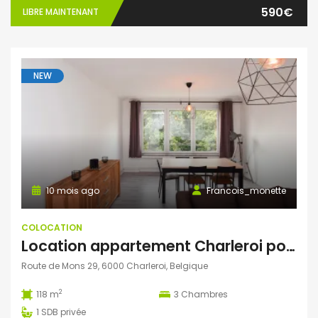
590€
LIBRE MAINTENANT
NEW
10 mois ago
Francois_monette
COLOCATION
Location appartement Charleroi pour 3 étudiants
Route de Mons 29, 6000 Charleroi, Belgique
2
118 m
3
Chambres
1
SDB privée