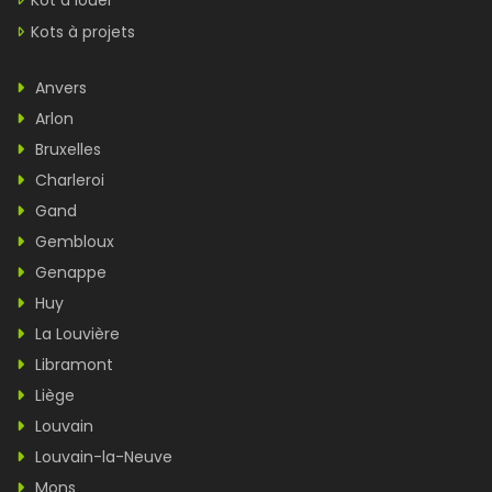
Kot à louer
Kots à projets
Anvers
Arlon
Bruxelles
Charleroi
Gand
Gembloux
Genappe
Huy
La Louvière
Libramont
Liège
Louvain
Louvain-la-Neuve
Mons