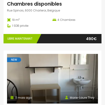
Chambres disponibles
Rue Spinois, 6000 Charleroi, Belgique
2
19 m
4
Chambres
1
SDB privée
490€
LIBRE MAINTENANT
NEW
11 mois ago
Marie-Laure Thiry