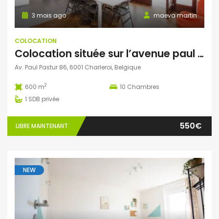
3 mois ago
maeva martin
COLOCATION
Colocation située sur l’avenue paul pastur à Charleroi
Av. Paul Pastur 86, 6001 Charleroi, Belgique
2
600 m
10
Chambres
1
SDB privée
550€
LIBRE MAINTENANT
NEW