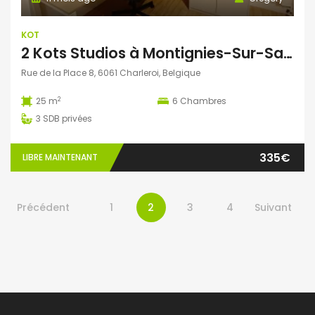
KOT
2 Kots Studios à Montignies-Sur-Sambre
Rue de la Place 8, 6061 Charleroi, Belgique
2
25 m
6
Chambres
3
SDB privées
335€
LIBRE MAINTENANT
Précédent
1
2
3
4
Suivant