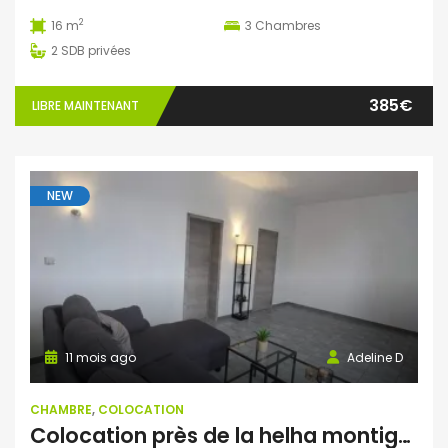
2
16 m
3
Chambres
2
SDB privées
385€
LIBRE MAINTENANT
NEW
11 mois ago
Adeline D
CHAMBRE
,
COLOCATION
Colocation près de la helha montignies-sur-sambre