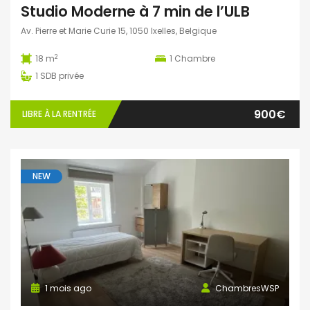
Studio Moderne à 7 min de l’ULB
Av. Pierre et Marie Curie 15, 1050 Ixelles, Belgique
2
18 m
1
Chambre
1
SDB privée
900€
LIBRE À LA RENTRÉE
NEW
1 mois ago
ChambresWSP