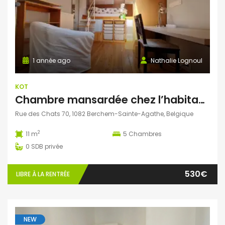
1 année ago
Nathalie Lognoul
KOT
Chambre mansardée chez l’habitant à Berchem-Sainte-Agathe
Rue des Chats 70, 1082 Berchem-Sainte-Agathe, Belgique
2
11 m
5
Chambres
0
SDB privée
530€
LIBRE À LA RENTRÉE
NEW