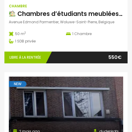
CHAMBRE
Chambres d’étudiants meublées à louer – Woluwe-Saint-Pierre
Avenue Edmond Parmentier, Woluwe-Saint-Pierre, Belgique
2
50 m
1
Chambre
1
SDB privée
550€
LIBRE À LA RENTRÉE
NEW
2 mois ago
dudenkots