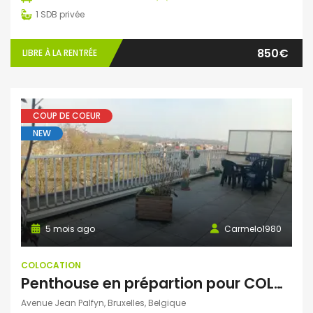
1
SDB privée
850€
LIBRE À LA RENTRÉE
COUP DE COEUR
NEW
5 mois ago
Carmelo1980
COLOCATION
Penthouse en prépartion pour COLOC
Avenue Jean Palfyn, Bruxelles, Belgique