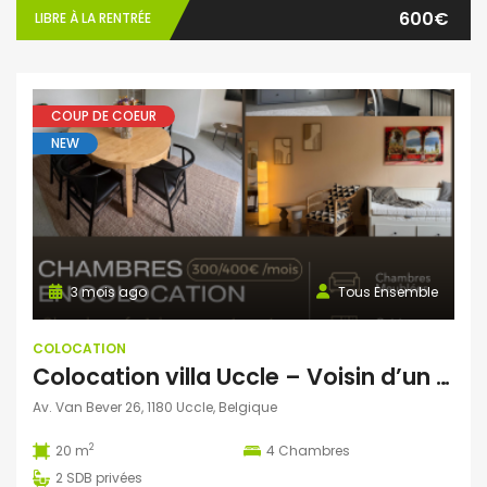
600€
LIBRE À LA RENTRÉE
COUP DE COEUR
NEW
3 mois ago
Tous Ensemble
COLOCATION
Colocation villa Uccle – Voisin d’un centre pour adultes porteurs d’un handicap
Av. Van Bever 26, 1180 Uccle, Belgique
2
20 m
4
Chambres
2
SDB privées