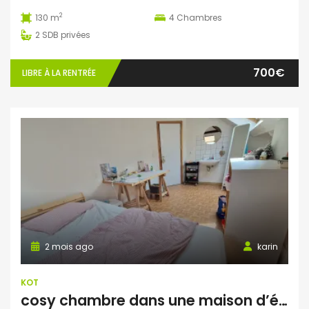
2
130 m
4
Chambres
2
SDB privées
700€
LIBRE À LA RENTRÉE
2 mois ago
karin
KOT
cosy chambre dans une maison d’étudiants