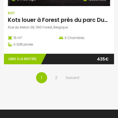
KOT
Kots louer à Forest près du parc Duden
Rue du Melon 28, 1190 Forest, Belgique
2
15 m
3
Chambres
0
SDB privée
435€
LIBRE À LA RENTRÉE
1
2
Suivant