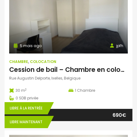
5 mois ago
jpfh
CHAMBRE
,
COLOCATION
Cession de bail – Chambre en coloc à Ixelles
Rue Augustin Delporte, Ixelles, Belgique
2
30 m
1
Chambre
0
SDB privée
LIBRE À LA RENTRÉE
690€
LIBRE MAINTENANT