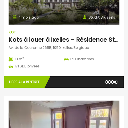
4 mois ago
StudiX Brussels
KOT
Kots à louer à Ixelles – Résidence StudiX
Av. de la Couronne 265B, 1050 Ixelles, Belgique
2
18 m
171
Chambres
171
SDB privées
880€
LIBRE À LA RENTRÉE