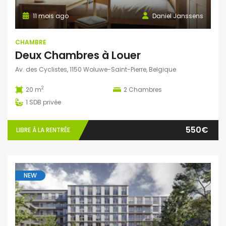
11 mois ago
Daniel Janssens
CHAMBRE
Deux Chambres à Louer
Av. des Cyclistes, 1150 Woluwe-Saint-Pierre, Belgique
2
20 m
2
Chambres
1
SDB privée
550€
LIBRE À LA RENTRÉE
NEW