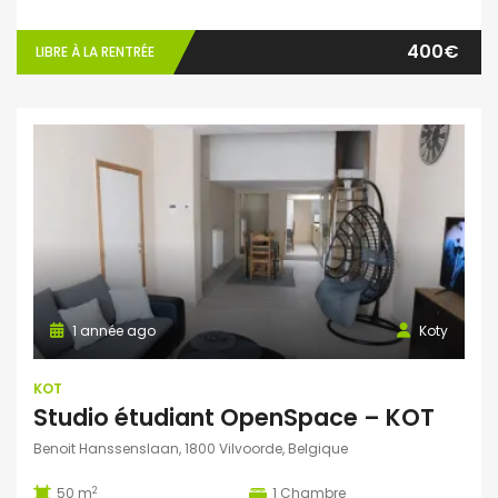
400€
LIBRE À LA RENTRÉE
1 année ago
Koty
KOT
Studio étudiant OpenSpace – KOT
Benoit Hanssenslaan, 1800 Vilvoorde, Belgique
2
50 m
1
Chambre