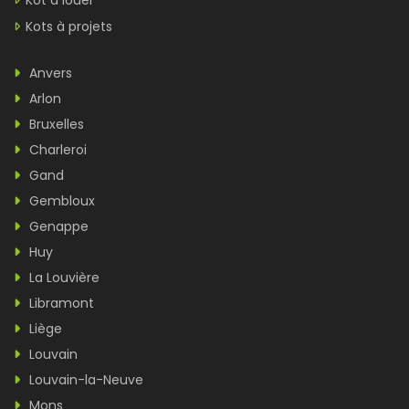
Kot à louer
Kots à projets
Anvers
Arlon
Bruxelles
Charleroi
Gand
Gembloux
Genappe
Huy
La Louvière
Libramont
Liège
Louvain
Louvain-la-Neuve
Mons