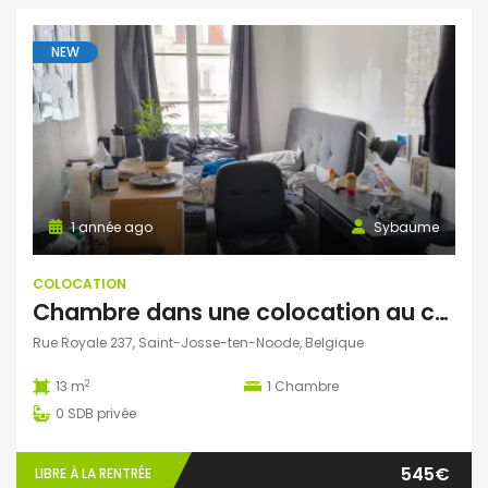
NEW
1 année ago
Sybaume
COLOCATION
Chambre dans une colocation au centre de bruxelles
Rue Royale 237, Saint-Josse-ten-Noode, Belgique
2
13 m
1
Chambre
0
SDB privée
545€
LIBRE À LA RENTRÉE