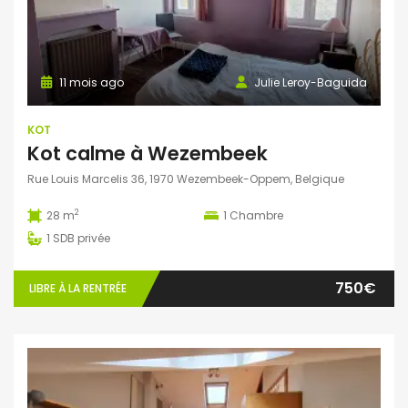
11 mois ago
Julie Leroy-Baguida
KOT
Kot calme à Wezembeek
Rue Louis Marcelis 36, 1970 Wezembeek-Oppem, Belgique
2
28 m
1
Chambre
1
SDB privée
750€
LIBRE À LA RENTRÉE