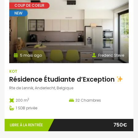
COUP DE COEUR
NEW
5 mois ago
Frederic Steve
KOT
Résidence Étudiante d’Exception
Rte de Lennik, Anderlecht, Belgique
2
200 m
32
Chambres
1
SDB privée
750€
LIBRE À LA RENTRÉE