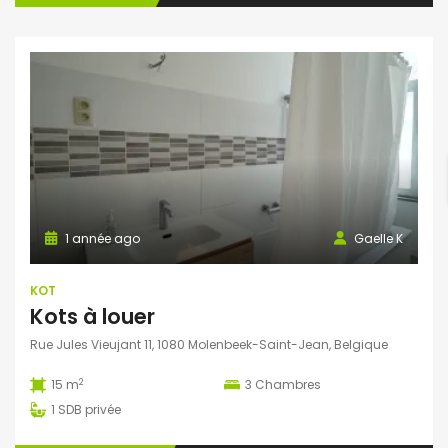
1 année ago
Gaelle K
KOT
Kots à louer
Rue Jules Vieujant 11, 1080 Molenbeek-Saint-Jean, Belgique
2
15 m
3
Chambres
1
SDB privée