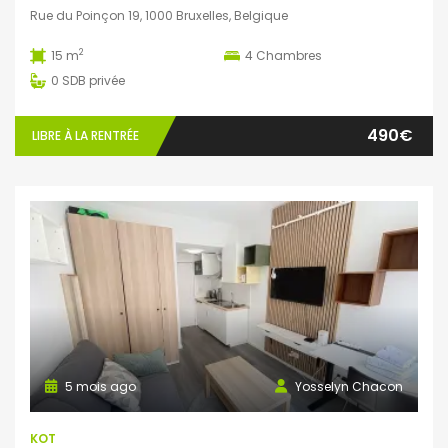
Rue du Poinçon 19, 1000 Bruxelles, Belgique
2
15 m
4
Chambres
0
SDB privée
490€
LIBRE À LA RENTRÉE
5 mois ago
Yosselyn Chacon
KOT