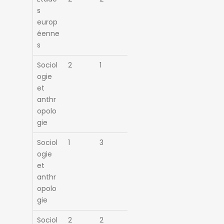
s
europ
éenne
s
Sociol
2
1
ogie
et
anthr
opolo
gie
Sociol
1
3
ogie
et
anthr
opolo
gie
Sociol
2
2