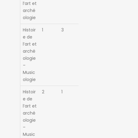
l’art et
arché
ologie
Histoir
1
3
e de
l’art et
arché
ologie
–
Music
ologie
Histoir
2
1
e de
l’art et
arché
ologie
–
Music