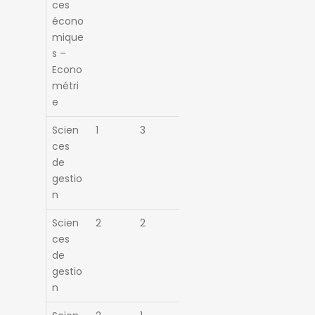
ces
écono
mique
s –
Econo
métri
e
Scien
1
3
ces
de
gestio
n
Scien
2
2
ces
de
gestio
n