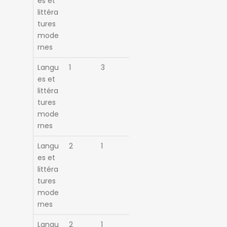
es et
littéra
tures
mode
rnes
Langu
1
3
es et
littéra
tures
mode
rnes
Langu
2
1
es et
littéra
tures
mode
rnes
Langu
2
1