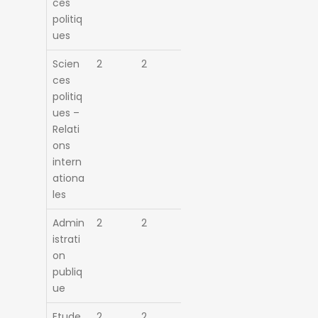
ces
politiq
ues
Scien
2
2
ces
politiq
ues –
Relati
ons
intern
ationa
les
Admin
2
2
istrati
on
publiq
ue
Etude
2
2