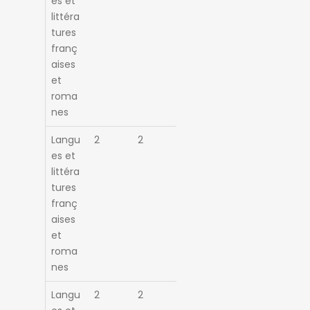
es et
littéra
tures
franç
aises
et
roma
nes
Langu
2
2
es et
littéra
tures
franç
aises
et
roma
nes
Langu
2
2