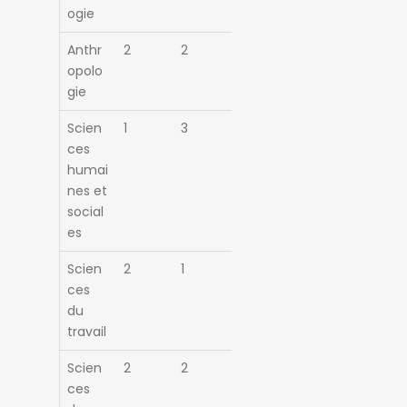
ogie
Anthr
2
2
opolo
gie
Scien
1
3
ces
humai
nes et
social
es
Scien
2
1
ces
du
travail
Scien
2
2
ces