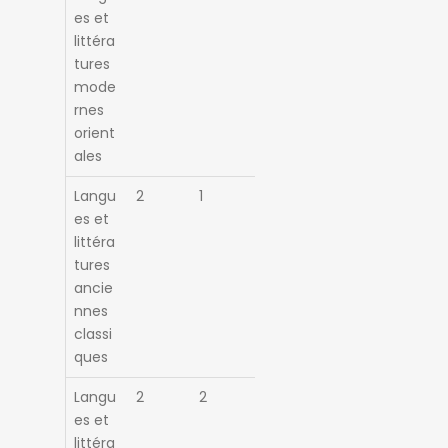
es et
littéra
tures
mode
rnes
orient
ales
Langu
2
1
es et
littéra
tures
ancie
nnes
classi
ques
Langu
2
2
es et
littéra