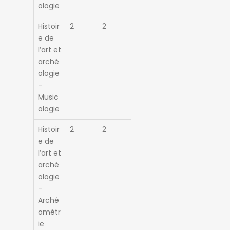
ologie
Histoir
2
2
e de
l’art et
arché
ologie
–
Music
ologie
Histoir
2
2
e de
l’art et
arché
ologie
–
Arché
ométr
ie