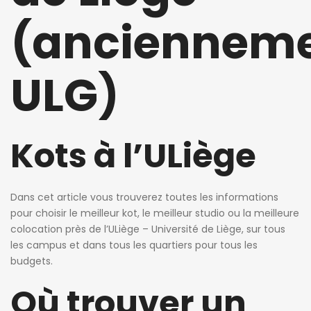
(anciennem
ULG)
Kots à l’ULiège
jours ago
3 jours ago
3 jours ag
Dans cet article vous trouverez toutes les informations
cie de Ghellinck
Killian Sdao
patricia 
pour choisir le meilleur kot, le meilleur studio ou la meilleure
colocation près de l’ULiège – Université de Liège, sur tous
Chambre chez l’habitant
Studios meublés à louer – Résidence Ustel – Boulevard Poincaré, 76 – Anderlecht – à partir de 720 € charges incluses
les campus et dans tous les quartiers pour tous les
budgets.
720€
470€
Avenue Emile Vandervelde 72, 1200 Bruxelles, Belgique
Boulevard Poincaré 76, Anderlecht, Belgique
Où trouver un