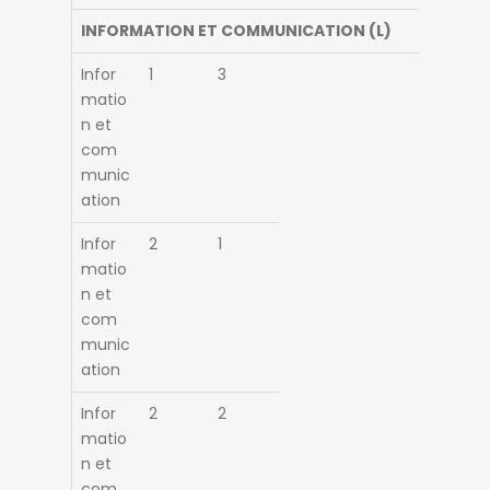
INFORMATION ET COMMUNICATION (L)
Infor
1
3
matio
n et
com
munic
ation
Infor
2
1
matio
n et
com
munic
ation
Infor
2
2
matio
n et
com