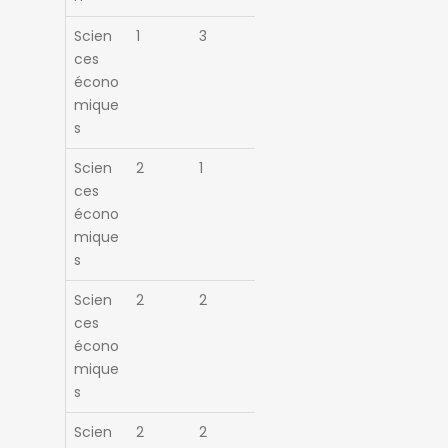
Scien
1
3
ces
écono
mique
s
Scien
2
1
ces
écono
mique
s
Scien
2
2
ces
écono
mique
s
Scien
2
2