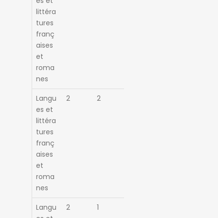
es et
littéra
tures
franç
aises
et
roma
nes
Langu
2
2
es et
littéra
tures
franç
aises
et
roma
nes
Langu
2
1