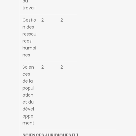
du
travail
Gestio
2
2
n des
ressou
rces
humai
nes
Scien
2
2
ces
de la
popul
ation
et du
dével
oppe
ment
SCIENCES JURIDIQUES (L)