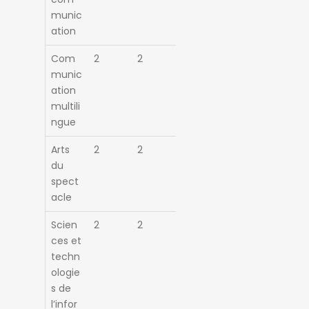
munic
ation
Com
2
2
munic
ation
multili
ngue
Arts
2
2
du
spect
acle
Scien
2
2
ces et
techn
ologie
s de
l’infor