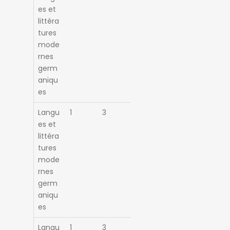
es et
littéra
tures
mode
rnes
germ
aniqu
es
Langu
1
3
es et
littéra
tures
mode
rnes
germ
aniqu
es
Langu
1
3