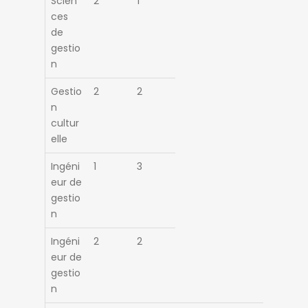
Scien
2
1
ces
de
gestio
n
Gestio
2
2
n
cultur
elle
Ingéni
1
3
eur de
gestio
n
Ingéni
2
2
eur de
gestio
n