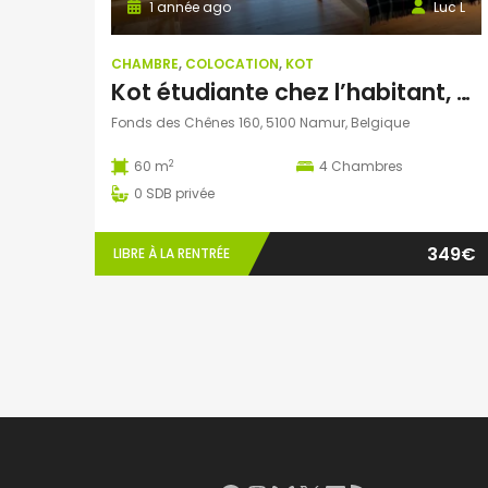
1 année ago
Luc L
CHAMBRE
,
COLOCATION
,
KOT
Kot étudiante chez l’habitant, 60 m² ( Wépion, Namur)
Fonds des Chênes 160, 5100 Namur, Belgique
2
60 m
4
Chambres
0
SDB privée
349€
LIBRE À LA RENTRÉE