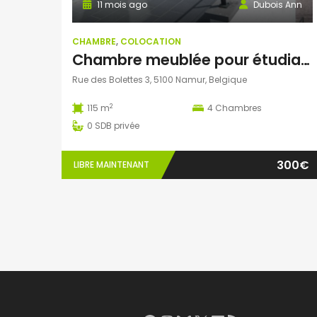
11 mois ago
Dubois Ann
CHAMBRE
,
COLOCATION
Chambre meublée pour étudiant dans colocation
Rue des Bolettes 3, 5100 Namur, Belgique
2
115 m
4
Chambres
0
SDB privée
300€
LIBRE MAINTENANT