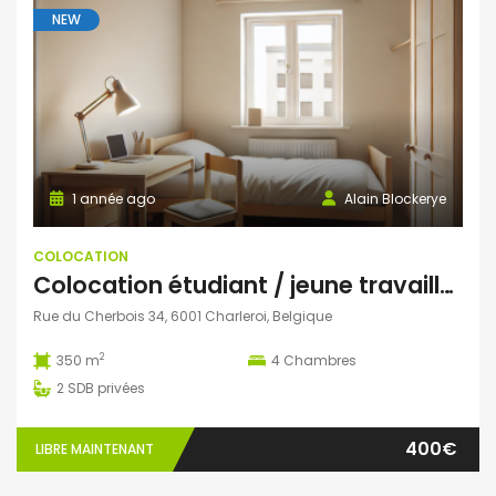
NEW
1 année ago
Alain Blockerye
COLOCATION
Colocation étudiant / jeune travailleur
Rue du Cherbois 34, 6001 Charleroi, Belgique
2
350 m
4
Chambres
2
SDB privées
400€
LIBRE MAINTENANT