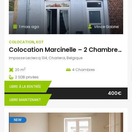
1 mois ago
Vitrice Gabriel
COLOCATION
,
KOT
Colocation Marcinelle – 2 Chambres meublées avec jardin
Impasse Leclercq 134, Charleroi, Belgique
2
20 m
4
Chambres
2
SDB privées
LIBRE À LA RENTRÉE
400€
LIBRE MAINTENANT
NEW