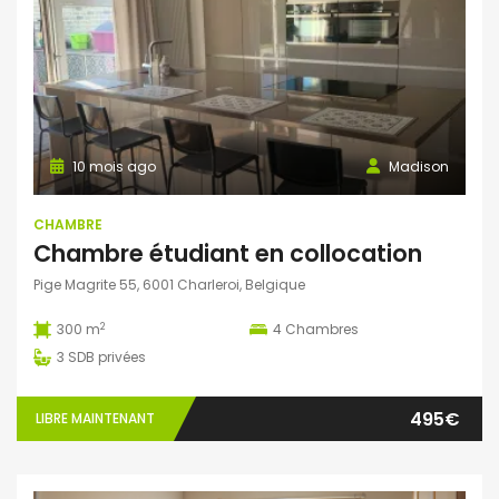
10 mois ago
Madison
CHAMBRE
Chambre étudiant en collocation
Pige Magrite 55, 6001 Charleroi, Belgique
2
300 m
4
Chambres
3
SDB privées
495€
LIBRE MAINTENANT