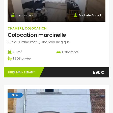
6 mois ago
Michele Annick
CHAMBRE
,
COLOCATION
Colocation marcinelle
Rue du Grand Pont 11, Charleroi, Belgique
2
20 m
1
Chambre
1
SDB privée
590€
LIBRE MAINTENANT
NEW