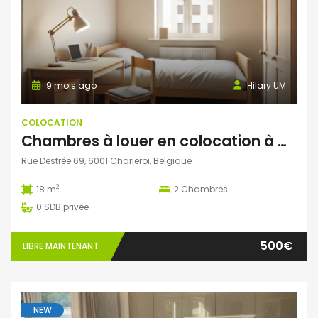
9 mois ago
Hilary UM
COLOCATION
Chambres à louer en colocation à marcinelle
Rue Destrée 69, 6001 Charleroi, Belgique
2
18 m
2
Chambres
0
SDB privée
500€
LIBRE MAINTENANT
NEW