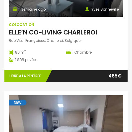
1 semaine ago
Yves Sonneville
COLOCATION
ELLE’N CO-LIVING CHARLEROI
Rue Vital Françoisse, Charleroi, Belgique
2
80 m
1
Chambre
1
SDB privée
465€
LIBRE À LA RENTRÉE
NEW