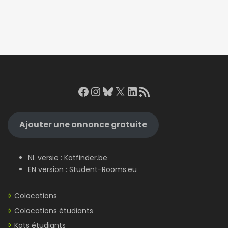
Facebook
Instagram
Bluesky
X
LinkedIn
RSS Feed
Ajouter une annonce gratuite
NL versie :
Kotfinder.be
EN version :
Student-Rooms.eu
Colocations
Colocations étudiants
Kots étudiants