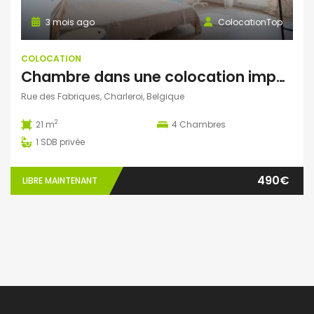
3 mois ago
ColocationTop
COLOCATION
Chambre dans une colocation impeccable
Rue des Fabriques, Charleroi, Belgique
2
21 m
4
Chambres
1
SDB privée
490€
LIBRE MAINTENANT