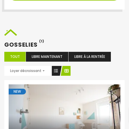
(1)
GOSSELIES
TOUT
LIBRE MAINTENANT
LIBRE À LA RENTRÉE
Loyer décroissant
NEW