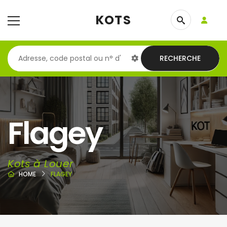
KOTS
RECHERCHE
Flagey
Kots à Louer
HOME
FLAGEY