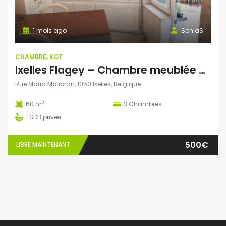
1 mois ago
SoniaS
CHAMBRE
,
KOT
Ixelles Flagey – Chambre meublée – Douche et lavabo privé
Rue Maria Malibran, 1050 Ixelles, Belgique
2
60 m
3
Chambres
1
SDB privée
500€
LIBRE MAINTENANT