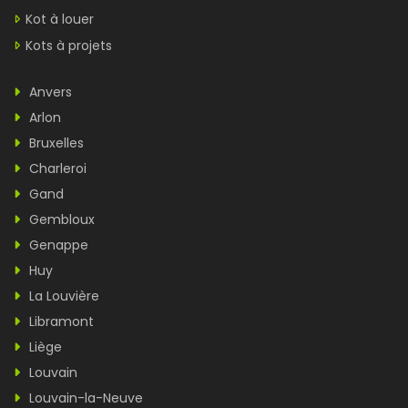
Kot à louer
Kots à projets
Anvers
Arlon
Bruxelles
Charleroi
Gand
Gembloux
Genappe
Huy
La Louvière
Libramont
Liège
Louvain
Louvain-la-Neuve