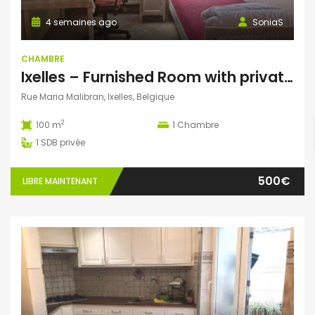
4 semaines ago
SoniaS
CHAMBRE
Ixelles – Furnished Room with private shower
Rue Maria Malibran, Ixelles, Belgique
2
100 m
1
Chambre
1
SDB privée
500€
LIBRE MAINTENANT