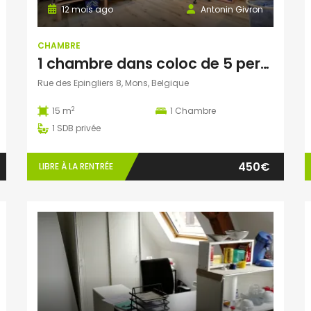
12 mois ago
Antonin Givron
CHAMBRE
1 chambre dans coloc de 5 personnes à Mons
Rue des Epingliers 8, Mons, Belgique
2
15 m
1
Chambre
1
SDB privée
450€
LIBRE À LA RENTRÉE