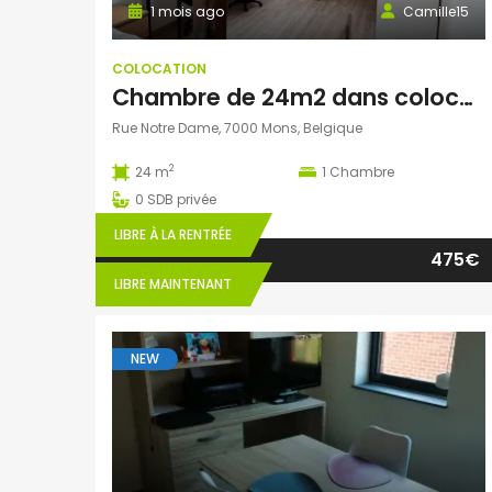
1 mois ago
Camille15
COLOCATION
Chambre de 24m2 dans colocation au cœur de Mons
Rue Notre Dame, 7000 Mons, Belgique
2
24 m
1
Chambre
0
SDB privée
LIBRE À LA RENTRÉE
475€
LIBRE MAINTENANT
NEW