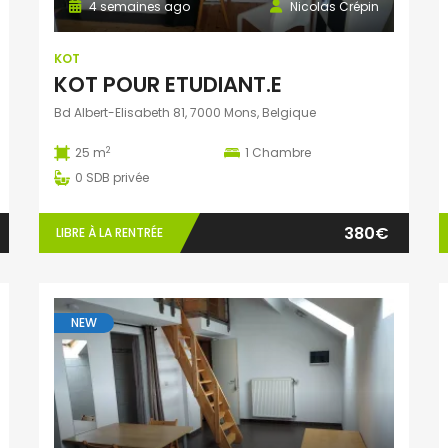
4 semaines ago
Nicolas Crépin
KOT
KOT POUR ETUDIANT.E
Bd Albert-Elisabeth 81, 7000 Mons, Belgique
2
25 m
1
Chambre
0
SDB privée
380€
LIBRE À LA RENTRÉE
NEW