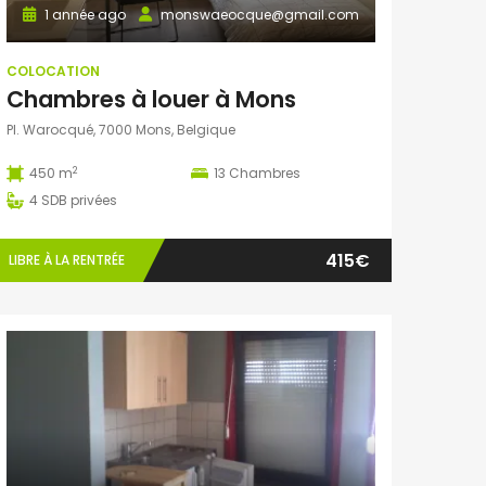
1 année ago
monswaeocque@gmail.com
COLOCATION
Chambres à louer à Mons
Pl. Warocqué, 7000 Mons, Belgique
2
450 m
13
Chambres
4
SDB privées
415€
LIBRE À LA RENTRÉE