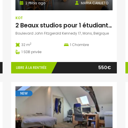
2 mois ago
MARIA CANUETO
KOT
2 Beaux studios pour 1 étudiante/e non domicilié/e à Mons
Boulevard John Fitzgerald Kennedy 17, Mons, Belgique
2
32 m
1
Chambre
1
SDB privée
550€
LIBRE À LA RENTRÉE
NEW