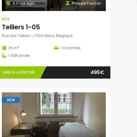
4 mois ago
Philippe Faucon
KOT
Telliers 1-05
Rue des Telliers 1, 7000 Mons, Belgique
2
25 m
1
Chambre
1
SDB privée
495€
LIBRE À LA RENTRÉE
NEW