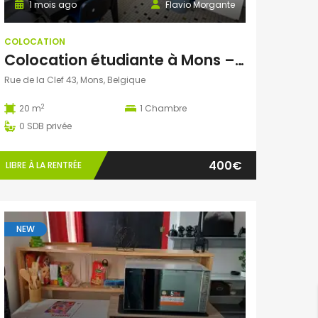
1 mois ago
Flavio Morgante
COLOCATION
Colocation étudiante à Mons – 2 chambres disponibles dès septembre 2026 !
Rue de la Clef 43, Mons, Belgique
2
20 m
1
Chambre
0
SDB privée
400€
LIBRE À LA RENTRÉE
NEW