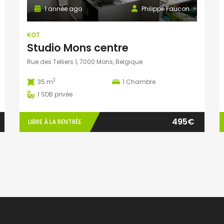
1 année ago
Philippe Faucon
KOT
Studio Mons centre
Rue des Telliers 1, 7000 Mons, Belgique
2
35 m
1
Chambre
1
SDB privée
495€
LIBRE À LA RENTRÉE