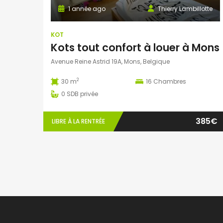
1 année ago
Thierry Lambillotte
KOT
Kots tout confort à louer à Mons
Avenue Reine Astrid 19A, Mons, Belgique
2
30 m
16
Chambres
0
SDB privée
385€
LIBRE À LA RENTRÉE