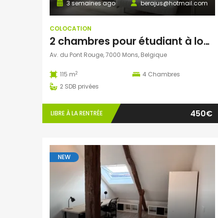
3 semaines ago
berajus@hotmail.com
COLOCATION
2 chambres pour étudiant à louer à Mons
Av. du Pont Rouge, 7000 Mons, Belgique
2
115 m
4
Chambres
2
SDB privées
450€
LIBRE À LA RENTRÉE
NEW