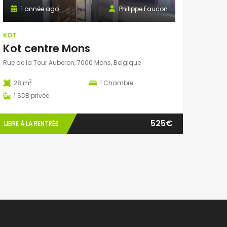
1 année ago
Philippe Faucon
KOT
Kot centre Mons
Rue de la Tour Auberon, 7000 Mons, Belgique
2
28 m
1
Chambre
1
SDB privée
525€
LIBRE À LA RENTRÉE