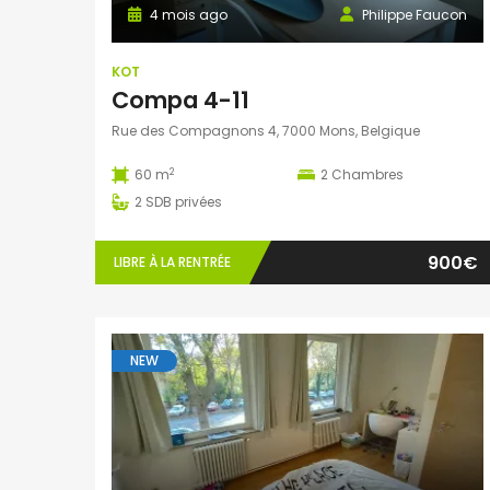
4 mois ago
Philippe Faucon
KOT
Compa 4-11
Rue des Compagnons 4, 7000 Mons, Belgique
2
60 m
2
Chambres
2
SDB privées
900€
LIBRE À LA RENTRÉE
NEW