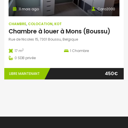
11 mois ago
Caro2000
CHAMBRE
,
COLOCATION
,
KOT
Chambre à louer à Mons (Boussu)
Rue de Nicoles 15, 7301 Boussu, Belgique
2
17 m
1
Chambre
0
SDB privée
450€
LIBRE MAINTENANT