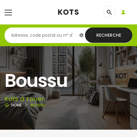
KOTS
RECHERCHE
Boussu
Kots à Louer
HOME
BOUSSU