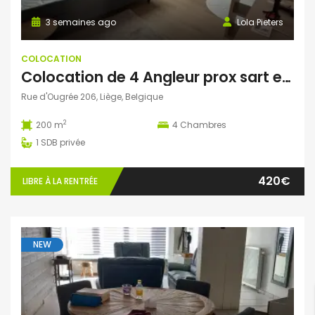
3 semaines ago
Lola Pieters
COLOCATION
Colocation de 4 Angleur prox sart et helmo
Rue d'Ougrée 206, Liège, Belgique
2
200 m
4
Chambres
1
SDB privée
420€
LIBRE À LA RENTRÉE
NEW