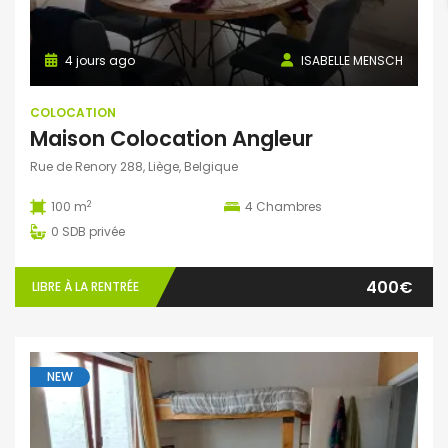
4 jours ago
ISABELLE MENSCH
COLOCATION
Maison Colocation Angleur
Rue de Renory 288, Liège, Belgique
2
100 m
4
Chambres
0
SDB privée
400€
LIBRE À LA RENTRÉE
NEW