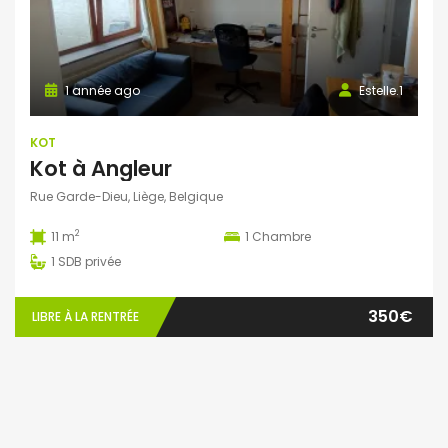
1 année ago
Estelle.1
KOT
Kot à Angleur
Rue Garde-Dieu, Liège, Belgique
2
11 m
1
Chambre
1
SDB privée
350€
LIBRE À LA RENTRÉE