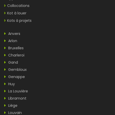
Collocations
Kot à louer
Kots à projets
Anvers
Arlon
Bruxelles
Charleroi
Gand
Gembloux
Genappe
Huy
La Louvière
Libramont
Liège
Louvain