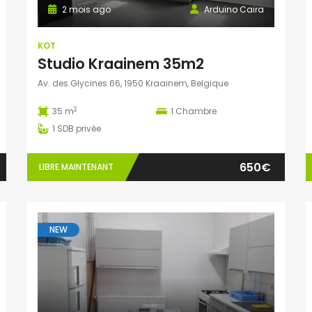
2 mois ago
Arduino Caira
KOT
Studio Kraainem 35m2
Av. des Glycines 66, 1950 Kraainem, Belgique
2
35 m
1
Chambre
1
SDB privée
650€
LIBRE MAINTENANT
NEW