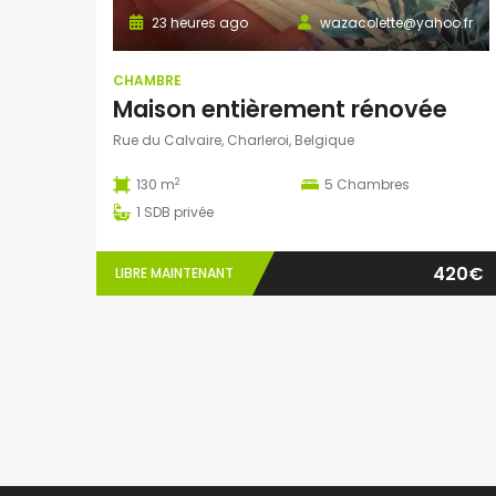
23 heures ago
wazacolette@yahoo.fr
CHAMBRE
Maison entièrement rénovée
Rue du Calvaire, Charleroi, Belgique
2
130 m
5
Chambres
1
SDB privée
420€
LIBRE MAINTENANT