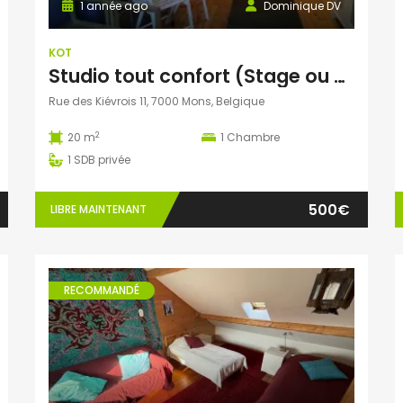
1 année ago
Dominique DV
KOT
Studio tout confort (Stage ou courte durée possible)
Rue des Kiévrois 11, 7000 Mons, Belgique
2
20 m
1
Chambre
1
SDB privée
500€
LIBRE MAINTENANT
RECOMMANDÉ