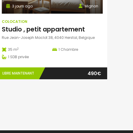
3 jours ago
Mignon
COLOCATION
Studio , petit appartement
Rue Jean-Joseph Maclot 38, 4040 Herstal, Belgique
2
35 m
1
Chambre
1
SDB privée
490€
LIBRE MAINTENANT