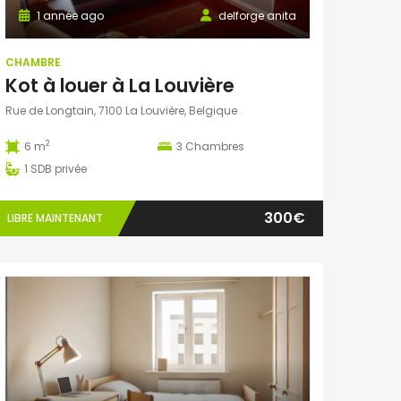
1 année ago
delforge anita
CHAMBRE
Kot à louer à La Louvière
Rue de Longtain, 7100 La Louvière, Belgique
2
6 m
3
Chambres
1
SDB privée
300€
LIBRE MAINTENANT