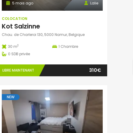
5 mois ago
Lalie
COLOCATION
Kot Salzinne
Chau. de Charleroi 130, 5000 Namur, Belgique
2
30 m
1
Chambre
0
SDB privée
310€
LIBRE MAINTENANT
NEW