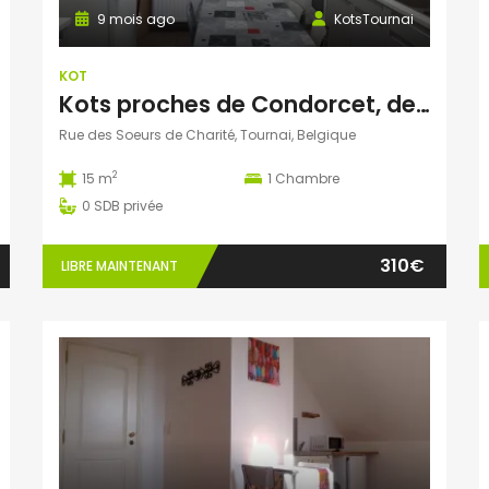
9 mois ago
KotsTournai
KOT
Kots proches de Condorcet, de l école d architecture et de la gare.
Rue des Soeurs de Charité, Tournai, Belgique
2
15 m
1
Chambre
0
SDB privée
310€
LIBRE MAINTENANT