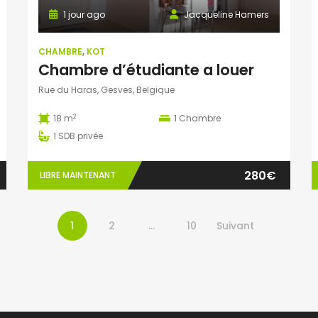
1 jour ago
Jacqueline Hamers
CHAMBRE
,
KOT
Chambre d’étudiante a louer
Rue du Haras, Gesves, Belgique
2
18 m
1
Chambre
1
SDB privée
280€
LIBRE MAINTENANT
1
2
…
10
Suivant