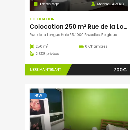
1 mois ago
Marina LAMERO
COLOCATION
Colocation 250 m² Rue de la Longue Haie, Bruxelles, Belgique
Rue de la Longue Haie 35, 1000 Bruxelles, Belgique
2
250 m
6
Chambres
2
SDB privées
700€
LIBRE MAINTENANT
NEW