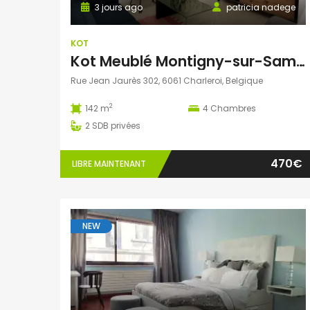
3 jours ago
patricia nadege
KOT
Kot Meublé Montigny-sur-Sambre
Rue Jean Jaurès 302, 6061 Charleroi, Belgique
2
142 m
4
Chambres
2
SDB privées
470€
LIBRE MAINTENANT
NEW