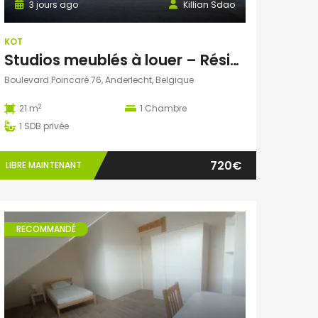
3 jours ago
Killian Sdao
KOT
Studios meublés à louer – Résidence Ustel – Boulevard Poincaré, 76 – Anderlecht – à partir de 720 € charges incluses
Boulevard Poincaré 76, Anderlecht, Belgique
2
21 m
1
Chambre
1
SDB privée
720€
LIBRE MAINTENANT
RECOMMANDÉ