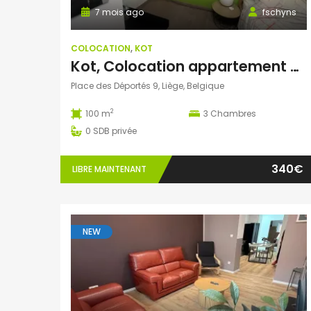
7 mois ago
fschyns
COLOCATION
,
KOT
Kot, Colocation appartement 3 chambres
Place des Déportés 9, Liège, Belgique
2
100 m
3
Chambres
0
SDB privée
340€
LIBRE MAINTENANT
NEW