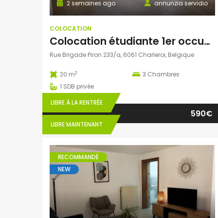
2 semaines ago
annunzia servidio
COLOCATION
Colocation étudiante 1er occupation
Rue Brigade Piron 233/a, 6061 Charleroi, Belgique
2
20 m
3
Chambres
1
SDB privée
LIBRE À LA RENTRÉE
590€
LIBRE MAINTENANT
RECOMMANDÉ
NEW