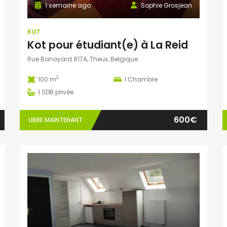
1 semaine ago
Sophie Grosjean
KOT
Kot pour étudiant(e) à La Reid
Rue Banoyard 817A, Theux, Belgique
2
100 m
1
Chambre
1
SDB privée
600€
LIBRE MAINTENANT