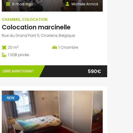
6 mois ago
Michele Annick
CHAMBRE
,
COLOCATION
Colocation marcinelle
Rue du Grand Pont 11, Charleroi, Belgique
2
20 m
1
Chambre
1
SDB privée
590€
LIBRE MAINTENANT
NEW