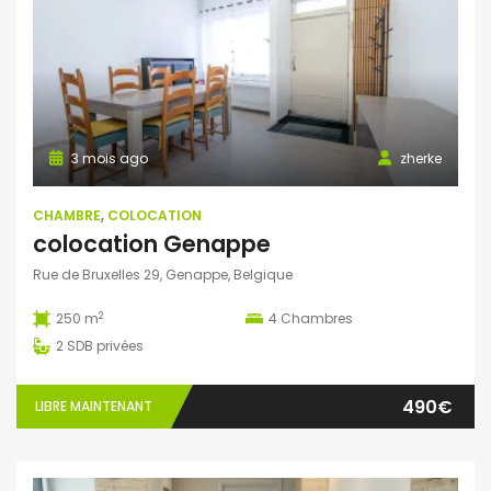
3 mois ago
zherke
CHAMBRE
,
COLOCATION
colocation Genappe
Rue de Bruxelles 29, Genappe, Belgique
2
250 m
4
Chambres
2
SDB privées
490€
LIBRE MAINTENANT