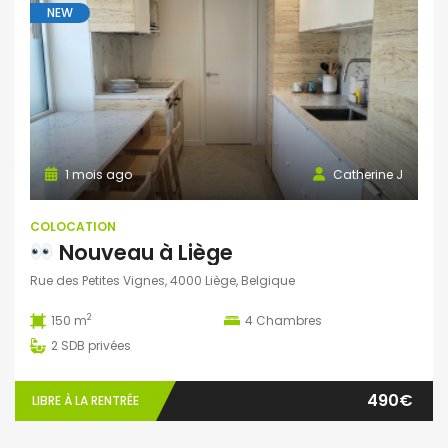
NEW
1 mois ago
Catherine J
COLOCATION
Nouveau à Liège
Rue des Petites Vignes, 4000 Liège, Belgique
2
150 m
4
Chambres
2
SDB privées
490€
LIBRE À LA RENTRÉE