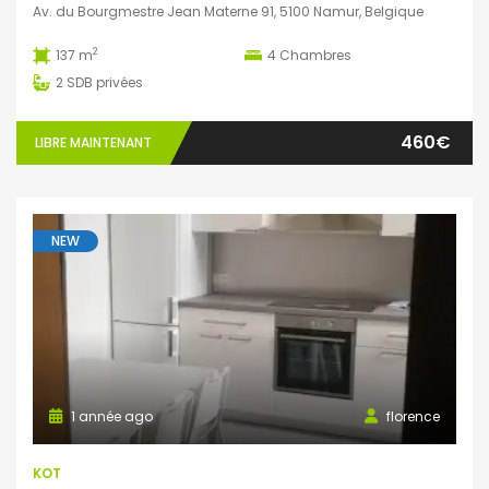
Av. du Bourgmestre Jean Materne 91, 5100 Namur, Belgique
2
137 m
4
Chambres
2
SDB privées
460€
LIBRE MAINTENANT
NEW
1 année ago
florence
KOT