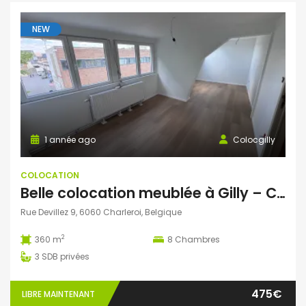
NEW
1 année ago
Colocgilly
COLOCATION
Belle colocation meublée à Gilly – Chambres tout confort proches de tout !
Rue Devillez 9, 6060 Charleroi, Belgique
2
360 m
8
Chambres
3
SDB privées
475€
LIBRE MAINTENANT