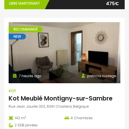
475€
LIBRE MAINTENANT
RECOMMANDÉ
NEW
7 heures ago
patricia nadege
KOT
Kot Meublé Montigny-sur-Sambre
Rue Jean Jaurès 302, 6061 Charleroi, Belgique
2
142 m
4
Chambres
2
SDB privées