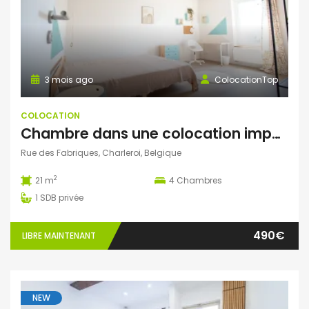
3 mois ago
ColocationTop
COLOCATION
Chambre dans une colocation impeccable
Rue des Fabriques, Charleroi, Belgique
2
21 m
4
Chambres
1
SDB privée
490€
LIBRE MAINTENANT
NEW