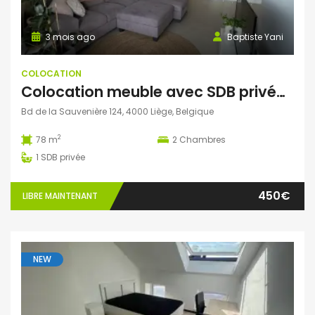
3 mois ago
Baptiste Yani
COLOCATION
Colocation meuble avec SDB privée (deux colocs) 400€
Bd de la Sauvenière 124, 4000 Liège, Belgique
2
78 m
2
Chambres
1
SDB privée
450€
LIBRE MAINTENANT
NEW