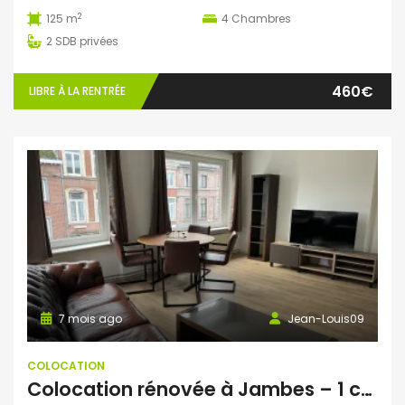
2
125 m
4
Chambres
2
SDB privées
460€
LIBRE À LA RENTRÉE
7 mois ago
Jean-Louis09
COLOCATION
Colocation rénovée à Jambes – 1 chambre disponible le 1er juin– forfait charges