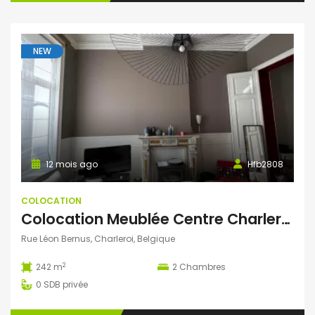
NEW
12 mois ago
Hfb2808
COLOCATION
Colocation Meublée Centre Charleroi
Rue Léon Bernus, Charleroi, Belgique
2
242 m
2
Chambres
0
SDB privée