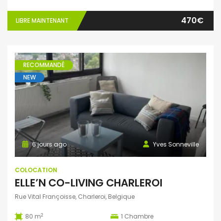
470€
LIBRE MAINTENANT
RECOMMANDÉ
NEW
6 jours ago
Yves Sonneville
COLOCATION
ELLE’N CO-LIVING CHARLEROI
Rue Vital Françoisse, Charleroi, Belgique
2
80 m
1
Chambre