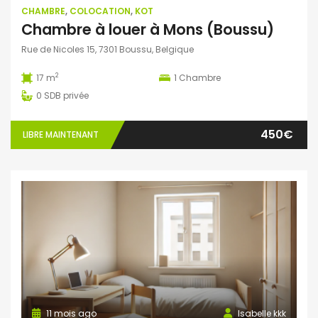
CHAMBRE
,
COLOCATION
,
KOT
Chambre à louer à Mons (Boussu)
Rue de Nicoles 15, 7301 Boussu, Belgique
2
17 m
1
Chambre
0
SDB privée
450€
LIBRE MAINTENANT
11 mois ago
Isabelle kkk