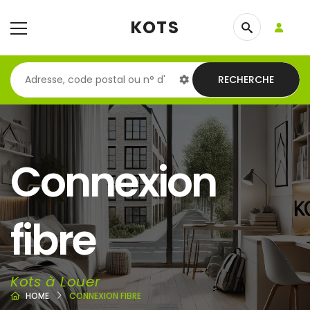
KOTS
RECHERCHE
Connexion
fibre
Kots à Louer
HOME
CONNEXION FIBRE