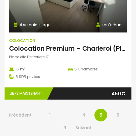
4 semaines ago
mofarhani
COLOCATION
Colocation Premium – Charleroi (Place Élie Delferrière)
Place elie Delferriere 17
2
16 m
5
Chambres
5
SDB privées
450€
LIBRE MAINTENANT
Précédent
1
…
4
5
6
…
9
Suivant