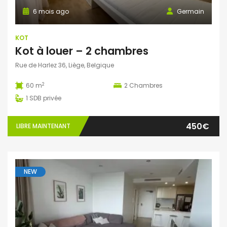
6 mois ago
Germain
KOT
Kot à louer – 2 chambres
Rue de Harlez 36, Liège, Belgique
2
60 m
2
Chambres
1
SDB privée
450€
LIBRE MAINTENANT
NEW