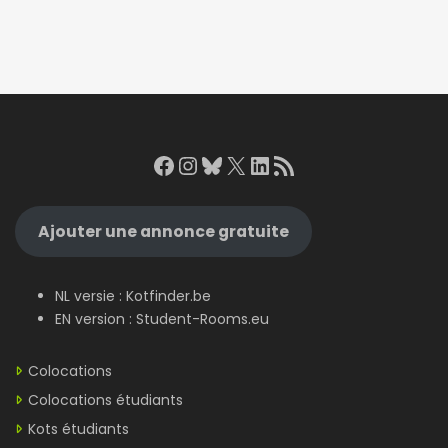
Facebook
Instagram
Bluesky
X
LinkedIn
RSS Feed
Ajouter une annonce gratuite
NL versie :
Kotfinder.be
EN version :
Student-Rooms.eu
Colocations
Colocations étudiants
Kots étudiants