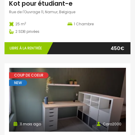
Kot pour étudiant-e
Rue de l'Ouvrage 11, Namur, Belgique
2
25 m
1
Chambre
2
SDB privées
450€
LIBRE À LA RENTRÉE
COUP DE COEUR
NEW
11 mois ago
Caro2000