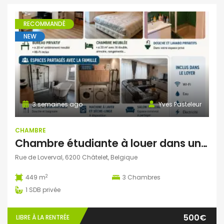
RECOMMANDÉ
NEW
3 semaines ago
Yves Pasteleur
CHAMBRE
Chambre étudiante à louer dans une ambiance familiale – Châtelet
Rue de Loverval, 6200 Châtelet, Belgique
2
449 m
3
Chambres
1
SDB privée
500€
LIBRE À LA RENTRÉE