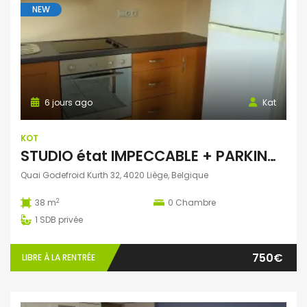
NEW
6 jours ago
Kat
KOT
STUDIO état IMPECCABLE + PARKING fermé
Quai Godefroid Kurth 32, 4020 Liège, Belgique
2
38 m
0
Chambre
1
SDB privée
750€
LIBRE À LA RENTRÉE