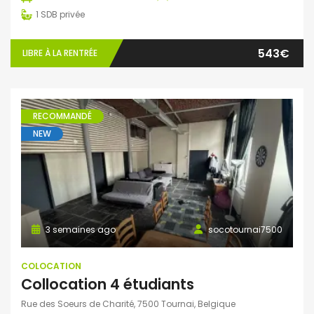
1
SDB privée
543€
LIBRE À LA RENTRÉE
RECOMMANDÉ
NEW
3 semaines ago
socotournai7500
COLOCATION
Collocation 4 étudiants
Rue des Soeurs de Charité, 7500 Tournai, Belgique