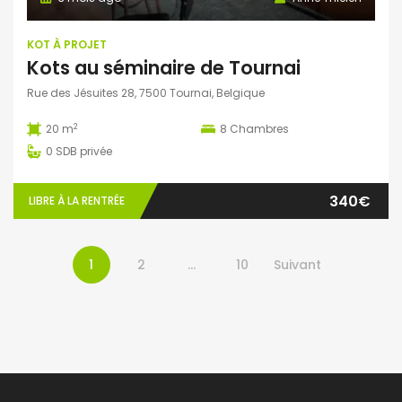
KOT À PROJET
Kots au séminaire de Tournai
Rue des Jésuites 28, 7500 Tournai, Belgique
2
20 m
8
Chambres
0
SDB privée
340€
LIBRE À LA RENTRÉE
1
2
…
10
Suivant