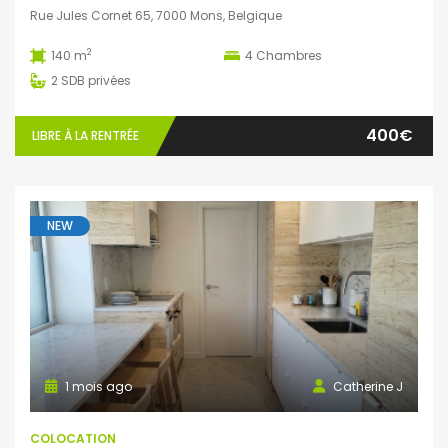
Rue Jules Cornet 65, 7000 Mons, Belgique
2
140 m
4
Chambres
2
SDB privées
400€
LIBRE À LA RENTRÉE
NEW
1 mois ago
Catherine J
COLOCATION