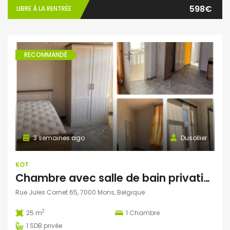
598€
LIBRE À LA RENTRÉE
RECOMMANDÉ
3 semaines ago
Dusollier
KOT
Chambre avec salle de bain privative et bureau séparé dans une colocation de 4 personnes
Rue Jules Cornet 65, 7000 Mons, Belgique
2
25 m
1
Chambre
1
SDB privée