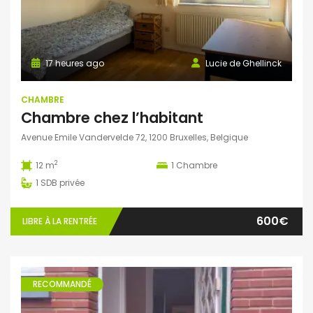
17 heures ago
Lucie de Ghellinck
CHAMBRE
Chambre chez l’habitant
Avenue Emile Vandervelde 72, 1200 Bruxelles, Belgique
2
12 m
1
Chambre
1
SDB privée
600€
LIBRE À LA RENTRÉE
RECOMMANDÉ