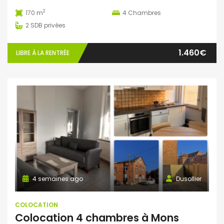
2
170 m
4
Chambres
2
SDB privées
1.460€
LIBRE À LA RENTRÉE
4 semaines ago
Dusollier
COLOCATION
Colocation 4 chambres à Mons