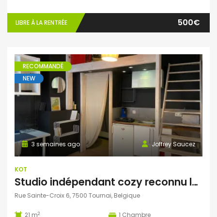
500€
LIBRE À LA RENTRÉE
RECOMMANDÉ
NEW
3 semaines ago
Joffrey Saucez
KOT
Studio indépendant cozy reconnu logement officiel de la Ville de Tournai, ‘Chez Martine’
Rue Sainte-Croix 6, 7500 Tournai, Belgique
2
21 m
1
Chambre