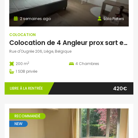
2 semaines ago
Lola Pieters
COLOCATION
Colocation de 4 Angleur prox sart et helmo
Rue d'Ougrée 206, Liège, Belgique
2
200 m
4
Chambres
1
SDB privée
420€
LIBRE À LA RENTRÉE
RECOMMANDÉ
NEW