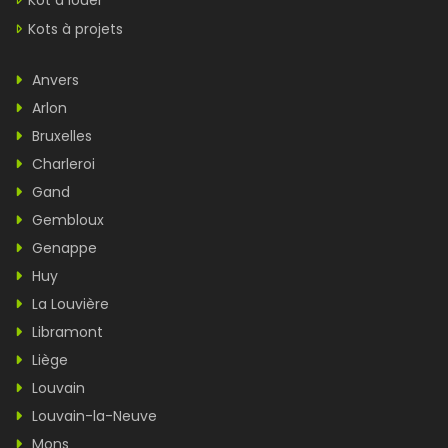
Kot à louer
Kots à projets
Anvers
Arlon
Bruxelles
Charleroi
Gand
Gembloux
Genappe
Huy
La Louvière
Libramont
Liège
Louvain
Louvain-la-Neuve
Mons