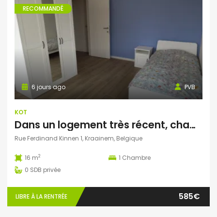
RECOMMANDÉ
6 jours ago
PVB
KOT
Dans un logement très récent, chambre tout confort. Quartier Kraainem / ALMA
Rue Ferdinand Kinnen 1, Kraainem, Belgique
2
16 m
1
Chambre
0
SDB privée
585€
LIBRE À LA RENTRÉE