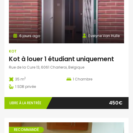
6 jours ago
Evelyne Van Hulle
KOT
Kot à louer 1 étudiant uniquement
Rue de la Cure 13, 6061 Charleroi, Belgique
2
35 m
1
Chambre
1
SDB privée
450€
LIBRE À LA RENTRÉE
RECOMMANDÉ