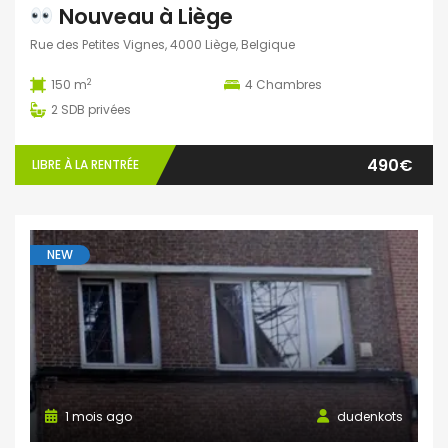
Nouveau à Liège
Rue des Petites Vignes, 4000 Liège, Belgique
2
150 m
4
Chambres
2
SDB privées
490€
LIBRE À LA RENTRÉE
NEW
1 mois ago
dudenkots