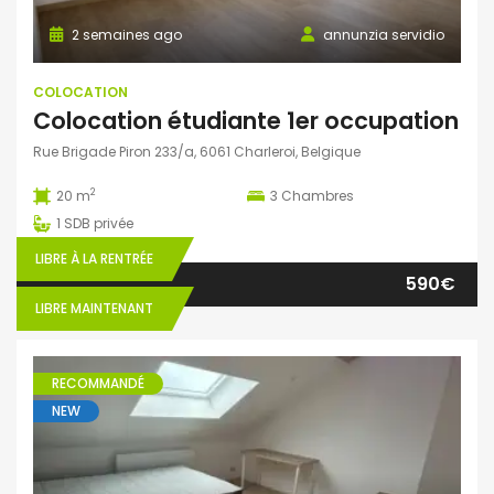
2 semaines ago
annunzia servidio
COLOCATION
Colocation étudiante 1er occupation
Rue Brigade Piron 233/a, 6061 Charleroi, Belgique
2
20 m
3
Chambres
1
SDB privée
LIBRE À LA RENTRÉE
590€
LIBRE MAINTENANT
RECOMMANDÉ
NEW