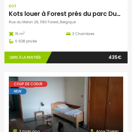
KOT
Kots louer à Forest près du parc Duden
Rue du Melon 28, 1190 Forest, Belgique
2
15 m
3
Chambres
0
SDB privée
435€
LIBRE À LA RENTRÉE
COUP DE COEUR
NEW
3 mois ago
Anne Thielen