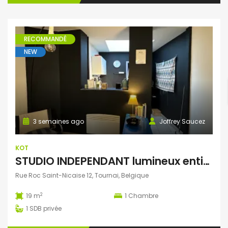
RECOMMANDÉ
NEW
3 semaines ago
Joffrey Saucez
KOT
STUDIO INDEPENDANT lumineux entièrement meublé
Rue Roc Saint-Nicaise 12, Tournai, Belgique
2
19 m
1
Chambre
1
SDB privée