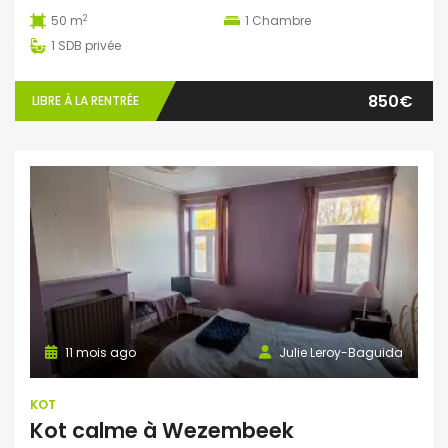
2
50 m
1
Chambre
1
SDB privée
850€
LIBRE À LA RENTRÉE
11 mois ago
Julie Leroy-Baguida
KOT
Kot calme à Wezembeek