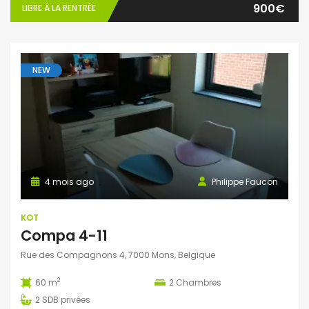
900€
LIBRE À LA RENTRÉE
NEW
4 mois ago
Philippe Faucon
KOT
Compa 4-11
Rue des Compagnons 4, 7000 Mons, Belgique
2
60 m
2
Chambres
2
SDB privées