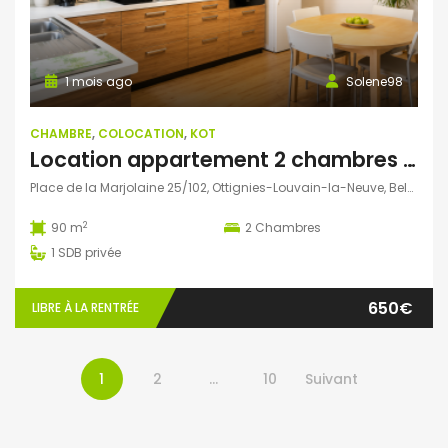
1 mois ago
Solene98
CHAMBRE
,
COLOCATION
,
KOT
Location appartement 2 chambres pour étudiants
Place de la Marjolaine 25/102, Ottignies-Louvain-la-Neuve, Belgique
2
90 m
2
Chambres
1
SDB privée
650€
LIBRE À LA RENTRÉE
1
2
…
10
Suivant