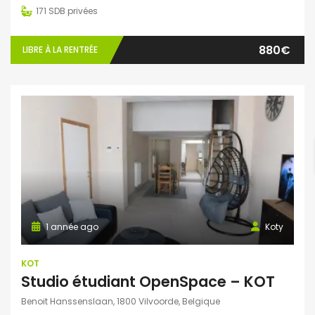
171
SDB privées
880€
LIBRE À LA RENTRÉE
1 année ago
Koty
KOT
Studio étudiant OpenSpace – KOT
Benoit Hanssenslaan, 1800 Vilvoorde, Belgique