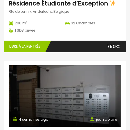
Résidence Étudiante d’Exception
Rte de Lennik, Anderlecht, Belgique
2
200 m
32
Chambres
1
SDB privée
750€
LIBRE À LA RENTRÉE
4 semaines ago
jean dolpire