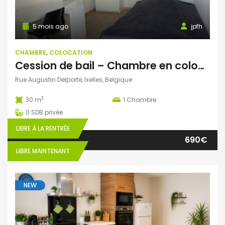
5 mois ago
jpfh
CHAMBRE
,
COLOCATION
Cession de bail – Chambre en coloc à Ixelles
Rue Augustin Delporte, Ixelles, Belgique
2
30 m
1
Chambre
0
SDB privée
LIBRE À LA RENTRÉE
690€
LIBRE MAINTENANT
NEW