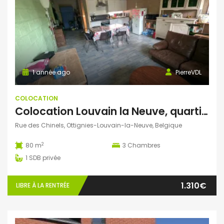
1 année ago
PierreVDL
COLOCATION
Colocation Louvain la Neuve, quartier Blocry, 3 étudiants calme et non fumeurs
Rue des Chinels, Ottignies-Louvain-la-Neuve, Belgique
2
80 m
3
Chambres
1
SDB privée
1.310€
LIBRE À LA RENTRÉE