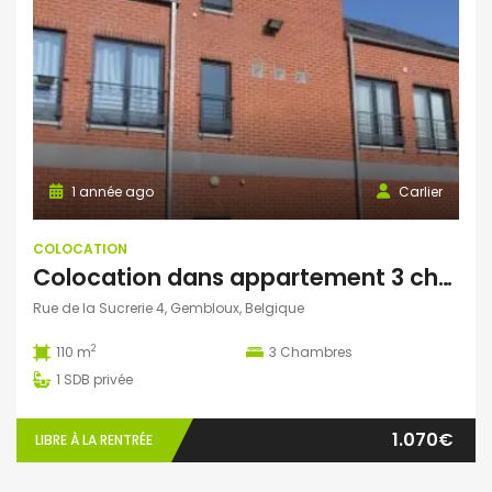
1 année ago
Carlier
COLOCATION
Colocation dans appartement 3 chambres Gembloux
Rue de la Sucrerie 4, Gembloux, Belgique
2
110 m
3
Chambres
1
SDB privée
1.070€
LIBRE À LA RENTRÉE