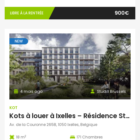
900€
LIBRE À LA RENTRÉE
NEW
4 mois ago
StudiX Brussels
KOT
Kots à louer à Ixelles – Résidence StudiX
Av. de la Couronne 265B, 1050 Ixelles, Belgique
2
18 m
171
Chambres