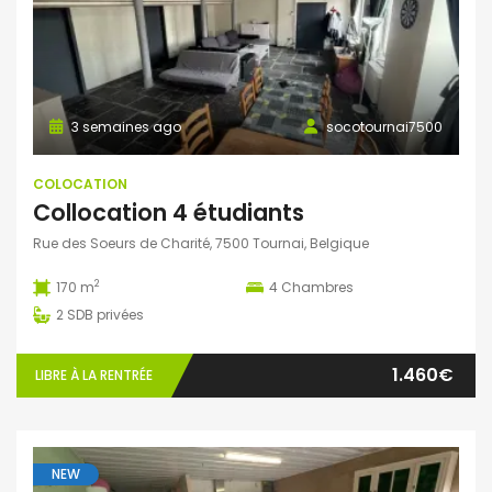
3 semaines ago
socotournai7500
COLOCATION
Collocation 4 étudiants
Rue des Soeurs de Charité, 7500 Tournai, Belgique
2
170 m
4
Chambres
2
SDB privées
1.460€
LIBRE À LA RENTRÉE
NEW