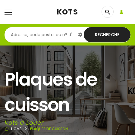
KOTS
RECHERCHE
Plaques de
cuisson
Kots à Louer
HOME
PLAQUES DE CUISSON