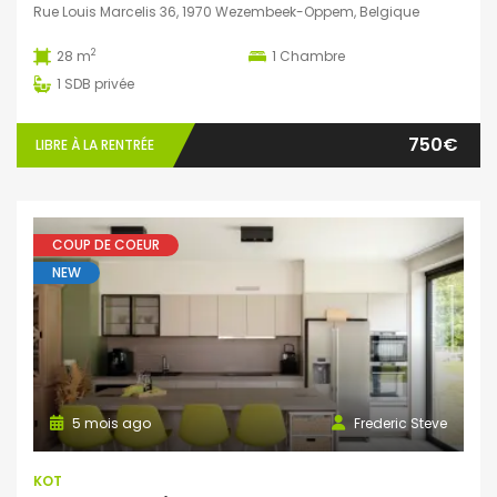
Rue Louis Marcelis 36, 1970 Wezembeek-Oppem, Belgique
2
28 m
1
Chambre
1
SDB privée
750€
LIBRE À LA RENTRÉE
COUP DE COEUR
NEW
5 mois ago
Frederic Steve
KOT