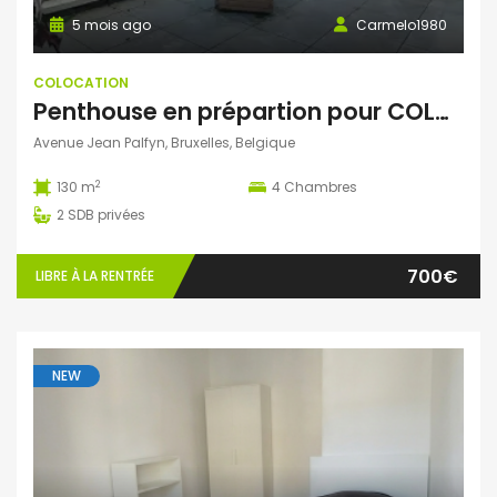
5 mois ago
Carmelo1980
COLOCATION
Penthouse en prépartion pour COLOC
Avenue Jean Palfyn, Bruxelles, Belgique
2
130 m
4
Chambres
2
SDB privées
700€
LIBRE À LA RENTRÉE
NEW