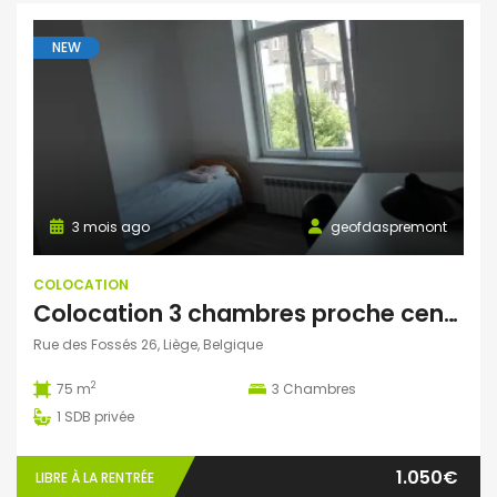
NEW
3 mois ago
geofdaspremont
COLOCATION
Colocation 3 chambres proche centre ville
Rue des Fossés 26, Liège, Belgique
2
75 m
3
Chambres
1
SDB privée
1.050€
LIBRE À LA RENTRÉE