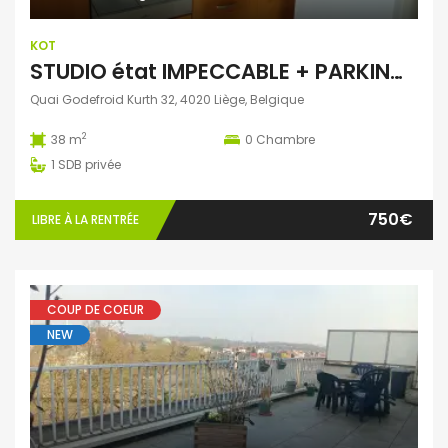
KOT
STUDIO état IMPECCABLE + PARKING fermé
Quai Godefroid Kurth 32, 4020 Liège, Belgique
2
38 m
0
Chambre
1
SDB privée
750€
LIBRE À LA RENTRÉE
COUP DE COEUR
NEW