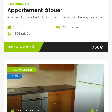
CHAMBRE
,
KOT
Appartement à louer
Rue de l'Hocaille 15/402, Ottignies-Louvain-la-Neuve, Belgique
2
45 m
1
Chambre
1
SDB privée
750€
LIBRE À LA RENTRÉE
RECOMMANDÉ
NEW
1 semaine ago
Kat