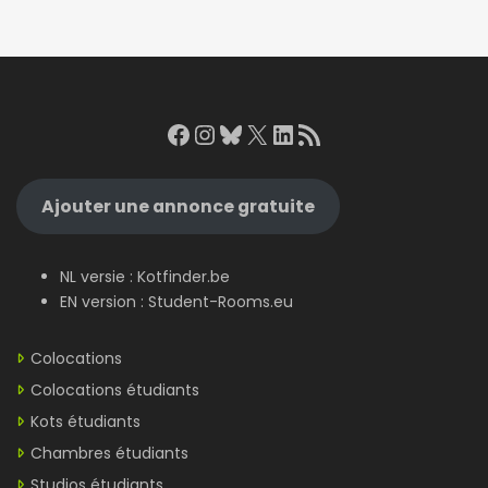
Facebook
Instagram
Bluesky
X
LinkedIn
RSS Feed
Ajouter une annonce gratuite
NL versie :
Kotfinder.be
EN version :
Student-Rooms.eu
Colocations
Colocations étudiants
Kots étudiants
Chambres étudiants
Studios étudiants