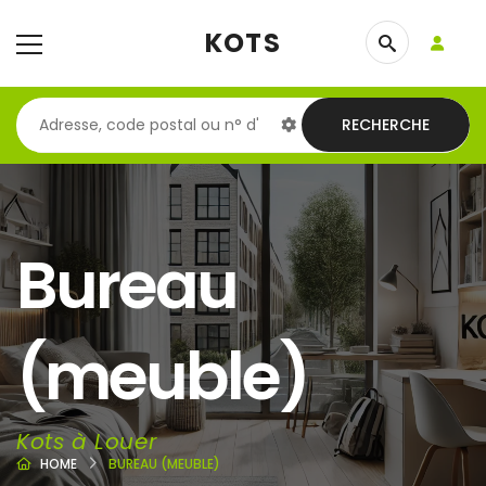
KOTS
RECHERCHE
Bureau
(meuble)
Kots à Louer
HOME
BUREAU (MEUBLE)