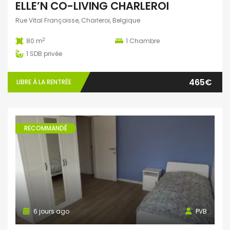
ELLE’N CO-LIVING CHARLEROI
Rue Vital Françoisse, Charleroi, Belgique
2
80 m
1
Chambre
1
SDB privée
465€
LIBRE À LA RENTRÉE
RECOMMANDÉ
6 jours ago
PVB