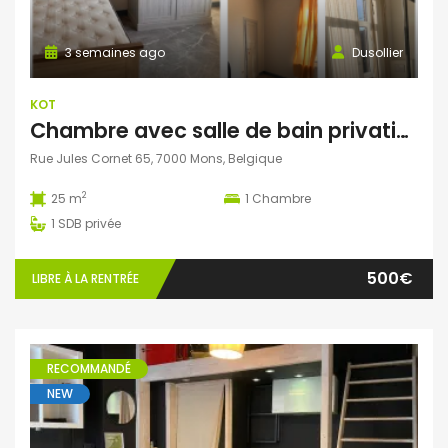
3 semaines ago
Dusollier
KOT
Chambre avec salle de bain privative et bureau séparé dans une colocation de 4 personnes
Rue Jules Cornet 65, 7000 Mons, Belgique
2
25 m
1
Chambre
1
SDB privée
500€
LIBRE À LA RENTRÉE
RECOMMANDÉ
NEW