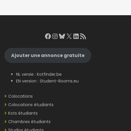
Facebook
Instagram
Bluesky
X
LinkedIn
RSS Feed
Ajouter une annonce gratuite
NL versie :
Kotfinder.be
EN version :
Student-Rooms.eu
Colocations
Colocations étudiants
Kots étudiants
Chambres étudiants
Studios étudiants