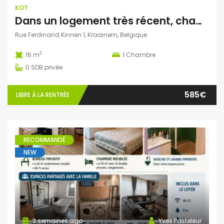
KOT
Dans un logement très récent, chambre tout confort. Quartier Kraainem / ALMA
Rue Ferdinand Kinnen 1, Kraainem, Belgique
2
16 m
1
Chambre
0
SDB privée
585€
LIBRE À LA RENTRÉE
RECOMMANDÉ
NEW
3 semaines ago
Yves Pasteleur