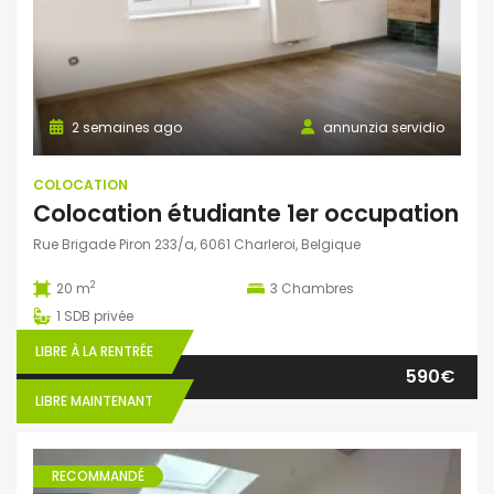
2 semaines ago
annunzia servidio
COLOCATION
Colocation étudiante 1er occupation
Rue Brigade Piron 233/a, 6061 Charleroi, Belgique
2
20 m
3
Chambres
1
SDB privée
LIBRE À LA RENTRÉE
590€
LIBRE MAINTENANT
RECOMMANDÉ