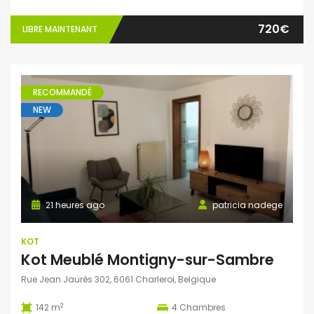
720€
LIBRE MAINTENANT
RECOMMANDÉ
NEW
21 heures ago
patricia nadege
KOT
Kot Meublé Montigny-sur-Sambre
Rue Jean Jaurès 302, 6061 Charleroi, Belgique
2
142 m
4
Chambres