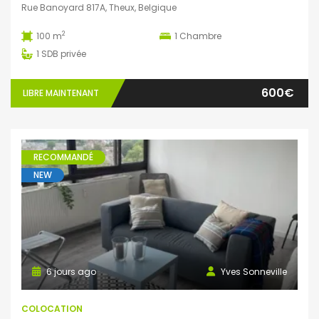
Rue Banoyard 817A, Theux, Belgique
2
100 m
1
Chambre
1
SDB privée
600€
LIBRE MAINTENANT
RECOMMANDÉ
NEW
6 jours ago
Yves Sonneville
COLOCATION