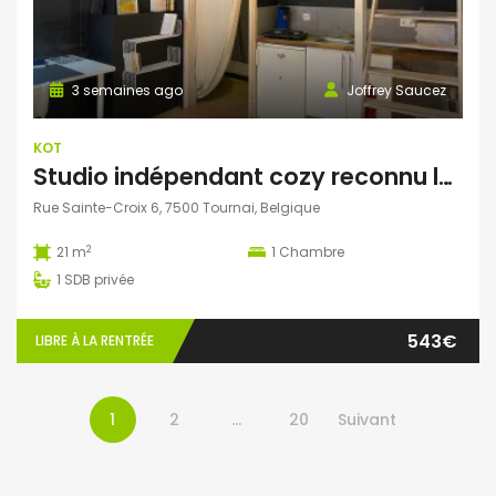
3 semaines ago
Joffrey Saucez
KOT
Studio indépendant cozy reconnu logement officiel de la Ville de Tournai, ‘Chez Martine’
Rue Sainte-Croix 6, 7500 Tournai, Belgique
2
21 m
1
Chambre
1
SDB privée
543€
LIBRE À LA RENTRÉE
1
2
…
20
Suivant