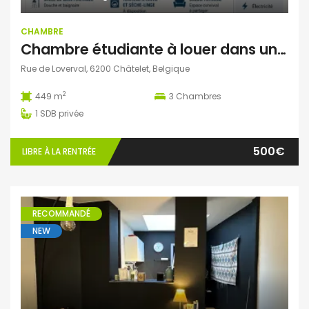
CHAMBRE
Chambre étudiante à louer dans une ambiance familiale – Châtelet
Rue de Loverval, 6200 Châtelet, Belgique
2
449 m
3
Chambres
1
SDB privée
500€
LIBRE À LA RENTRÉE
RECOMMANDÉ
NEW