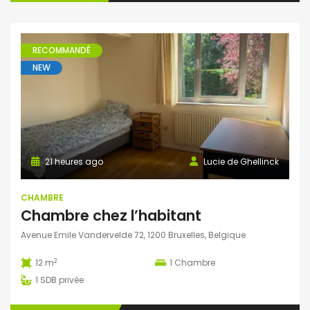
RECOMMANDÉ
NEW
21 heures ago
Lucie de Ghellinck
CHAMBRE
Chambre chez l’habitant
Avenue Emile Vandervelde 72, 1200 Bruxelles, Belgique
2
12 m
1
Chambre
1
SDB privée