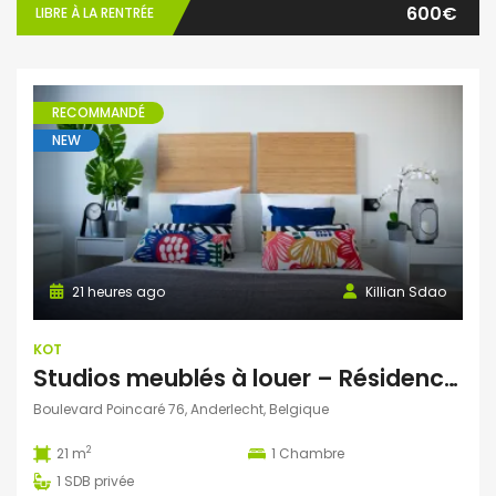
600€
LIBRE À LA RENTRÉE
RECOMMANDÉ
NEW
21 heures ago
Killian Sdao
KOT
Studios meublés à louer – Résidence Ustel – Boulevard Poincaré, 76 – Anderlecht – à partir de 720 € charges incluses
Boulevard Poincaré 76, Anderlecht, Belgique
2
21 m
1
Chambre
1
SDB privée