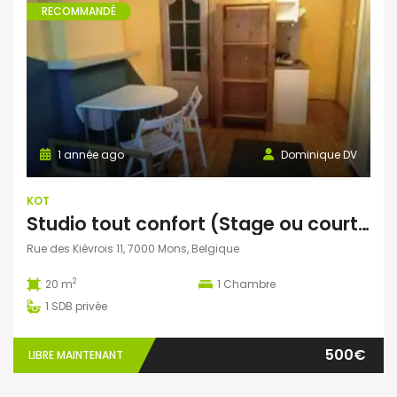
RECOMMANDÉ
1 année ago
Dominique DV
KOT
Studio tout confort (Stage ou courte durée possible)
Rue des Kiévrois 11, 7000 Mons, Belgique
2
20 m
1
Chambre
1
SDB privée
500€
LIBRE MAINTENANT