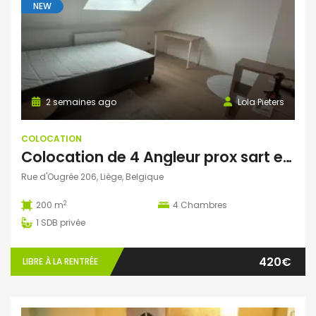
NEW
2 semaines ago
Lola Pieters
COLOCATION
Colocation de 4 Angleur prox sart et helmo
Rue d'Ougrée 206, Liège, Belgique
2
200 m
4
Chambres
1
SDB privée
420€
LIBRE À LA RENTRÉE