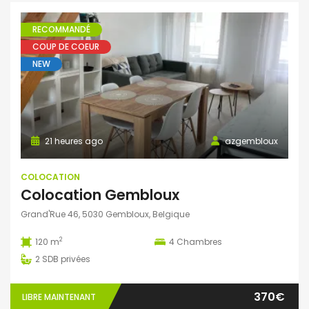
RECOMMANDÉ
COUP DE COEUR
NEW
21 heures ago
azgembloux
COLOCATION
Colocation Gembloux
Grand'Rue 46, 5030 Gembloux, Belgique
2
120 m
4
Chambres
2
SDB privées
370€
LIBRE MAINTENANT