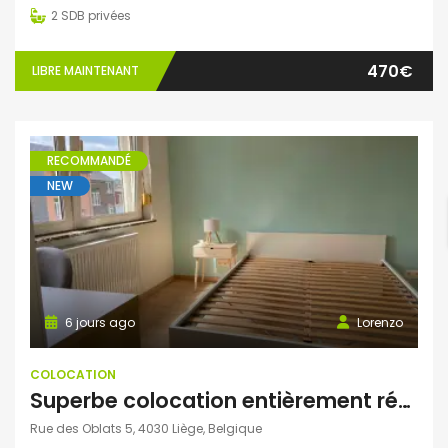
2
SDB privées
470€
LIBRE MAINTENANT
RECOMMANDÉ
NEW
6 jours ago
Lorenzo
COLOCATION
Superbe colocation entièrement rénovée à Grivegnée (Liège)
Rue des Oblats 5, 4030 Liège, Belgique