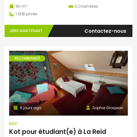
2
80 m
3
Chambres
1
SDB privée
Contactez-nous
LIBRE MAINTENANT
RECOMMANDÉ
6 jours ago
Sophie Grosjean
KOT
Kot pour étudiant(e) à La Reid