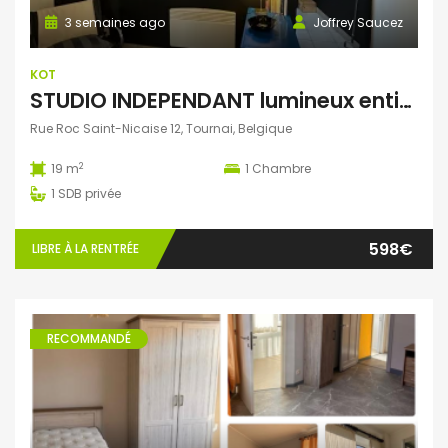
3 semaines ago
Joffrey Saucez
KOT
STUDIO INDEPENDANT lumineux entièrement meublé
Rue Roc Saint-Nicaise 12, Tournai, Belgique
2
19 m
1
Chambre
1
SDB privée
598€
LIBRE À LA RENTRÉE
RECOMMANDÉ