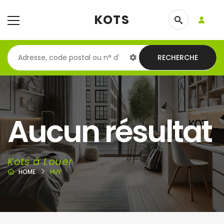
KOTS
RECHERCHE
Aucun résultat
Kots à Louer
HOME
HUY