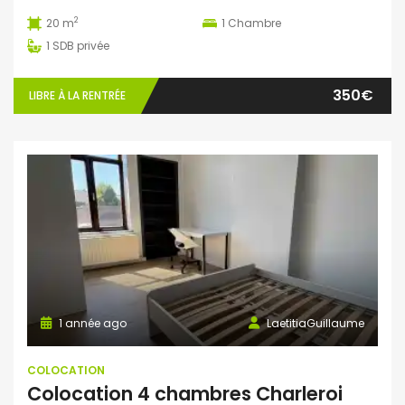
2
20 m
1
Chambre
1
SDB privée
350€
LIBRE À LA RENTRÉE
1 année ago
LaetitiaGuillaume
COLOCATION
Colocation 4 chambres Charleroi