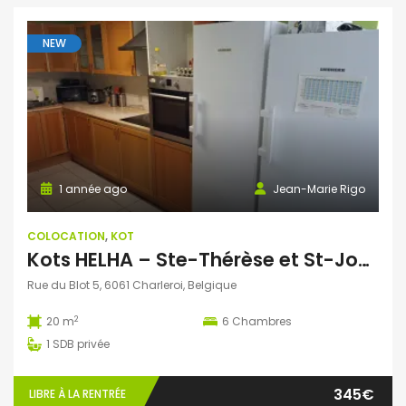
NEW
1 année ago
Jean-Marie Rigo
COLOCATION
,
KOT
Kots HELHA – Ste-Thérèse et St-Joseph – Rue du Blot
Rue du Blot 5, 6061 Charleroi, Belgique
2
20 m
6
Chambres
1
SDB privée
345€
LIBRE À LA RENTRÉE