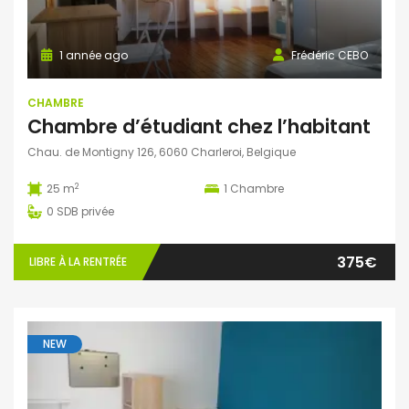
1 année ago
Frédéric CEBO
CHAMBRE
Chambre d’étudiant chez l’habitant
Chau. de Montigny 126, 6060 Charleroi, Belgique
2
25 m
1
Chambre
0
SDB privée
375€
LIBRE À LA RENTRÉE
NEW