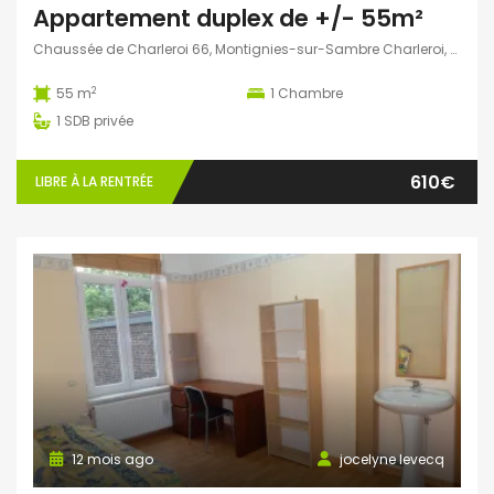
Appartement duplex de +/- 55m²
Chaussée de Charleroi 66, Montignies-sur-Sambre Charleroi, Belgique
2
55 m
1
Chambre
1
SDB privée
610€
LIBRE À LA RENTRÉE
12 mois ago
jocelyne levecq