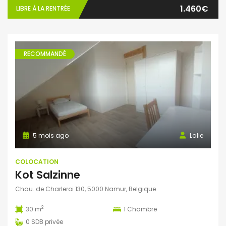
1.460€
LIBRE À LA RENTRÉE
RECOMMANDÉ
5 mois ago
Lalie
COLOCATION
Kot Salzinne
Chau. de Charleroi 130, 5000 Namur, Belgique
2
30 m
1
Chambre
0
SDB privée