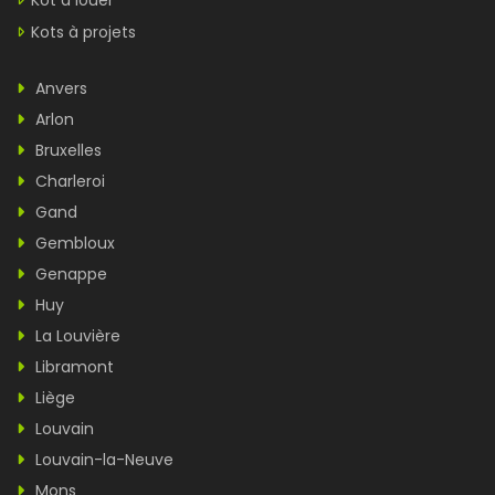
Kot à louer
Kots à projets
Anvers
Arlon
Bruxelles
Charleroi
Gand
Gembloux
Genappe
Huy
La Louvière
Libramont
Liège
Louvain
Louvain-la-Neuve
Mons