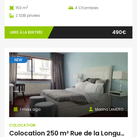
2
150 m
4
Chambres
2
SDB privées
490€
LIBRE À LA RENTRÉE
NEW
1 mois ago
Marina LAMERO
COLOCATION
Colocation 250 m² Rue de la Longue Haie, Bruxelles, Belgique