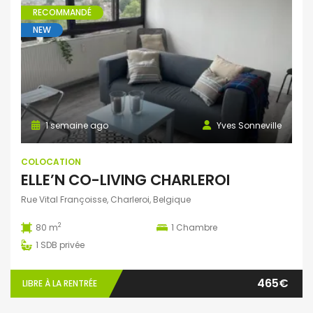
RECOMMANDÉ
NEW
1 semaine ago
Yves Sonneville
COLOCATION
ELLE’N CO-LIVING CHARLEROI
Rue Vital Françoisse, Charleroi, Belgique
2
80 m
1
Chambre
1
SDB privée
465€
LIBRE À LA RENTRÉE