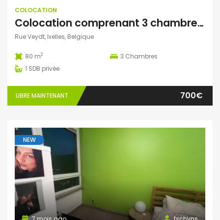
COLOCATION
Colocation comprenant 3 chambres (1 seule chambre de disponible)
Rue Veydt, Ixelles, Belgique
2
80 m
3
Chambres
1
SDB privée
700€
LIBRE MAINTENANT
NEW
7 mois ago
fschyns