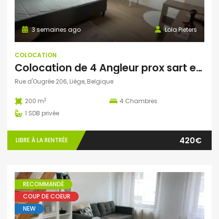
3 semaines ago
Lola Pieters
COLOCATION
Colocation de 4 Angleur prox sart et helmo
Rue d'Ougrée 206, Liège, Belgique
2
200 m
4
Chambres
1
SDB privée
420€
LIBRE À LA RENTRÉE
RECOMMANDÉ
COUP DE COEUR
NEW