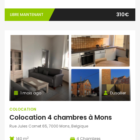
310€
LIBRE MAINTENANT
1 mois ago
Dusollier
COLOCATION
Colocation 4 chambres à Mons
Rue Jules Cornet 65, 7000 Mons, Belgique
2
140 m
4
Chambres