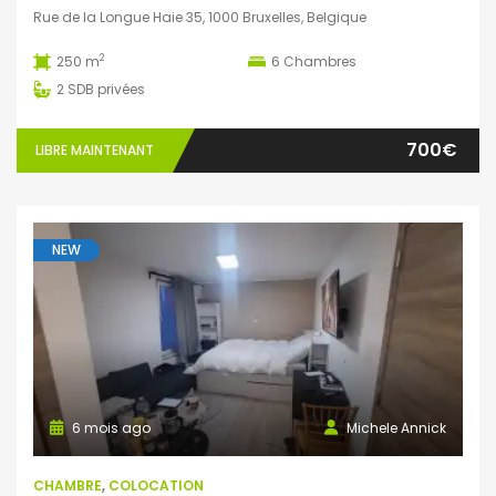
Rue de la Longue Haie 35, 1000 Bruxelles, Belgique
2
250 m
6
Chambres
2
SDB privées
700€
LIBRE MAINTENANT
NEW
6 mois ago
Michele Annick
CHAMBRE
,
COLOCATION