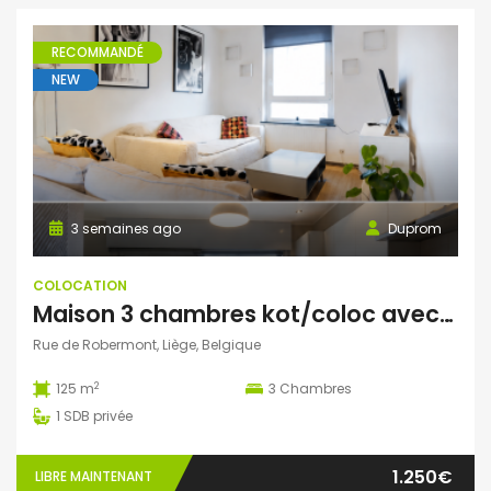
RECOMMANDÉ
NEW
3 semaines ago
Duprom
COLOCATION
Maison 3 chambres kot/coloc avec terrasse et vue imprenable
Rue de Robermont, Liège, Belgique
2
125 m
3
Chambres
1
SDB privée
1.250€
LIBRE MAINTENANT