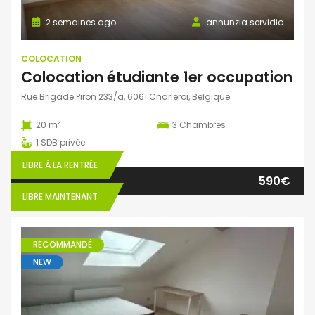
2 semaines ago
annunzia servidio
COLOCATION
Colocation étudiante 1er occupation
Rue Brigade Piron 233/a, 6061 Charleroi, Belgique
2
20 m
3
Chambres
1
SDB privée
LIBRE À LA RENTRÉE
590€
LIBRE MAINTENANT
RECOMMANDÉ
NEW