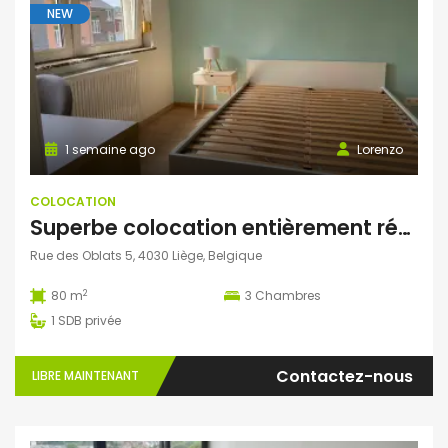
NEW
1 semaine ago
Lorenzo
COLOCATION
Superbe colocation entièrement rénovée à Grivegnée (Liège)
Rue des Oblats 5, 4030 Liège, Belgique
2
80 m
3
Chambres
1
SDB privée
Contactez-nous
LIBRE MAINTENANT