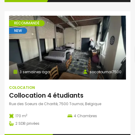
RECOMMANDÉ
NEW
3 semaines ago
socotournai7500
COLOCATION
Collocation 4 étudiants
Rue des Soeurs de Charité, 7500 Tournai, Belgique
2
170 m
4
Chambres
2
SDB privées