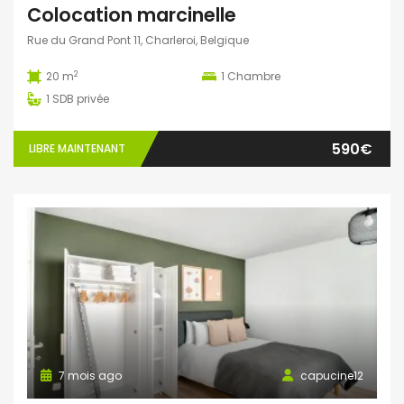
Colocation marcinelle
Rue du Grand Pont 11, Charleroi, Belgique
2
20 m
1
Chambre
1
SDB privée
590€
LIBRE MAINTENANT
7 mois ago
capucine12