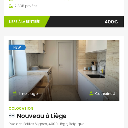
2
SDB privées
400€
LIBRE À LA RENTRÉE
NEW
1 mois ago
Catherine J
COLOCATION
Nouveau à Liège
Rue des Petites Vignes, 4000 Liège, Belgique