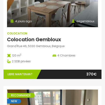
4 jours ago
azgembloux
COLOCATION
Colocation Gembloux
Grand'Rue 46, 5030 Gembloux, Belgique
2
120 m
4
Chambres
2
SDB privées
370€
LIBRE MAINTENANT
RECOMMANDÉ
NEW