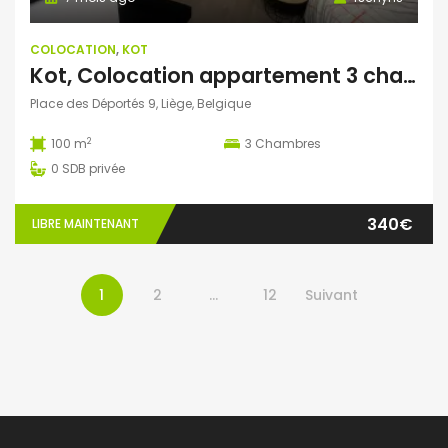
COLOCATION
,
KOT
Kot, Colocation appartement 3 chambres
Place des Déportés 9, Liège, Belgique
2
100 m
3
Chambres
0
SDB privée
340€
LIBRE MAINTENANT
1
2
…
12
Suivant