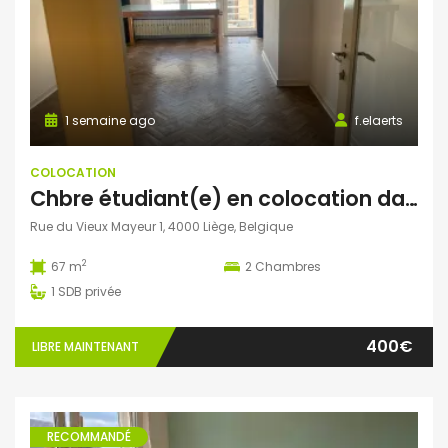
1 semaine ago
f.elaerts
COLOCATION
Chbre étudiant(e) en colocation dans appartement 2 chbre avec balcon – en face de HELMo Guillemins
Rue du Vieux Mayeur 1, 4000 Liège, Belgique
2
67 m
2
Chambres
1
SDB privée
400€
LIBRE MAINTENANT
RECOMMANDÉ