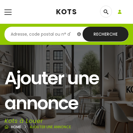
KOTS
RECHERCHE
Ajouter une
annonce
Kots à Louer
HOME
AJOUTER UNE ANNONCE