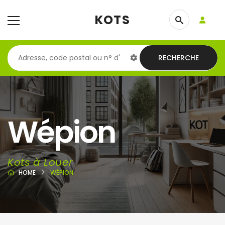
KOTS
RECHERCHE
Wépion
Kots à Louer
HOME
WÉPION