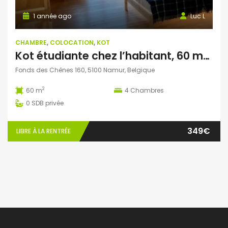
1 année ago
Luc L
CHAMBRE
,
COLOCATION
,
KOT
Kot étudiante chez l’habitant, 60 m² ( Wépion, Namur)
Fonds des Chênes 160, 5100 Namur, Belgique
2
60 m
4
Chambres
0
SDB privée
349€
LIBRE À LA RENTRÉE