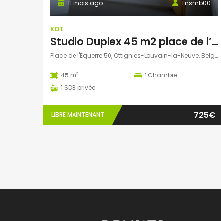
11 mois ago
linsmb00
KOT
Studio Duplex 45 m2 place de l’Equerre
Place de l'Equerre 50, Ottignies-Louvain-la-Neuve, Belgique
2
45 m
1
Chambre
1
SDB privée
725€
LIBRE MAINTENANT