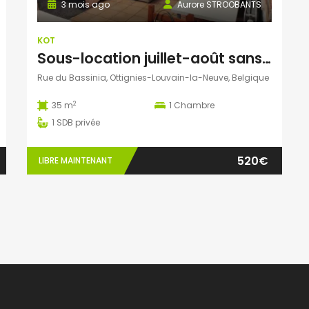
3 mois ago
Aurore STROOBANTS
KOT
Sous-location juillet-août sans reprise de bail. Quartier des Bruyères LLN.
Rue du Bassinia, Ottignies-Louvain-la-Neuve, Belgique
2
35 m
1
Chambre
1
SDB privée
520€
LIBRE MAINTENANT