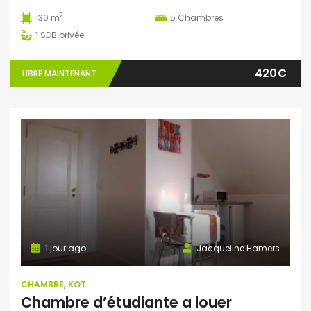
2
130 m
5
Chambres
1
SDB privée
420€
LIBRE MAINTENANT
1 jour ago
Jacqueline Hamers
CHAMBRE
,
KOT
Chambre d’étudiante a louer