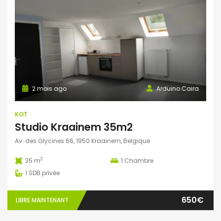
2 mois ago
Arduino Caira
KOT
Studio Kraainem 35m2
Av. des Glycines 66, 1950 Kraainem, Belgique
2
35 m
1
Chambre
1
SDB privée
650€
LIBRE MAINTENANT