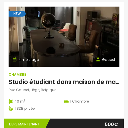
NEW
4 mois ago
Gaucet
CHAMBRE
Studio étudiant dans maison de maître – Parc de la Boverie (Liège)
Rue Gaucet, Liège, Belgique
2
40 m
1
Chambre
1
SDB privée
500€
LIBRE MAINTENANT