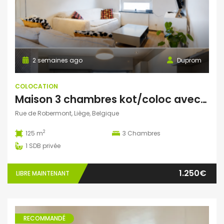
2 semaines ago
Duprom
COLOCATION
Maison 3 chambres kot/coloc avec terrasse et vue imprenable
Rue de Robermont, Liège, Belgique
2
125 m
3
Chambres
1
SDB privée
1.250€
LIBRE MAINTENANT
RECOMMANDÉ