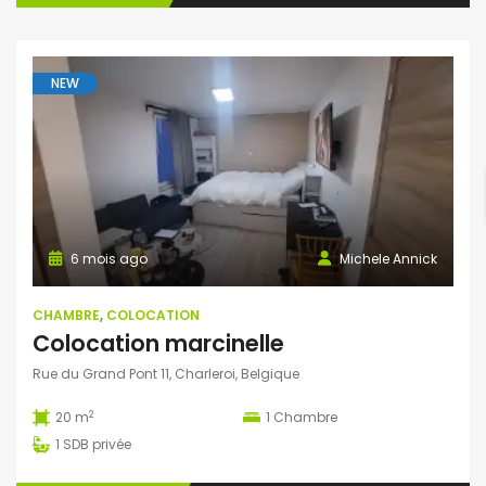
NEW
6 mois ago
Michele Annick
CHAMBRE
,
COLOCATION
Colocation marcinelle
Rue du Grand Pont 11, Charleroi, Belgique
2
20 m
1
Chambre
1
SDB privée