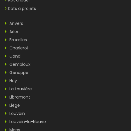
Kot à louer
Kots à projets
Anvers
Arlon
Bruxelles
Charleroi
Gand
Gembloux
Genappe
Huy
La Louvière
Libramont
Liège
Louvain
Louvain-la-Neuve
Mons