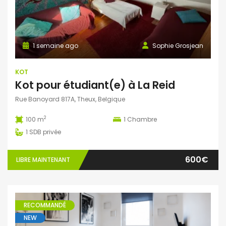
1 semaine ago
Sophie Grosjean
KOT
Kot pour étudiant(e) à La Reid
Rue Banoyard 817A, Theux, Belgique
2
100 m
1
Chambre
1
SDB privée
600€
LIBRE MAINTENANT
RECOMMANDÉ
NEW