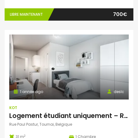
700€
LIBRE MAINTENANT
1 année ago
deslc
KOT
Logement étudiant uniquement – Résidence Neuve
Rue Paul Pastur, Tournai, Belgique
2
31 m
1
Chambre