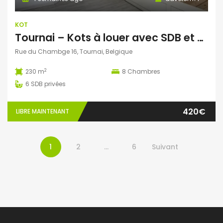
KOT
Tournai – Kots à louer avec SDB et WC privés
Rue du Chambge 16, Tournai, Belgique
2
230 m
8
Chambres
6
SDB privées
420€
LIBRE MAINTENANT
1
2
…
6
Suivant