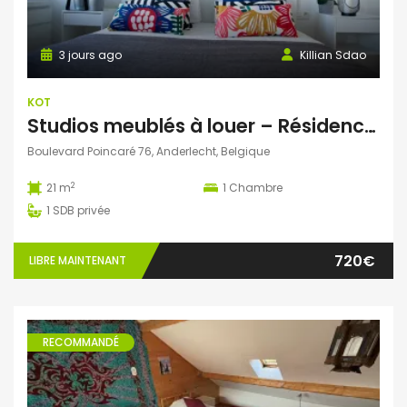
3 jours ago
Killian Sdao
KOT
Studios meublés à louer – Résidence Ustel – Boulevard Poincaré, 76 – Anderlecht – à partir de 720 € charges incluses
Boulevard Poincaré 76, Anderlecht, Belgique
2
21 m
1
Chambre
1
SDB privée
720€
LIBRE MAINTENANT
RECOMMANDÉ