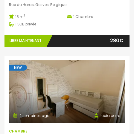
Rue du Haras, Gesves, Belgique
2
18 m
1
Chambre
1
SDB privée
280€
LIBRE MAINTENANT
NEW
2 semaines ago
lucia caira
CHAMBRE