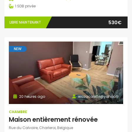
1
SDB privée
530€
LIBRE MAINTENANT
NEW
20 heures ago
wazacolette@yahoo.fr
CHAMBRE
Maison entièrement rénovée
Rue du Calvaire, Charleroi, Belgique