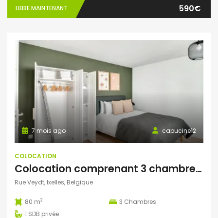
590€
LIBRE MAINTENANT
7 mois ago
capucine12
COLOCATION
Colocation comprenant 3 chambres (1 seule chambre de disponible)
Rue Veydt, Ixelles, Belgique
2
80 m
3
Chambres
1
SDB privée