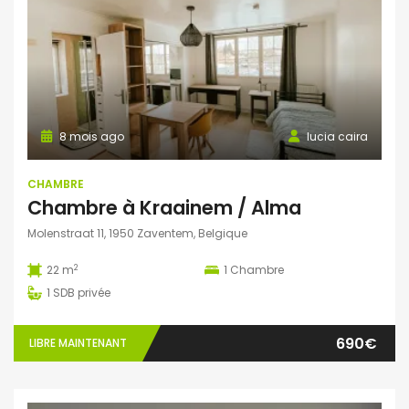
8 mois ago
lucia caira
CHAMBRE
Chambre à Kraainem / Alma
Molenstraat 11, 1950 Zaventem, Belgique
2
22 m
1
Chambre
1
SDB privée
690€
LIBRE MAINTENANT