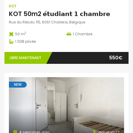
KOT
KOT 50m2 𝗲́𝘁𝘂𝗱𝗶𝗮𝗻𝘁 𝟭 𝗰𝗵𝗮𝗺𝗯𝗿𝗲
Rue du Résolu 115, 6061 Charleroi, Belgique
2
50 m
1
Chambre
1
SDB privée
550€
LIBRE MAINTENANT
NEW
4 semaines ago
davetom77