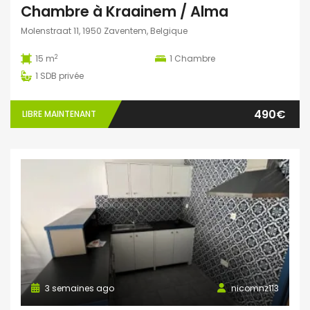
Chambre à Kraainem / Alma
Molenstraat 11, 1950 Zaventem, Belgique
2
15 m
1
Chambre
1
SDB privée
490€
LIBRE MAINTENANT
3 semaines ago
nicomnz113