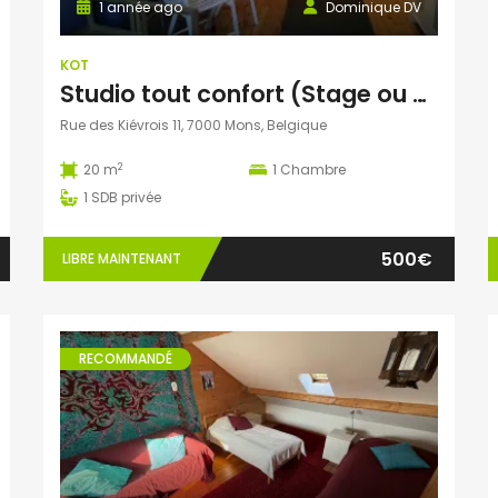
1 année ago
Dominique DV
KOT
Studio tout confort (Stage ou courte durée possible)
Rue des Kiévrois 11, 7000 Mons, Belgique
2
20 m
1
Chambre
1
SDB privée
500€
LIBRE MAINTENANT
RECOMMANDÉ