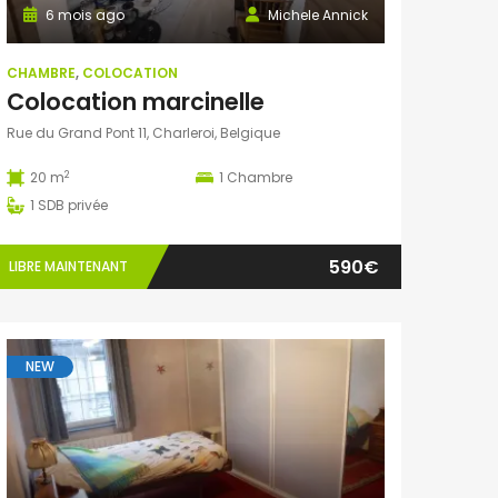
6 mois ago
Michele Annick
CHAMBRE
,
COLOCATION
Colocation marcinelle
Rue du Grand Pont 11, Charleroi, Belgique
2
20 m
1
Chambre
1
SDB privée
590€
LIBRE MAINTENANT
NEW