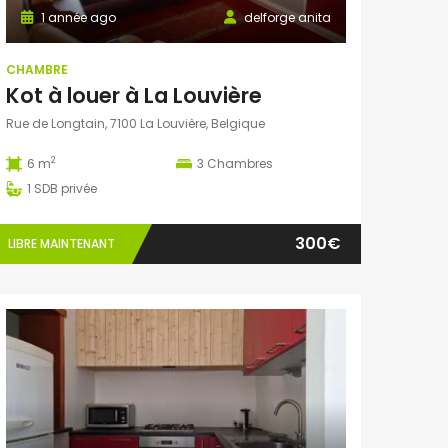
1 année ago
delforge anita
CHAMBRE
Kot à louer à La Louvière
Rue de Longtain, 7100 La Louvière, Belgique
2
6 m
3
Chambres
1
SDB privée
300€
LIBRE MAINTENANT