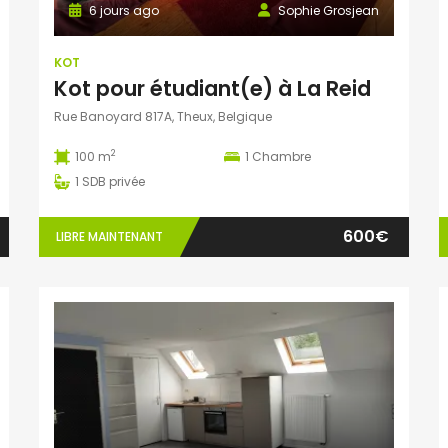
6 jours ago
Sophie Grosjean
KOT
Kot pour étudiant(e) à La Reid
Rue Banoyard 817A, Theux, Belgique
2
100 m
1
Chambre
1
SDB privée
600€
LIBRE MAINTENANT