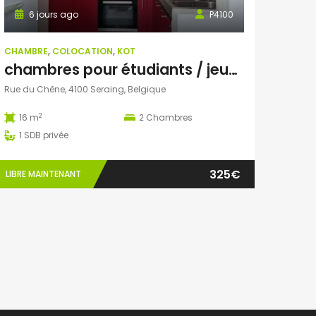
6 jours ago
P4100
CHAMBRE
,
COLOCATION
,
KOT
chambres pour étudiants / jeunes actifs
Rue du Chêne, 4100 Seraing, Belgique
2
16 m
2
Chambres
1
SDB privée
325€
LIBRE MAINTENANT