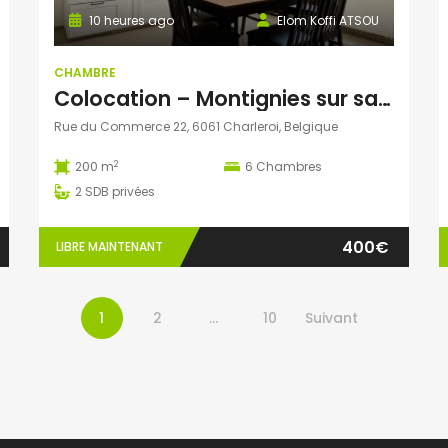
10 heures ago
Elom Koffi ATSOU
CHAMBRE
Colocation – Montignies sur sambre
Rue du Commerce 22, 6061 Charleroi, Belgique
2
200 m
6
Chambres
2
SDB privées
400€
LIBRE MAINTENANT
1
2
…
10
Suivant