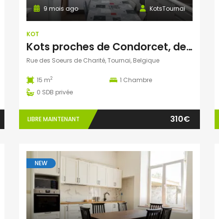
9 mois ago
KotsTournai
KOT
Kots proches de Condorcet, de l école d architecture et de la gare.
Rue des Soeurs de Charité, Tournai, Belgique
2
15 m
1
Chambre
0
SDB privée
310€
LIBRE MAINTENANT
NEW