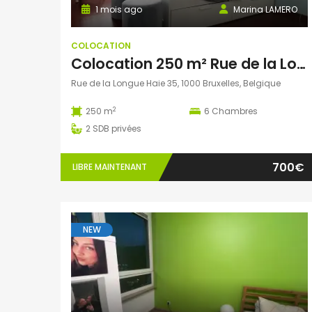
1 mois ago
Marina LAMERO
COLOCATION
Colocation 250 m² Rue de la Longue Haie, Bruxelles, Belgique
Rue de la Longue Haie 35, 1000 Bruxelles, Belgique
2
250 m
6
Chambres
2
SDB privées
700€
LIBRE MAINTENANT
NEW