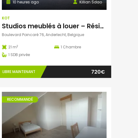
10 heures ago
Killian Sdao
KOT
Studios meublés à louer – Résidence Ustel – Boulevard Poincaré, 76 – Anderlecht – à partir de 720 € charges incluses
Boulevard Poincaré 76, Anderlecht, Belgique
2
21 m
1
Chambre
1
SDB privée
720€
LIBRE MAINTENANT
RECOMMANDÉ