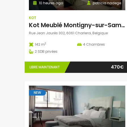
10 heures ago
patricia nadege
KOT
Kot Meublé Montigny-sur-Sambre
Rue Jean Jaurès 302, 6061 Charleroi, Belgique
2
142 m
4
Chambres
2
SDB privées
470€
LIBRE MAINTENANT
NEW