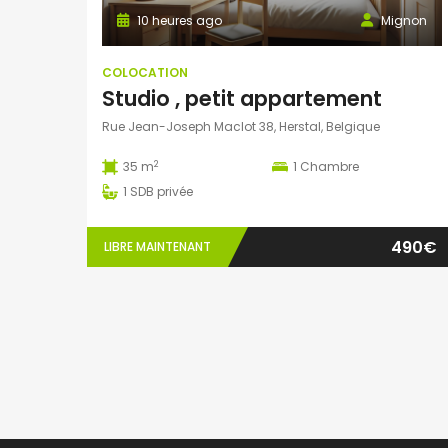
10 heures ago
Mignon
COLOCATION
Studio , petit appartement
Rue Jean-Joseph Maclot 38, Herstal, Belgique
2
35 m
1
Chambre
1
SDB privée
490€
LIBRE MAINTENANT