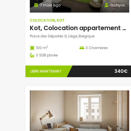
7 mois ago
fschyns
COLOCATION
,
KOT
Kot, Colocation appartement 3 chambres
Place des Déportés 9, Liège, Belgique
2
100 m
3
Chambres
0
SDB privée
340€
LIBRE MAINTENANT