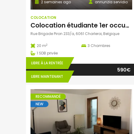
2 semaines ago
annunzia servidio
COLOCATION
Colocation étudiante 1er occupation
Rue Brigade Piron 233/a, 6061 Charleroi, Belgique
2
20 m
3
Chambres
1
SDB privée
LIBRE À LA RENTRÉE
590€
LIBRE MAINTENANT
RECOMMANDÉ
NEW