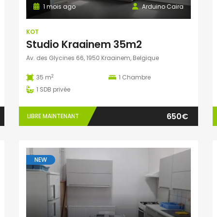
1 mois ago
Arduino Caira
KOT
Studio Kraainem 35m2
Av. des Glycines 66, 1950 Kraainem, Belgique
2
35 m
1
Chambre
1
SDB privée
650€
LIBRE MAINTENANT
NEW