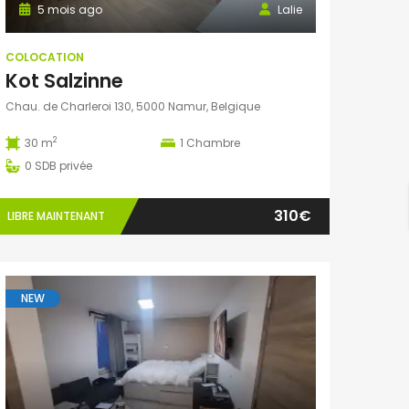
5 mois ago
Lalie
COLOCATION
Kot Salzinne
Chau. de Charleroi 130, 5000 Namur, Belgique
2
30 m
1
Chambre
0
SDB privée
310€
LIBRE MAINTENANT
NEW