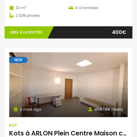
2
20 m
4
Chambres
2
SDB privées
400€
LIBRE À LA RENTRÉE
NEW
3 mois ago
MORTIER Thierry
KOT
Kots à ARLON Plein Centre Maison communautaire regroupant plusieurs étudiants.