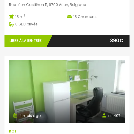
Rue Léon Castilhon 11, 6700 Arlon, Belgique
2
18 m
18
Chambres
0
SDB privée
390€
LIBRE À LA RENTRÉE
4 mois ago
riri1407
KOT