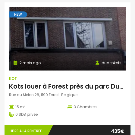
NEW
2 mois ago
dudenkots
KOT
Kots louer à Forest près du parc Duden
Rue du Melon 28, 1190 Forest, Belgique
2
15 m
3
Chambres
0
SDB privée
435€
LIBRE À LA RENTRÉE