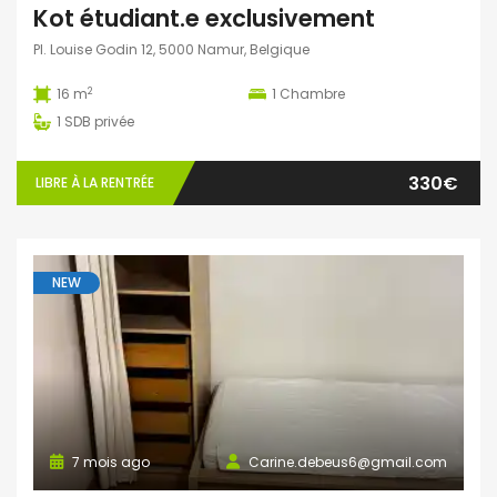
Kot étudiant.e exclusivement
Pl. Louise Godin 12, 5000 Namur, Belgique
2
16 m
1
Chambre
1
SDB privée
330€
LIBRE À LA RENTRÉE
NEW
7 mois ago
Carine.debeus6@gmail.com