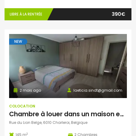
390€
LIBRE À LA RENTRÉE
NEW
2 mois ago
laeticia.sindt@gmail.com
COLOCATION
Chambre à louer dans un maison en colocation
Rue du Lion Belge, 6010 Charleroi, Belgique
2
145 m
2
Chambres