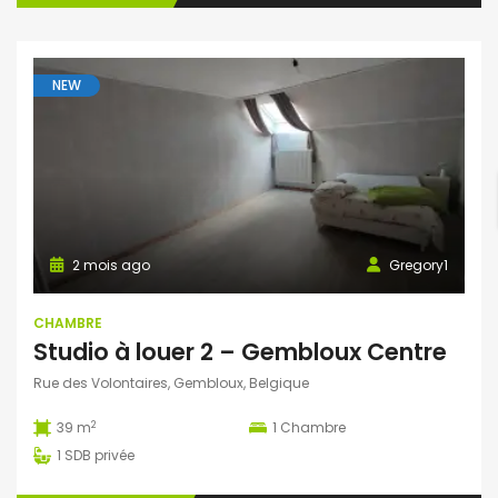
NEW
2 mois ago
Gregory1
CHAMBRE
Studio à louer 2 – Gembloux Centre
Rue des Volontaires, Gembloux, Belgique
2
39 m
1
Chambre
1
SDB privée