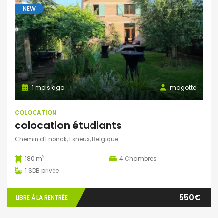
NEW
1 mois ago
magotte
COLOCATION
colocation étudiants
Chemin d'Enonck, Esneux, Belgique
2
180 m
4
Chambres
1
SDB privée
550€
LIBRE À LA RENTRÉE