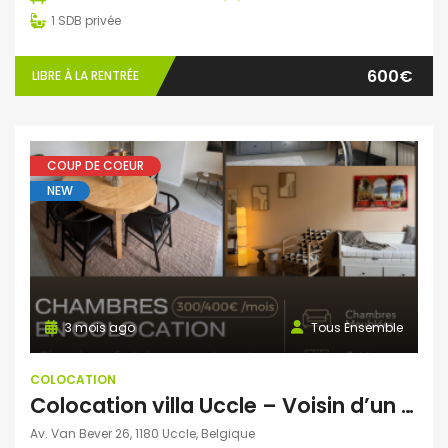
1
SDB privée
600€
LIBRE À LA RENTRÉE
COUP DE COEUR
NEW
3 mois ago
Tous Ensemble
COLOCATION
Colocation villa Uccle – Voisin d’un centre pour adultes porteurs d’un handicap
Av. Van Bever 26, 1180 Uccle, Belgique