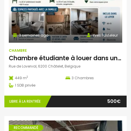
3 semaines ago
Yves Pasteleur
CHAMBRE
Chambre étudiante à louer dans une ambiance familiale – Châtelet
Rue de Loverval, 6200 Châtelet, Belgique
2
449 m
3
Chambres
1
SDB privée
500€
LIBRE À LA RENTRÉE
RECOMMANDÉ