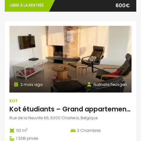
600€
LIBRE À LA RENTRÉE
2 mois ago
Nathalie Peusgen
KOT
Kot étudiants – Grand appartement (3 chambres) meublé au centre de Charleroi
Rue de la Neuville 66, 6000 Charleroi, Belgique
2
110 m
3
Chambres
1
SDB privée