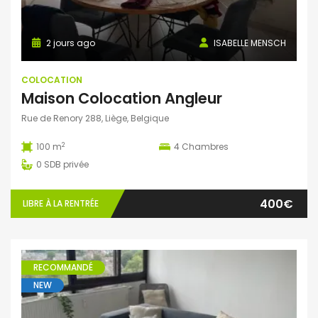
2 jours ago
ISABELLE MENSCH
COLOCATION
Maison Colocation Angleur
Rue de Renory 288, Liège, Belgique
2
100 m
4
Chambres
0
SDB privée
400€
LIBRE À LA RENTRÉE
RECOMMANDÉ
NEW