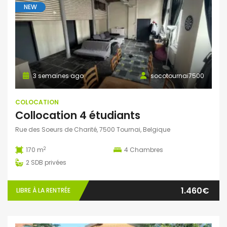
NEW
3 semaines ago
socotournai7500
COLOCATION
Collocation 4 étudiants
Rue des Soeurs de Charité, 7500 Tournai, Belgique
2
170 m
4
Chambres
2
SDB privées
1.460€
LIBRE À LA RENTRÉE