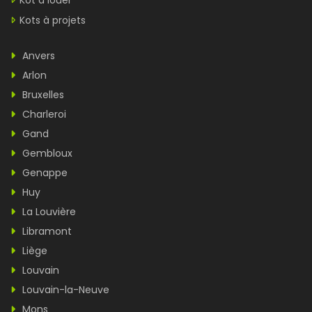
Kot à louer
Kots à projets
Anvers
Arlon
Bruxelles
Charleroi
Gand
Gembloux
Genappe
Huy
La Louvière
Libramont
Liège
Louvain
Louvain-la-Neuve
Mons