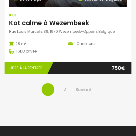
KOT
Kot calme à Wezembeek
Rue Louis Marcelis 36, 1970 Wezembeek-Oppem, Belgique
2
28 m
1
Chambre
1
SDB privée
750€
LIBRE À LA RENTRÉE
1
2
Suivant