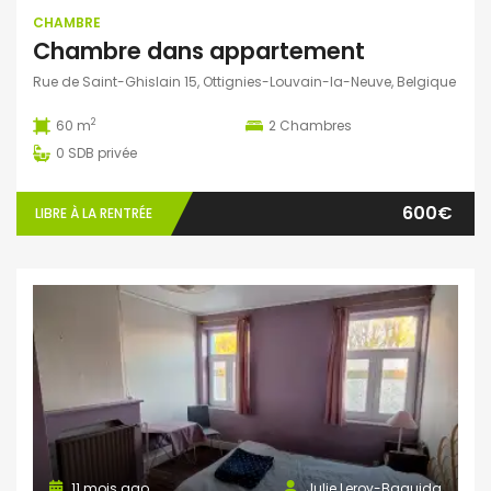
CHAMBRE
Chambre dans appartement
Rue de Saint-Ghislain 15, Ottignies-Louvain-la-Neuve, Belgique
2
60 m
2
Chambres
0
SDB privée
600€
LIBRE À LA RENTRÉE
11 mois ago
Julie Leroy-Baguida