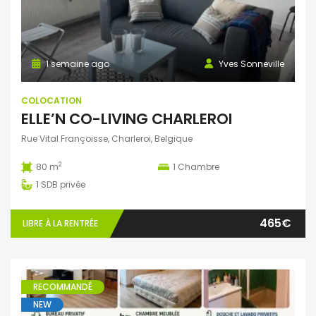
1 semaine ago
Yves Sonneville
COLOCATION
ELLE’N CO-LIVING CHARLEROI
Rue Vital Françoisse, Charleroi, Belgique
2
80 m
1
Chambre
1
SDB privée
465€
LIBRE À LA RENTRÉE
RECOMMANDÉ
NEW