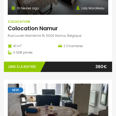
10 heures ago
Laly Marolleau
COLOCATION
Colocation Namur
Rue Lucien Namêche 15, 5000 Namur, Belgique
2
81 m
2
Chambres
0
SDB privée
360€
LIBRE À LA RENTRÉE
NEW