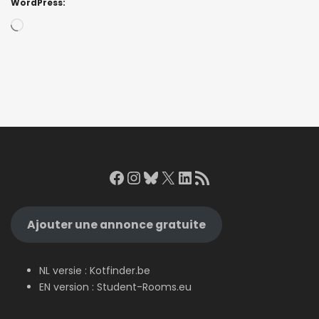
WordPress:
Loading…
Facebook
Instagram
Bluesky
X
LinkedIn
RSS Feed
Ajouter une annonce gratuite
NL versie :
Kotfinder.be
EN version :
Student-Rooms.eu