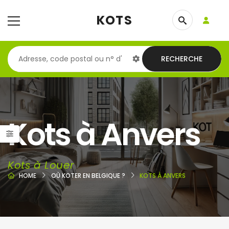
KOTS
RECHERCHE
Kots à Anvers
Kots à Louer
HOME
OÙ KOTER EN BELGIQUE ?
KOTS À ANVERS