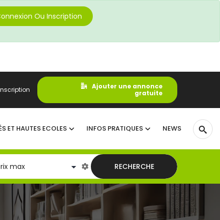
onnexion Ou Inscription
Ajouter une annonce
nscription
gratuite
ÉS ET HAUTES ECOLES
INFOS PRATIQUES
NEWS
RECHERCHE