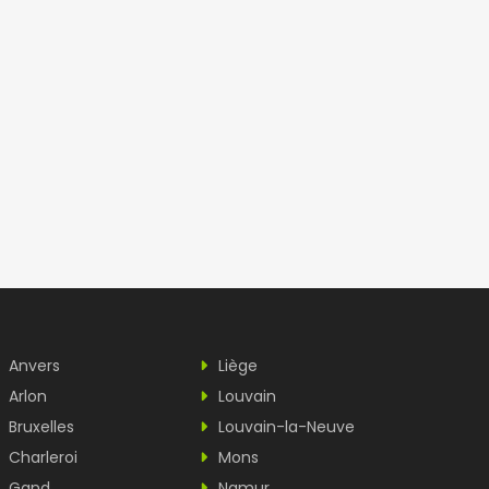
Anvers
Liège
Arlon
Louvain
Bruxelles
Louvain-la-Neuve
Charleroi
Mons
Gand
Namur