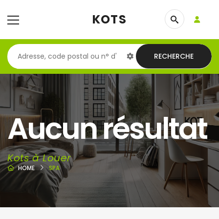
KOTS
RECHERCHE
Aucun résultat
Kots à Louer
HOME
SPA