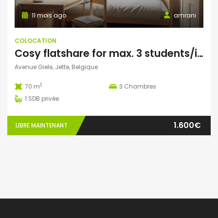
11 mois ago
amrani
COLOCATION
Cosy flatshare for max. 3 students/interns
Avenue Giele, Jette, Belgique
2
70 m
3
Chambres
1
SDB privée
1.600€
LIBRE MAINTENANT