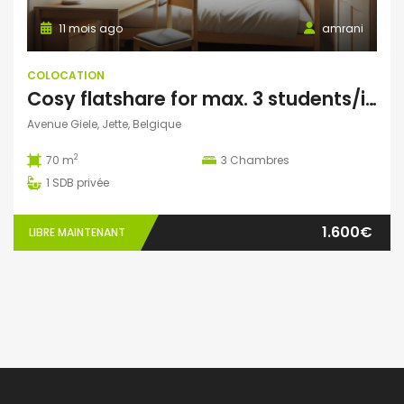
11 mois ago
amrani
COLOCATION
Cosy flatshare for max. 3 students/interns
Avenue Giele, Jette, Belgique
2
70 m
3
Chambres
1
SDB privée
1.600€
LIBRE MAINTENANT