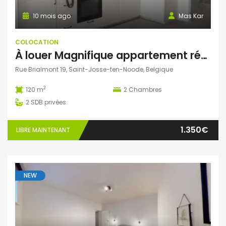
10 mois ago
Mas Kar
COLOCATION
À louer Magnifique appartement rénové de 120 m² à Saint-Josse – Idéal colocation etudiante – Première occupation
Rue Brialmont 19, Saint-Josse-ten-Noode, Belgique
2
120 m
2
Chambres
2
SDB privées
1.350€
LIBRE MAINTENANT
NEW