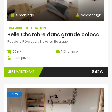
5 mois ago
Valentine Igk
CHAMBRE
,
COLOCATION
Belle Chambre dans grande colocation (Maison de maitre)
Rue de la Révolution, Bruxelles, Belgique
2
20 m
1
Chambre
1
SDB privée
842€
LIBRE MAINTENANT
NEW