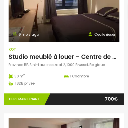
9 mois ago
Cecile rieser
KOT
Studio meublé à louer – Centre de Bruxelles – 700€/mois TOUT COMPRIS
Province BE, Sint-Laurensstraat 2, 1000 Brussel, Belgique
2
30 m
1
Chambre
1
SDB privée
700€
LIBRE MAINTENANT