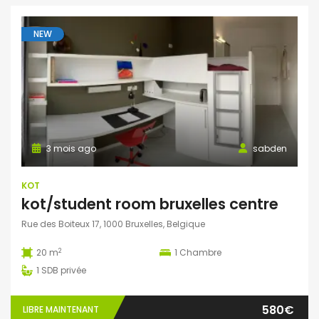
NEW
3 mois ago
sabden
KOT
kot/student room bruxelles centre
Rue des Boiteux 17, 1000 Bruxelles, Belgique
2
20 m
1
Chambre
1
SDB privée
580€
LIBRE MAINTENANT