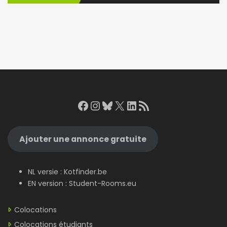
Facebook
Instagram
Bluesky
X
LinkedIn
RSS Feed
Ajouter une annonce gratuite
NL versie :
Kotfinder.be
EN version :
Student-Rooms.eu
Colocations
Colocations étudiants