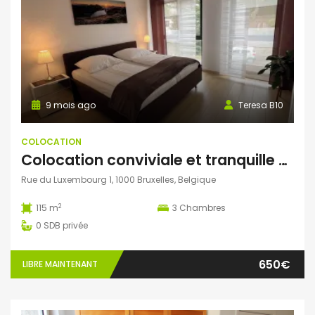
9 mois ago
Teresa B10
COLOCATION
Colocation conviviale et tranquille dans un appart lumineux
Rue du Luxembourg 1, 1000 Bruxelles, Belgique
2
115 m
3
Chambres
0
SDB privée
650€
LIBRE MAINTENANT