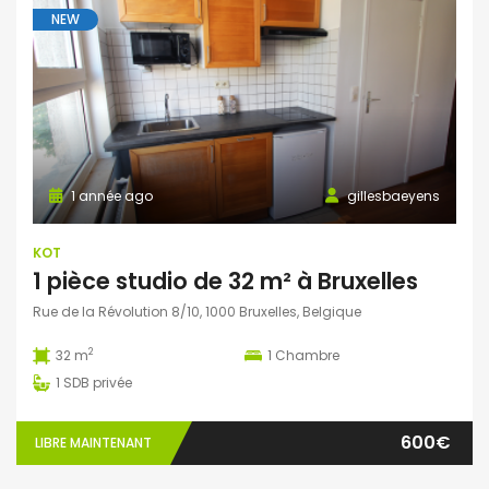
NEW
1 année ago
gillesbaeyens
KOT
1 pièce studio de 32 m² à Bruxelles
Rue de la Révolution 8/10, 1000 Bruxelles, Belgique
2
32 m
1
Chambre
1
SDB privée
600€
LIBRE MAINTENANT