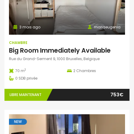
3 mois ago
mariaeugenia
CHAMBRE
Big Room Immediately Available
Rue du Grand-Serment 9, 1000 Bruxelles, Belgique
2
70 m
2
Chambres
0
SDB privée
753€
LIBRE MAINTENANT
NEW