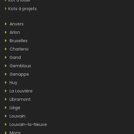
Kot à louer
Kots à projets
Anvers
Arlon
Bruxelles
Charleroi
Gand
Gembloux
Genappe
Huy
La Louvière
Libramont
Liège
Louvain
Louvain-la-Neuve
Mons