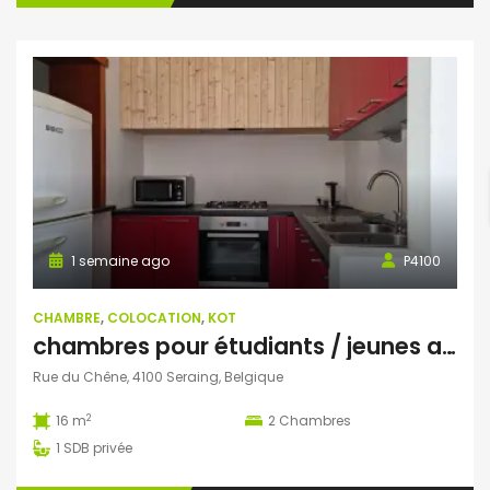
1 semaine ago
P4100
CHAMBRE
,
COLOCATION
,
KOT
chambres pour étudiants / jeunes actifs
Rue du Chêne, 4100 Seraing, Belgique
2
16 m
2
Chambres
1
SDB privée