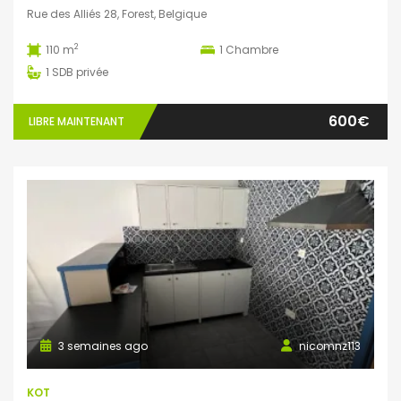
Rue des Alliés 28, Forest, Belgique
2
110 m
1
Chambre
1
SDB privée
600€
LIBRE MAINTENANT
3 semaines ago
nicomnz113
KOT