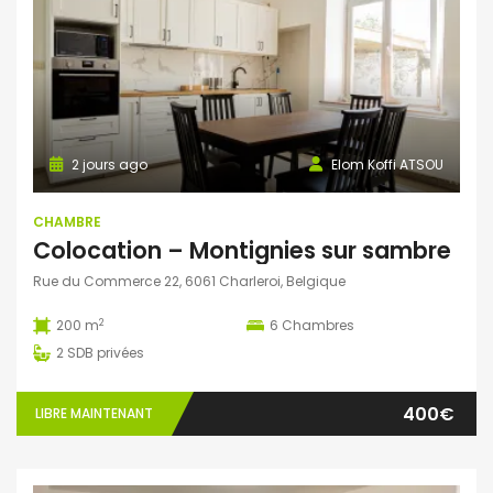
2 jours ago
Elom Koffi ATSOU
CHAMBRE
Colocation – Montignies sur sambre
Rue du Commerce 22, 6061 Charleroi, Belgique
2
200 m
6
Chambres
2
SDB privées
400€
LIBRE MAINTENANT