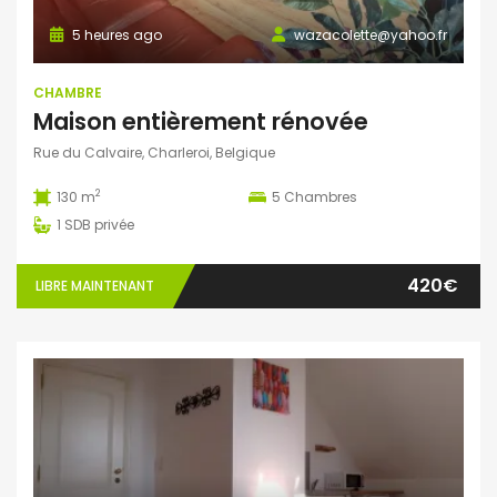
5 heures ago
wazacolette@yahoo.fr
CHAMBRE
Maison entièrement rénovée
Rue du Calvaire, Charleroi, Belgique
2
130 m
5
Chambres
1
SDB privée
420€
LIBRE MAINTENANT