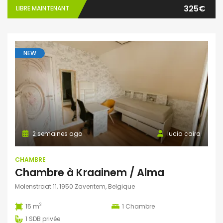
325€
LIBRE MAINTENANT
NEW
2 semaines ago
lucia caira
CHAMBRE
Chambre à Kraainem / Alma
Molenstraat 11, 1950 Zaventem, Belgique
2
15 m
1
Chambre
1
SDB privée