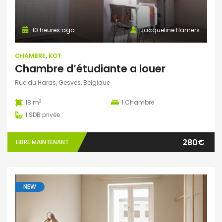
10 heures ago
Jacqueline Hamers
CHAMBRE
,
KOT
Chambre d’étudiante a louer
Rue du Haras, Gesves, Belgique
2
18 m
1
Chambre
1
SDB privée
280€
LIBRE MAINTENANT
NEW