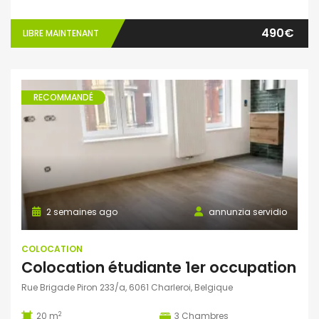
490€
LIBRE MAINTENANT
RECOMMANDÉ
2 semaines ago
annunzia servidio
COLOCATION
Colocation étudiante 1er occupation
Rue Brigade Piron 233/a, 6061 Charleroi, Belgique
2
20 m
3
Chambres