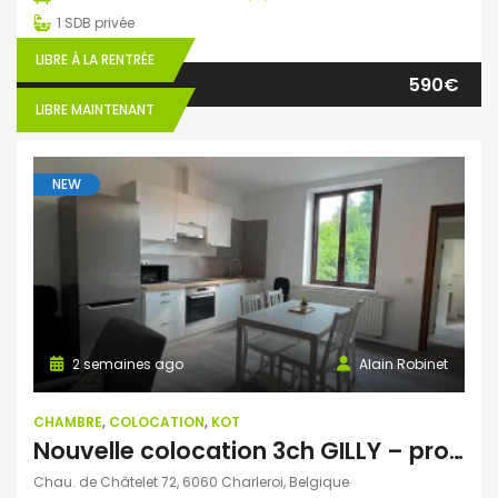
1
SDB privée
LIBRE À LA RENTRÉE
590€
LIBRE MAINTENANT
NEW
2 semaines ago
Alain Robinet
CHAMBRE
,
COLOCATION
,
KOT
Nouvelle colocation 3ch GILLY – proche GHDC site Viviers
Chau. de Châtelet 72, 6060 Charleroi, Belgique