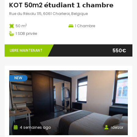
KOT 50m2 𝗲́𝘁𝘂𝗱𝗶𝗮𝗻𝘁 𝟭 𝗰𝗵𝗮𝗺𝗯𝗿𝗲
Rue du Résolu 115, 6061 Charleroi, Belgique
2
50 m
1
Chambre
1
SDB privée
550€
LIBRE MAINTENANT
NEW
4 semaines ago
rdelzor