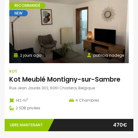
RECOMMANDÉ
NEW
2 jours ago
patricia nadege
KOT
Kot Meublé Montigny-sur-Sambre
Rue Jean Jaurès 302, 6061 Charleroi, Belgique
2
142 m
4
Chambres
2
SDB privées
470€
LIBRE MAINTENANT