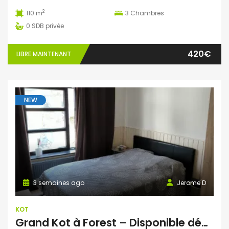
2
110 m
3
Chambres
0
SDB privée
420€
LIBRE MAINTENANT
NEW
3 semaines ago
Jerome D
KOT
Grand Kot à Forest – Disponible début août