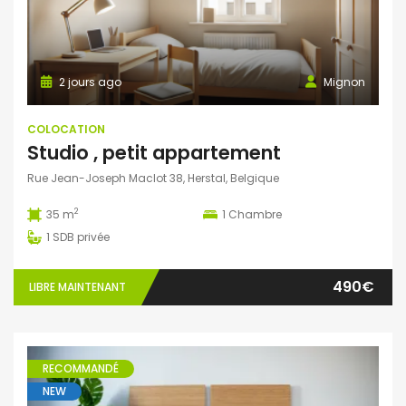
2 jours ago
Mignon
COLOCATION
Studio , petit appartement
Rue Jean-Joseph Maclot 38, Herstal, Belgique
2
35 m
1
Chambre
1
SDB privée
490€
LIBRE MAINTENANT
RECOMMANDÉ
NEW