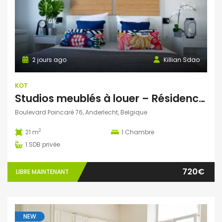
2 jours ago
Killian Sdao
KOT
Studios meublés à louer – Résidence Ustel – Boulevard Poincaré, 76 – Anderlecht – à partir de 720 € charges incluses
Boulevard Poincaré 76, Anderlecht, Belgique
2
21 m
1
Chambre
1
SDB privée
720€
LIBRE MAINTENANT
NEW