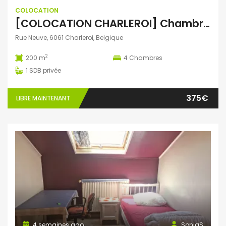
COLOCATION
[COLOCATION CHARLEROI] Chambres meublées dans une grande maison de 200 m² avec jardin
Rue Neuve, 6061 Charleroi, Belgique
2
200 m
4
Chambres
1
SDB privée
375€
LIBRE MAINTENANT
4 semaines ago
SoniaS