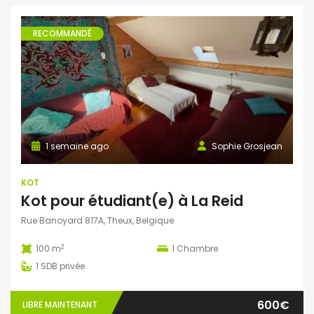
RECOMMANDÉ
1 semaine ago
Sophie Grosjean
KOT
Kot pour étudiant(e) à La Reid
Rue Banoyard 817A, Theux, Belgique
2
100 m
1
Chambre
1
SDB privée
600€
LIBRE MAINTENANT