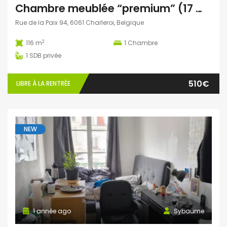
Chambre meublée “premium” (17 m²) avec salle de douche privative – Helha Montignies-sur-Sambre
Rue de la Paix 94, 6061 Charleroi, Belgique
2
116 m
1
Chambre
1
SDB privée
510€
LIBRE À LA RENTRÉE
NEW
1 année ago
Sybaume