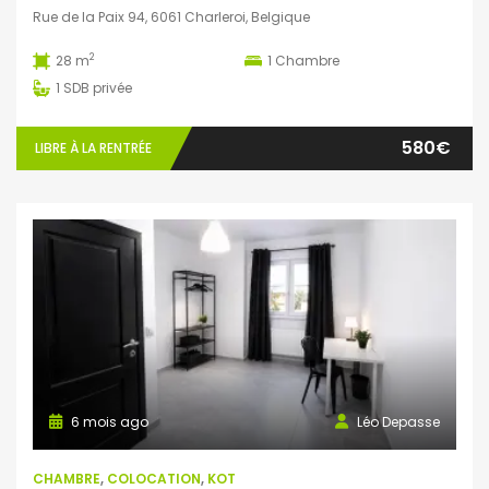
Rue de la Paix 94, 6061 Charleroi, Belgique
2
28 m
1
Chambre
1
SDB privée
580€
LIBRE À LA RENTRÉE
6 mois ago
Léo Depasse
CHAMBRE
,
COLOCATION
,
KOT