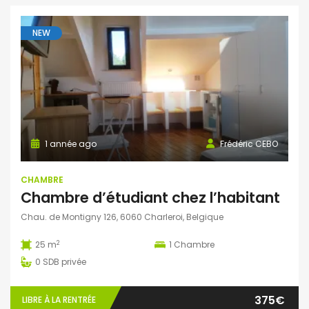
NEW
1 année ago
Frédéric CEBO
CHAMBRE
Chambre d’étudiant chez l’habitant
Chau. de Montigny 126, 6060 Charleroi, Belgique
2
25 m
1
Chambre
0
SDB privée
375€
LIBRE À LA RENTRÉE