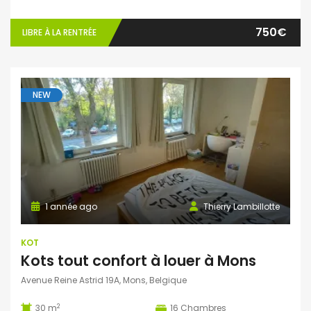
750€
LIBRE À LA RENTRÉE
NEW
1 année ago
Thierry Lambillotte
KOT
Kots tout confort à louer à Mons
Avenue Reine Astrid 19A, Mons, Belgique
2
30 m
16
Chambres