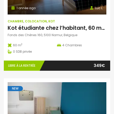
1 année ago
Luc L
CHAMBRE
,
COLOCATION
,
KOT
Kot étudiante chez l’habitant, 60 m² ( Wépion, Namur)
Fonds des Chênes 160, 5100 Namur, Belgique
2
60 m
4
Chambres
0
SDB privée
349€
LIBRE À LA RENTRÉE
NEW