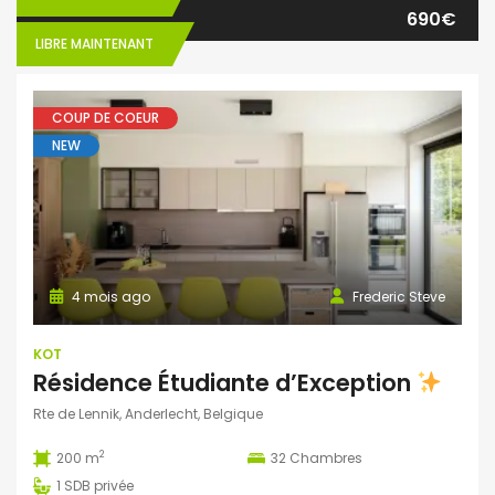
690€
LIBRE MAINTENANT
COUP DE COEUR
NEW
4 mois ago
Frederic Steve
KOT
Résidence Étudiante d’Exception
Rte de Lennik, Anderlecht, Belgique
2
200 m
32
Chambres
1
SDB privée