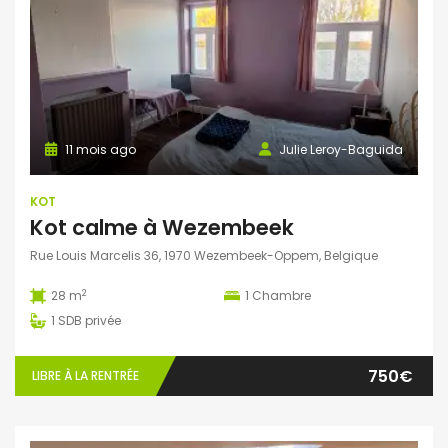
11 mois ago
Julie Leroy-Baguida
KOT
Kot calme à Wezembeek
Rue Louis Marcelis 36, 1970 Wezembeek-Oppem, Belgique
2
28 m
1
Chambre
1
SDB privée
750€
LIBRE À LA RENTRÉE