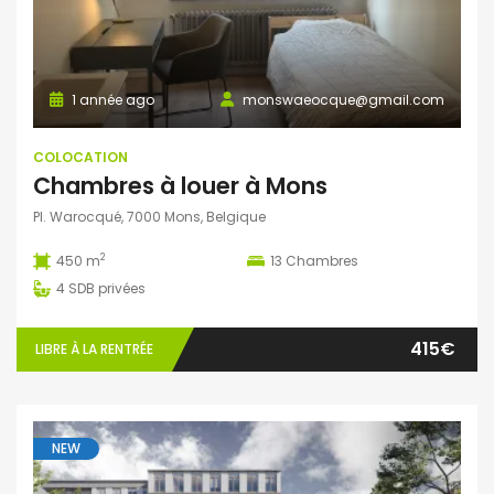
1 année ago
monswaeocque@gmail.com
COLOCATION
Chambres à louer à Mons
Pl. Warocqué, 7000 Mons, Belgique
2
450 m
13
Chambres
4
SDB privées
415€
LIBRE À LA RENTRÉE
NEW