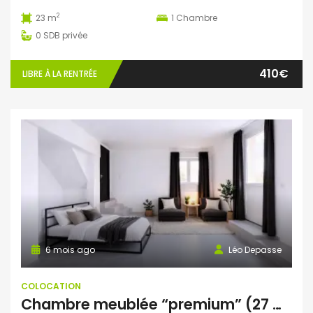
2
23 m
1
Chambre
0
SDB privée
410€
LIBRE À LA RENTRÉE
6 mois ago
Léo Depasse
COLOCATION
Chambre meublée “premium” (27 m²) avec salle de douche privative et entrée privative