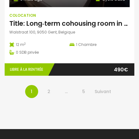
COLOCATION
Title: Long‑term cohousing room in Gentbrugge – calm, international & eco‑minded house (from 7 April, earlier move‑in possible)
Walstraat 100, 9050 Gent, Belgique
2
12 m
1
Chambre
0
SDB privée
490€
LIBRE À LA RENTRÉE
1
2
…
5
Suivant