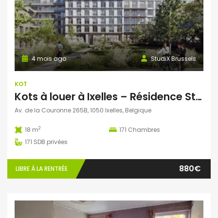
4 mois ago
StudiX Brussels
KOT
Kots à louer à Ixelles – Résidence StudiX
Av. de la Couronne 265B, 1050 Ixelles, Belgique
2
18 m
171
Chambres
171
SDB privées
880€
LIBRE À LA RENTRÉE