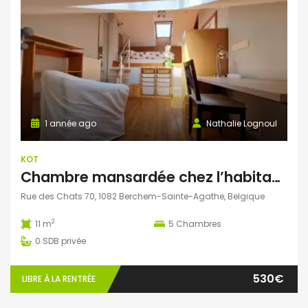
1 année ago
Nathalie Lognoul
KOT
Chambre mansardée chez l’habitant à Berchem-Sainte-Agathe
Rue des Chats 70, 1082 Berchem-Sainte-Agathe, Belgique
2
11 m
5
Chambres
0
SDB privée
530€
LIBRE À LA RENTRÉE