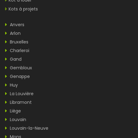
Kot à louer
Kots à projets
Anvers
Arlon
Bruxelles
Charleroi
Gand
Gembloux
Genappe
Huy
La Louvière
Libramont
Liège
Louvain
Louvain-la-Neuve
Mons