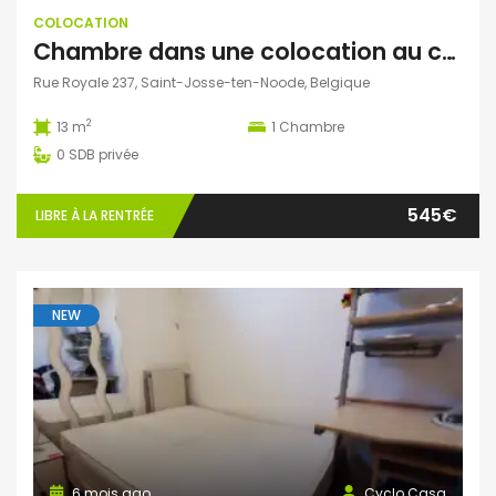
COLOCATION
Chambre dans une colocation au centre de bruxelles
Rue Royale 237, Saint-Josse-ten-Noode, Belgique
2
13 m
1
Chambre
0
SDB privée
545€
LIBRE À LA RENTRÉE
NEW
6 mois ago
Cyclo Casa