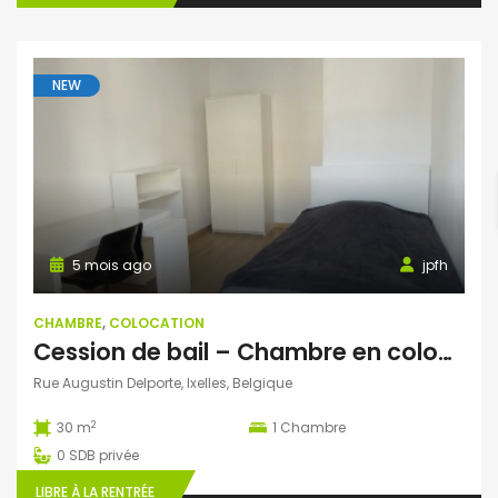
NEW
5 mois ago
jpfh
CHAMBRE
,
COLOCATION
Cession de bail – Chambre en coloc à Ixelles
Rue Augustin Delporte, Ixelles, Belgique
2
30 m
1
Chambre
0
SDB privée
LIBRE À LA RENTRÉE