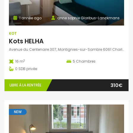
1 année ago
anne sophie Gloribus-Lanckmans
KOT
Kots HELHA
Avenue du Centenaire 307, Montignies-sur-Sambre 6061 Charleroi, Belgique
2
16 m
5
Chambres
0
SDB privée
310€
LIBRE À LA RENTRÉE
NEW