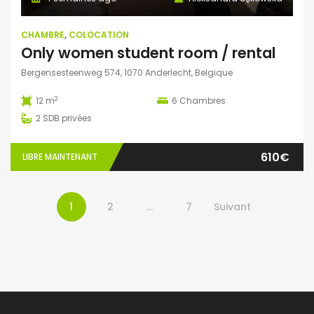
CHAMBRE
,
COLOCATION
Only women student room / rental
Bergensesteenweg 574, 1070 Anderlecht, Belgique
2
12 m
6
Chambres
2
SDB privées
610€
LIBRE MAINTENANT
1
2
…
7
Suivant