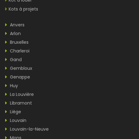
Kot à louer
Kots à projets
Anvers
Arlon
Bruxelles
Charleroi
Gand
Gembloux
Genappe
Huy
La Louvière
Libramont
Liège
Louvain
Louvain-la-Neuve
Mons