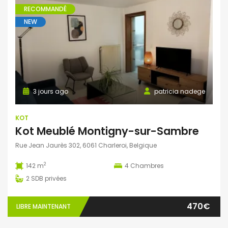
RECOMMANDÉ
NEW
3 jours ago
patricia nadege
KOT
Kot Meublé Montigny-sur-Sambre
Rue Jean Jaurès 302, 6061 Charleroi, Belgique
2
142 m
4
Chambres
2
SDB privées
470€
LIBRE MAINTENANT