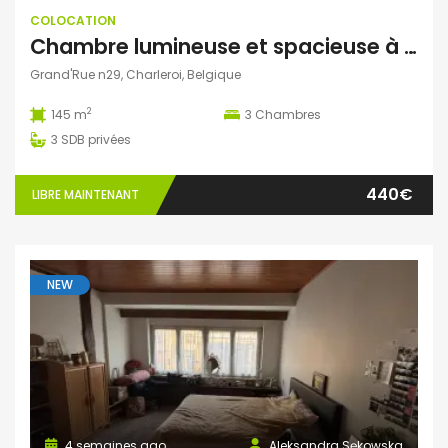
COLOCATION
Chambre lumineuse et spacieuse à Charleroi
Grand'Rue n29, Charleroi, Belgique
2
145 m
3
Chambres
3
SDB privées
440€
LIBRE MAINTENANT
NEW
4 semaines ago
Aleksandra Sękowska