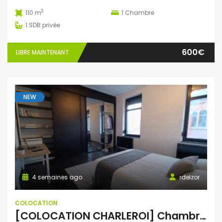
2
110 m
1
Chambre
1
SDB privée
600€
LIBRE MAINTENANT
NEW
4 semaines ago
rdelzor
COLOCATION
[COLOCATION CHARLEROI] Chambres meublées dans une grande maison de 200 m² avec jardin