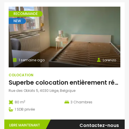
RECOMMANDÉ
NEW
1 semaine ago
Lorenzo
COLOCATION
Superbe colocation entièrement rénovée à Grivegnée (Liège)
Rue des Oblats 5, 4030 Liège, Belgique
2
80 m
3
Chambres
1
SDB privée
Contactez-nous
LIBRE MAINTENANT