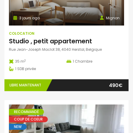
3 jours ago
Mignon
COLOCATION
Studio , petit appartement
Rue Jean-Joseph Maclot 38, 4040 Herstal, Belgique
2
35 m
1
Chambre
1
SDB privée
490€
LIBRE MAINTENANT
RECOMMANDÉ
COUP DE COEUR
NEW