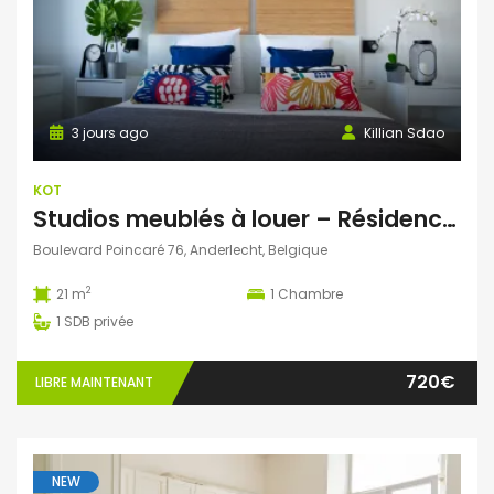
3 jours ago
Killian Sdao
KOT
Studios meublés à louer – Résidence Ustel – Boulevard Poincaré, 76 – Anderlecht – à partir de 720 € charges incluses
Boulevard Poincaré 76, Anderlecht, Belgique
2
21 m
1
Chambre
1
SDB privée
720€
LIBRE MAINTENANT
NEW