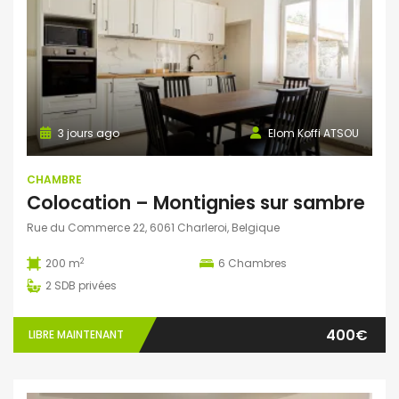
3 jours ago
Elom Koffi ATSOU
CHAMBRE
Colocation – Montignies sur sambre
Rue du Commerce 22, 6061 Charleroi, Belgique
2
200 m
6
Chambres
2
SDB privées
400€
LIBRE MAINTENANT