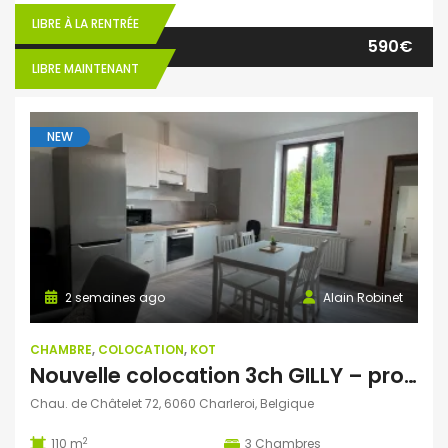
LIBRE À LA RENTRÉE
590€
LIBRE MAINTENANT
NEW
2 semaines ago
Alain Robinet
CHAMBRE
,
COLOCATION
,
KOT
Nouvelle colocation 3ch GILLY – proche GHDC site Viviers
Chau. de Châtelet 72, 6060 Charleroi, Belgique
2
110 m
3
Chambres