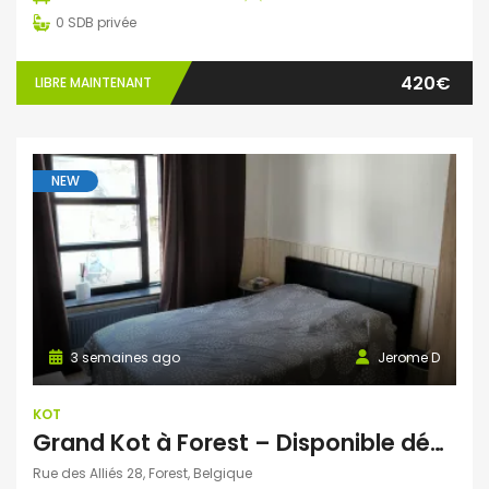
0
SDB privée
420€
LIBRE MAINTENANT
NEW
3 semaines ago
Jerome D
KOT
Grand Kot à Forest – Disponible début août
Rue des Alliés 28, Forest, Belgique