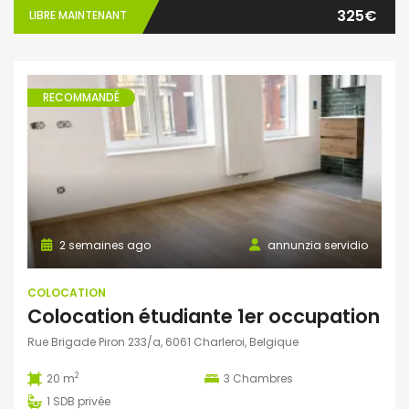
325€
LIBRE MAINTENANT
RECOMMANDÉ
2 semaines ago
annunzia servidio
COLOCATION
Colocation étudiante 1er occupation
Rue Brigade Piron 233/a, 6061 Charleroi, Belgique
2
20 m
3
Chambres
1
SDB privée