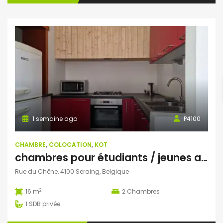
1 semaine ago
P4100
CHAMBRE
,
COLOCATION
,
KOT
chambres pour étudiants / jeunes actifs
Rue du Chêne, 4100 Seraing, Belgique
2
16 m
2
Chambres
1
SDB privée