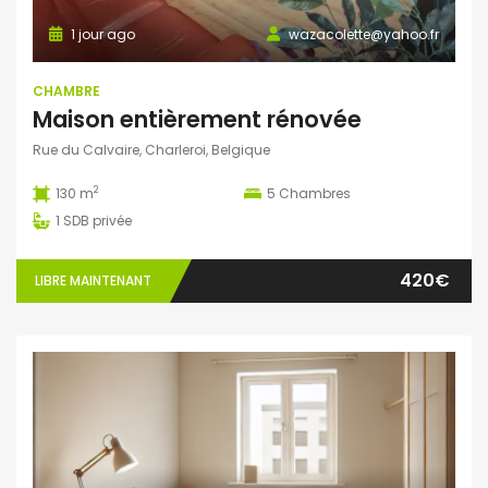
1 jour ago
wazacolette@yahoo.fr
CHAMBRE
Maison entièrement rénovée
Rue du Calvaire, Charleroi, Belgique
2
130 m
5
Chambres
1
SDB privée
420€
LIBRE MAINTENANT