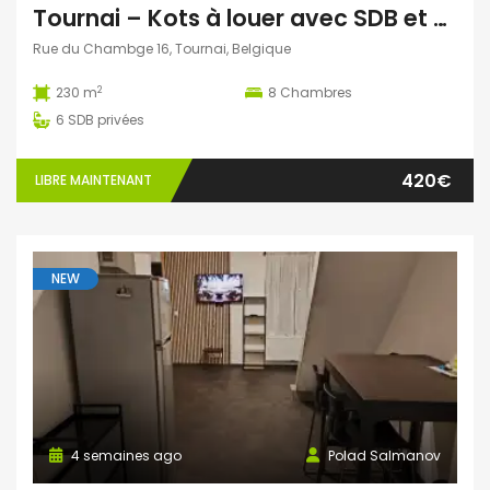
Tournai – Kots à louer avec SDB et WC privés
Rue du Chambge 16, Tournai, Belgique
2
230 m
8
Chambres
6
SDB privées
420€
LIBRE MAINTENANT
NEW
4 semaines ago
Polad Salmanov