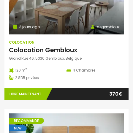
3 jours ago
azgembloux
COLOCATION
Colocation Gembloux
Grand'Rue 46, 5030 Gembloux, Belgique
2
120 m
4
Chambres
2
SDB privées
370€
LIBRE MAINTENANT
RECOMMANDÉ
NEW