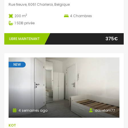
Rue Neuve, 6061 Charleroi, Belgique
2
200 m
4
Chambres
1
SDB privée
375€
LIBRE MAINTENANT
NEW
4 semaines ago
davetom77
KOT