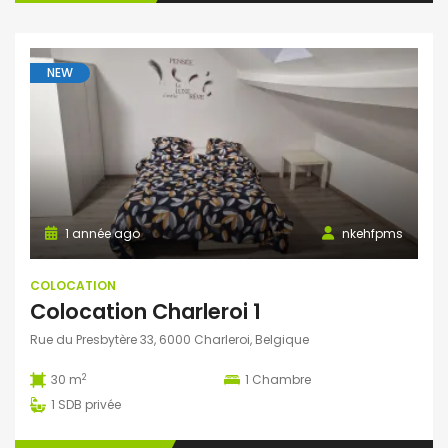
NEW
1 année ago
nkehfpms
COLOCATION
Colocation Charleroi 1
Rue du Presbytère 33, 6000 Charleroi, Belgique
2
30 m
1
Chambre
1
SDB privée