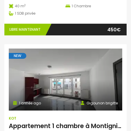
2
40 m
1
Chambre
1
SDB privée
450€
LIBRE MAINTENANT
NEW
1 année ago
Gigounon brigitte
KOT
Appartement 1 chambre à Montignies-Sur-Sambre