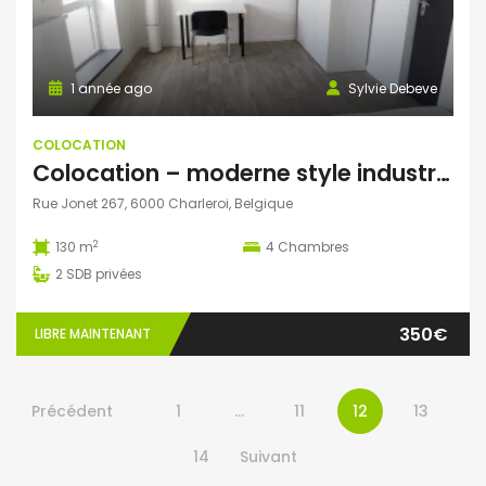
1 année ago
Sylvie Debeve
COLOCATION
Colocation – moderne style industriel
Rue Jonet 267, 6000 Charleroi, Belgique
2
130 m
4
Chambres
2
SDB privées
350€
LIBRE MAINTENANT
Précédent
1
…
11
12
13
14
Suivant