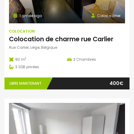
1 année ago
Coloc.carlier
COLOCATION
Colocation de charme rue Carlier
Rue Carlier, Liège, Belgique
2
80 m
3
Chambres
3
SDB privées
400€
LIBRE MAINTENANT