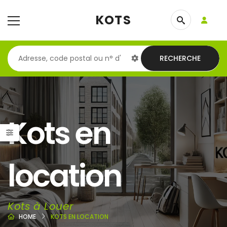
KOTS
RECHERCHE
Kots en
location
Kots à Louer
HOME
KOTS EN LOCATION