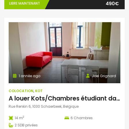
490€
LIBRE MAINTENANT
1 année ago
Joel Grignard
COLOCATION
,
KOT
A louer Kots/Chambres étudiant dans une colocation située dans une ancienne maison de Maître cosy
Rue Renkin 6, 1030 Schaerbeek, Belgique
2
14 m
6
Chambres
2
SDB privées