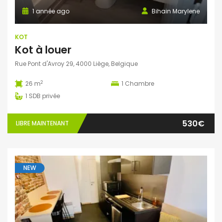
1 année ago
Bihain Marylene
KOT
Kot à louer
Rue Pont d'Avroy 29, 4000 Liège, Belgique
2
26 m
1
Chambre
1
SDB privée
530€
LIBRE MAINTENANT
NEW