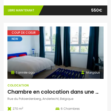
550€
LIBRE MAINTENANT
COUP DE COEUR
NEW
1 année ago
Margaux
COLOCATION
Chambre en colocation dans une maison entière rénovée à Anderlecht
Rue du Potaerdenberg, Anderlecht, Belgique
2
270 m
6
Chambres