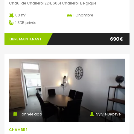
Chau. de Charleroi 224, 6061 Charleroi, Belgique
2
60 m
1
Chambre
1
SDB privée
690€
LIBRE MAINTENANT
1 année ago
Sylvie Debeve
CHAMBRE