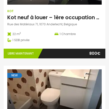
KOT
Kot neuf à louer – 1ère occupation – Anderlecht (1070)
Rue des Matériaux 71, 1070 Anderlecht, Belgique
2
22 m
1
Chambre
1
SDB privée
800€
LIBRE MAINTENANT
NEW