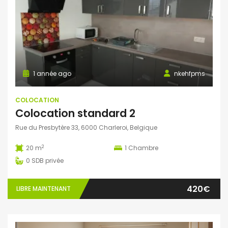
1 année ago
nkehfpms
COLOCATION
Colocation standard 2
Rue du Presbytère 33, 6000 Charleroi, Belgique
2
20 m
1
Chambre
0
SDB privée
420€
LIBRE MAINTENANT