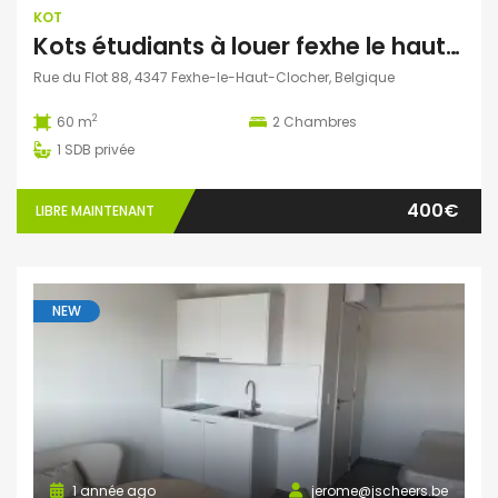
KOT
Kots étudiants à louer fexhe le haut clocher
Rue du Flot 88, 4347 Fexhe-le-Haut-Clocher, Belgique
2
60 m
2
Chambres
1
SDB privée
400€
LIBRE MAINTENANT
NEW
1 année ago
jerome@jscheers.be