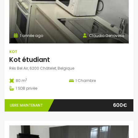
1 année ago
Claudio Genovese
KOT
Kot étudiant
Rés Bel Air, 6200 Châtelet, Belgique
2
80 m
1
Chambre
1
SDB privée
600€
LIBRE MAINTENANT