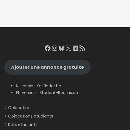
Facebook
Instagram
Bluesky
X
LinkedIn
RSS Feed
Ajouter une annonce gratuite
NL versie :
Kotfinder.be
EN version :
Student-Rooms.eu
Colocations
Colocations étudiants
Kots étudiants