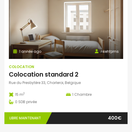
1 année ago
nkehfpms
COLOCATION
Colocation standard 2
Rue du Presbytère 33, Charleroi, Belgique
2
15 m
1
Chambre
0
SDB privée
400€
LIBRE MAINTENANT