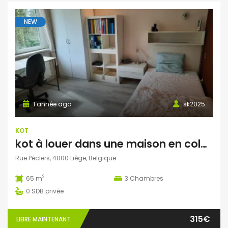
NEW
1 année ago
sk2025
KOT
kot à louer dans une maison en colocation pour 2 ou 3 étudiants
Rue Péclers, 4000 Liège, Belgique
2
65 m
3
Chambres
0
SDB privée
315€
LIBRE MAINTENANT