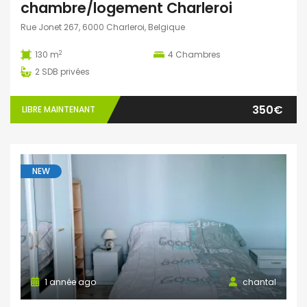
chambre/logement Charleroi
Rue Jonet 267, 6000 Charleroi, Belgique
2
130 m
4
Chambres
2
SDB privées
350€
LIBRE MAINTENANT
NEW
1 année ago
chantal