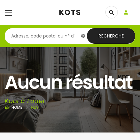
KOTS
RECHERCHE
Aucun résultat
Kots à Louer
HOME
HUY