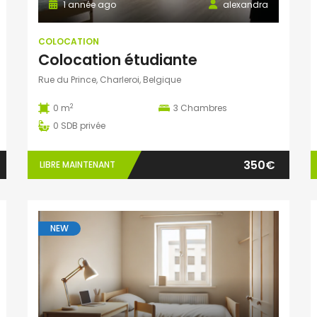
1 année ago
alexandra
COLOCATION
Colocation étudiante
Rue du Prince, Charleroi, Belgique
2
0 m
3
Chambres
0
SDB privée
350€
LIBRE MAINTENANT
NEW