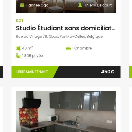
1 année ago
Thierry Delcourt
KOT
Studio Étudiant sans domiciliation
Rue du Village 79, Obaix Pont-à-Celles, Belgique
2
40 m
1
Chambre
1
SDB privée
450€
LIBRE MAINTENANT