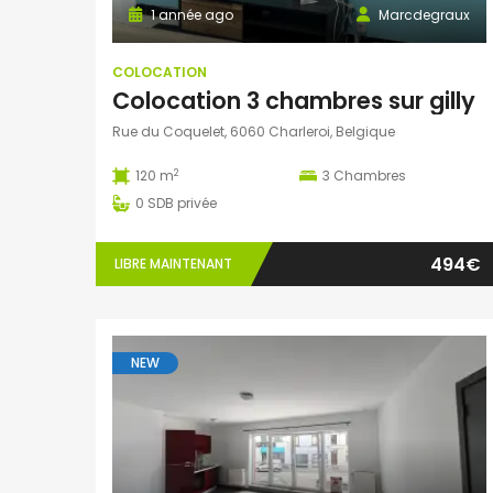
1 année ago
Marcdegraux
COLOCATION
Colocation 3 chambres sur gilly
Rue du Coquelet, 6060 Charleroi, Belgique
2
120 m
3
Chambres
0
SDB privée
494€
LIBRE MAINTENANT
NEW