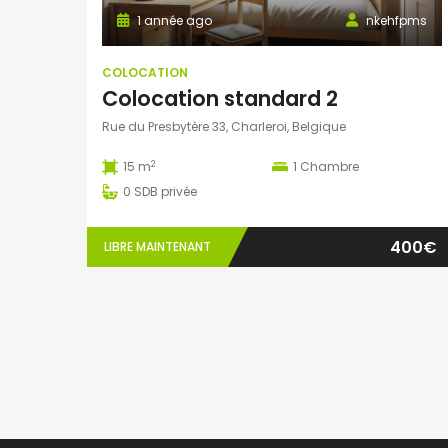
1 année ago
nkehfpms
COLOCATION
Colocation standard 2
Rue du Presbytère 33, Charleroi, Belgique
2
15 m
1
Chambre
0
SDB privée
400€
LIBRE MAINTENANT