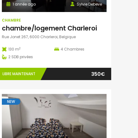
1 année ago
Sylvie Debeve
CHAMBRE
chambre/logement Charleroi
Rue Jonet 267, 6000 Charleroi, Belgique
2
130 m
4
Chambres
2
SDB privées
350€
LIBRE MAINTENANT
NEW