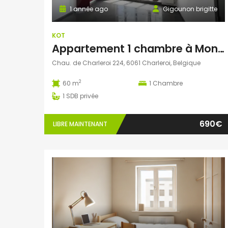
1 année ago
Gigounon brigitte
KOT
Appartement 1 chambre à Montignies-Sur-Sambre
Chau. de Charleroi 224, 6061 Charleroi, Belgique
2
60 m
1
Chambre
1
SDB privée
690€
LIBRE MAINTENANT