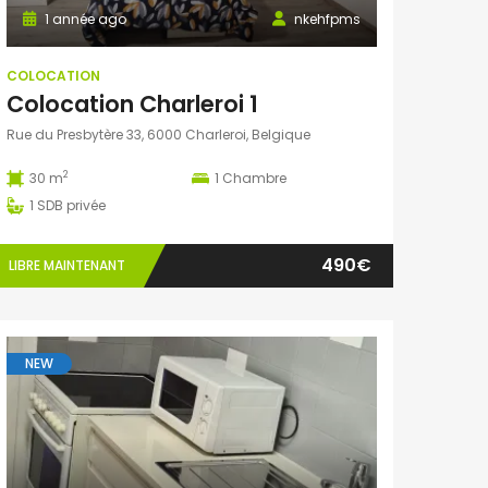
1 année ago
nkehfpms
COLOCATION
Colocation Charleroi 1
Rue du Presbytère 33, 6000 Charleroi, Belgique
2
30 m
1
Chambre
1
SDB privée
490€
LIBRE MAINTENANT
NEW