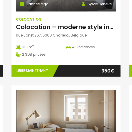
1 année ago
Sylvie Debeve
COLOCATION
Colocation – moderne style industriel
Rue Jonet 267, 6000 Charleroi, Belgique
2
130 m
4
Chambres
2
SDB privées
350€
LIBRE MAINTENANT