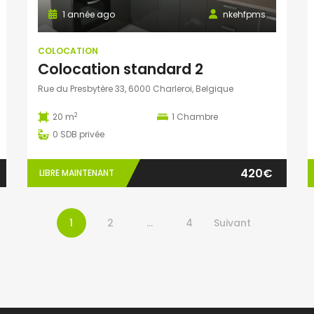
1 année ago
nkehfpms
COLOCATION
Colocation standard 2
Rue du Presbytère 33, 6000 Charleroi, Belgique
2
20 m
1
Chambre
0
SDB privée
420€
LIBRE MAINTENANT
1
2
…
4
Suivant