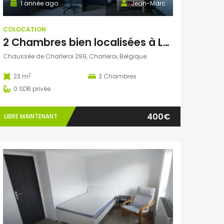
1 année ago
Jean-Marc
COLOCATION
2 Chambres bien localisées à Louer dans une collocation de 3 personnes
Chaussée de Charleroi 299, Charleroi, Belgique
2
23 m
3
Chambres
0
SDB privée
400€
LIBRE MAINTENANT