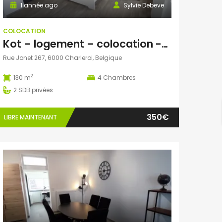
1 année ago
Sylvie Debeve
COLOCATION
Kot – logement – colocation -Charleroi
Rue Jonet 267, 6000 Charleroi, Belgique
2
130 m
4
Chambres
2
SDB privées
350€
LIBRE MAINTENANT