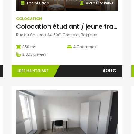
1 année ago
Alain Blockerye
COLOCATION
Colocation étudiant / jeune travailleur
Rue du Cherbois 34, 6001 Charleroi, Belgique
2
350 m
4
Chambres
2
SDB privées
400€
LIBRE MAINTENANT