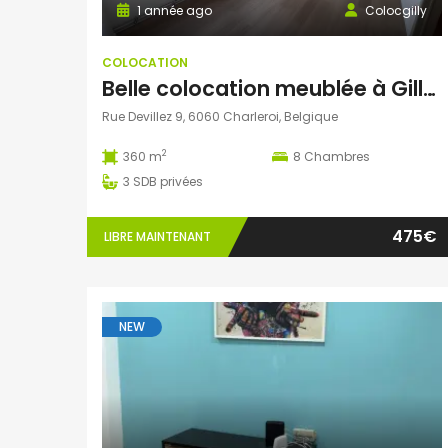
1 année ago
Colocgilly
COLOCATION
Belle colocation meublée à Gilly – Chambres tout confort proches de tout !
Rue Devillez 9, 6060 Charleroi, Belgique
2
360 m
8
Chambres
3
SDB privées
475€
LIBRE MAINTENANT
NEW