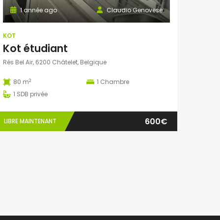
1 année ago
Claudio Genovese
KOT
Kot étudiant
Rés Bel Air, 6200 Châtelet, Belgique
2
80 m
1
Chambre
1
SDB privée
600€
LIBRE MAINTENANT