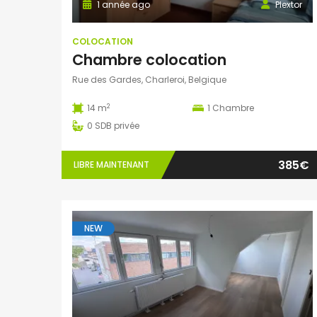
1 année ago
Plextor
COLOCATION
Chambre colocation
Rue des Gardes, Charleroi, Belgique
2
14 m
1
Chambre
0
SDB privée
385€
LIBRE MAINTENANT
NEW