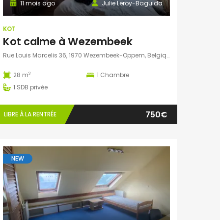
11 mois ago
Julie Leroy-Baguida
KOT
Kot calme à Wezembeek
Rue Louis Marcelis 36, 1970 Wezembeek-Oppem, Belgique
2
28 m
1
Chambre
1
SDB privée
750€
LIBRE À LA RENTRÉE
NEW