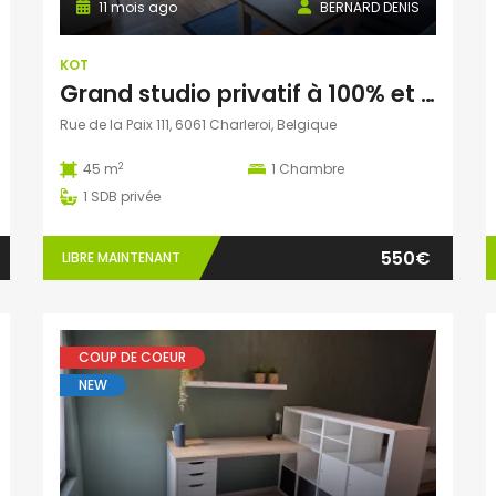
11 mois ago
BERNARD DENIS
KOT
Grand studio privatif à 100% et tout confort
Rue de la Paix 111, 6061 Charleroi, Belgique
2
45 m
1
Chambre
1
SDB privée
550€
LIBRE MAINTENANT
COUP DE COEUR
NEW