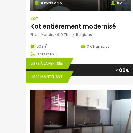
11 mois ago
Isa27
KOT
Kot entièrement modernisé
Pl. du Marais, 4910 Theux, Belgique
2
50 m
3
Chambres
0
SDB privée
LIBRE À LA RENTRÉE
400€
LIBRE MAINTENANT