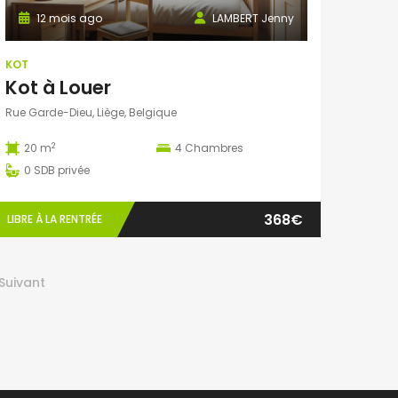
12 mois ago
LAMBERT Jenny
KOT
Kot à Louer
Rue Garde-Dieu, Liège, Belgique
2
20 m
4
Chambres
0
SDB privée
368€
LIBRE À LA RENTRÉE
Suivant