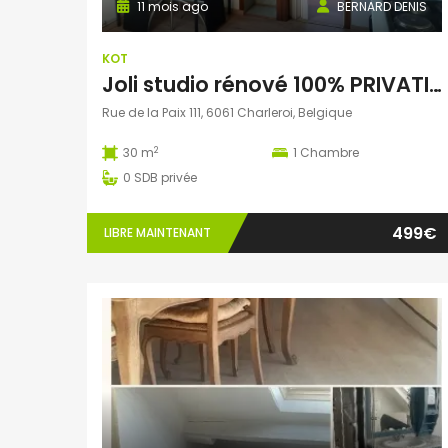
11 mois ago
BERNARD DENIS
KOT
Joli studio rénové 100% PRIVATIF et meublé
Rue de la Paix 111, 6061 Charleroi, Belgique
2
30 m
1
Chambre
0
SDB privée
499€
LIBRE MAINTENANT