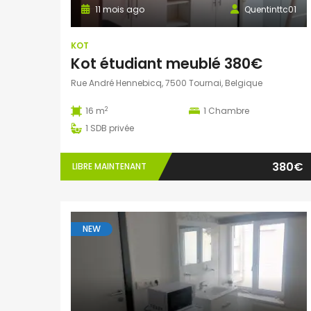
11 mois ago
Quentinttc01
KOT
Kot étudiant meublé 380€
Rue André Hennebicq, 7500 Tournai, Belgique
2
16 m
1
Chambre
1
SDB privée
380€
LIBRE MAINTENANT
NEW