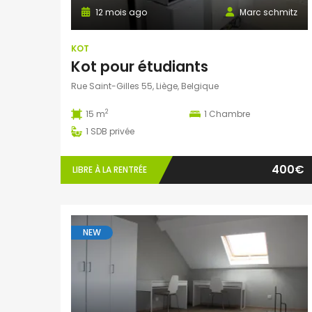
12 mois ago
Marc schmitz
KOT
Kot pour étudiants
Rue Saint-Gilles 55, Liège, Belgique
2
15 m
1
Chambre
1
SDB privée
400€
LIBRE À LA RENTRÉE
NEW