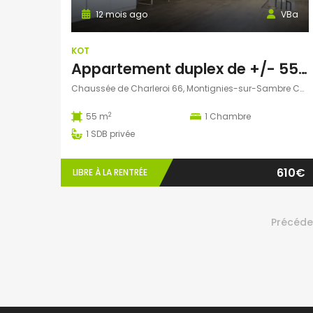
12 mois ago
VBa
KOT
Appartement duplex de +/- 55m²
Chaussée de Charleroi 66, Montignies-sur-Sambre Charleroi, Belgique
2
55 m
1
Chambre
1
SDB privée
610€
LIBRE À LA RENTRÉE
Précéde