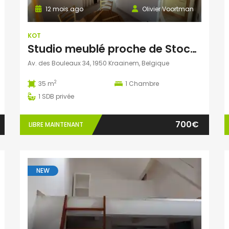
12 mois ago
Olivier Voortman
KOT
Studio meublé proche de Stockel
Av. des Bouleaux 34, 1950 Kraainem, Belgique
2
35 m
1
Chambre
1
SDB privée
700€
LIBRE MAINTENANT
NEW