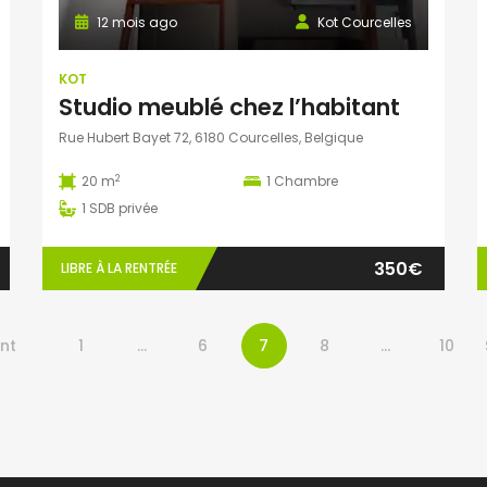
12 mois ago
Kot Courcelles
KOT
Studio meublé chez l’habitant
Rue Hubert Bayet 72, 6180 Courcelles, Belgique
2
20 m
1
Chambre
1
SDB privée
350€
LIBRE À LA RENTRÉE
nt
1
…
6
7
8
…
10