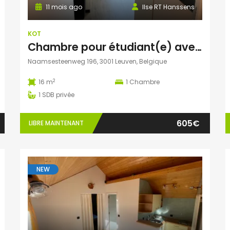
11 mois ago
Ilse RT Hanssens
KOT
Chambre pour étudiant(e) avec salle de bains privative, Heverlee
Naamsesteenweg 196, 3001 Leuven, Belgique
2
16 m
1
Chambre
1
SDB privée
605€
LIBRE MAINTENANT
NEW