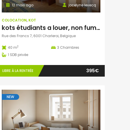
12 mois ago
jocelyne levecq
COLOCATION
,
KOT
kots étudiants a louer, non fumeur
Rue des Francs 7, 6001 Charleroi, Belgique
2
40 m
3
Chambres
1
SDB privée
395€
LIBRE À LA RENTRÉE
NEW