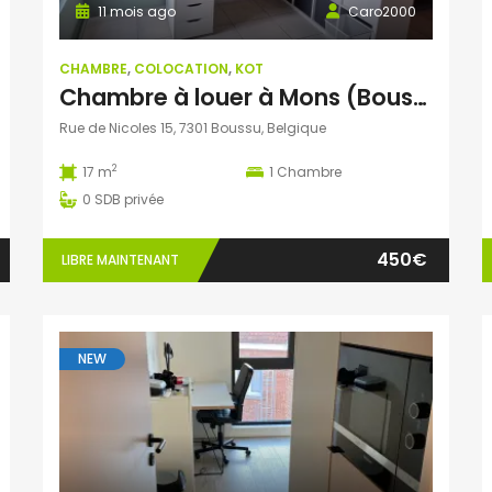
11 mois ago
Caro2000
CHAMBRE
,
COLOCATION
,
KOT
Chambre à louer à Mons (Boussu)
Rue de Nicoles 15, 7301 Boussu, Belgique
2
17 m
1
Chambre
0
SDB privée
450€
LIBRE MAINTENANT
NEW