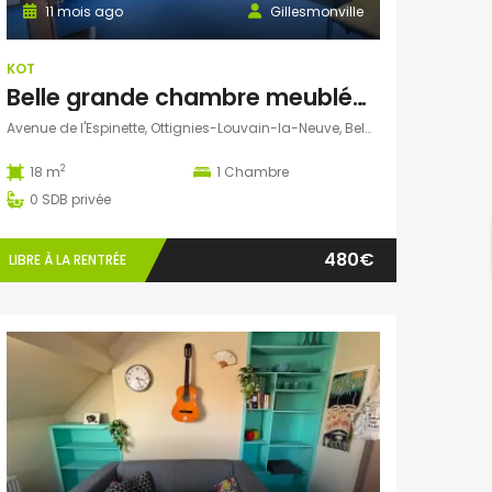
11 mois ago
Gillesmonville
KOT
Belle grande chambre meublée dans maison particulière
Avenue de l'Espinette, Ottignies-Louvain-la-Neuve, Belgique
2
18 m
1
Chambre
0
SDB privée
480€
LIBRE À LA RENTRÉE