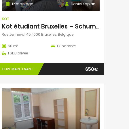
12 mois ago
Daniel Kaplan
KOT
Kot étudiant Bruxelles – Schuman Quartier EU
Rue Jenneval 45, 1000 Bruxelles, Belgique
2
50 m
1
Chambre
1
SDB privée
650€
LIBRE MAINTENANT