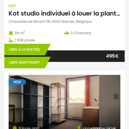
KOT
Kot studio individuel à louer la plante Namur
Chaussée de Dinant 118, 5000 Namen, Belgique
2
39 m
0
Chambre
1
SDB privée
LIBRE À LA RENTRÉE
495€
LIBRE MAINTENANT
NEW
11 mois ago
anne sophie pikzek