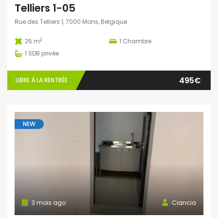
Telliers 1-05
Rue des Telliers 1, 7000 Mons, Belgique
2
25 m
1
Chambre
1
SDB privée
495€
LIBRE À LA RENTRÉE
NEW
3 mois ago
Ciancia