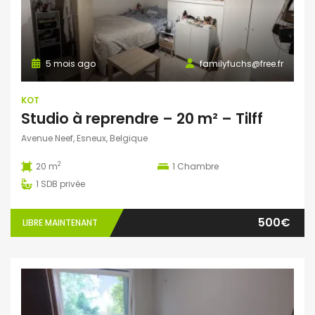
5 mois ago
familyfuchs@free.fr
KOT
Studio à reprendre – 20 m² – Tilff
Avenue Neef, Esneux, Belgique
2
20 m
1
Chambre
1
SDB privée
500€
LIBRE MAINTENANT