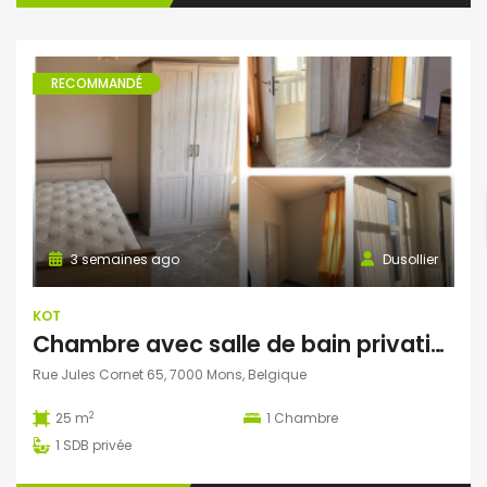
RECOMMANDÉ
3 semaines ago
Dusollier
KOT
Chambre avec salle de bain privative et bureau séparé dans une colocation de 4 personnes
Rue Jules Cornet 65, 7000 Mons, Belgique
2
25 m
1
Chambre
1
SDB privée