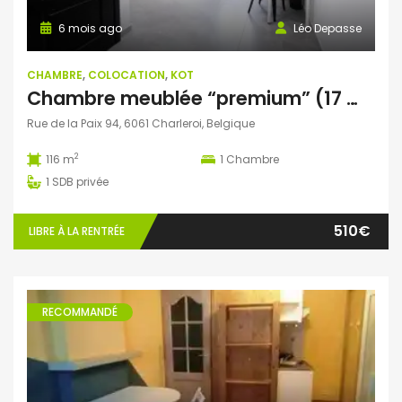
6 mois ago
Léo Depasse
CHAMBRE
,
COLOCATION
,
KOT
Chambre meublée “premium” (17 m²) avec salle de douche privative – Helha Montignies-sur-Sambre
Rue de la Paix 94, 6061 Charleroi, Belgique
2
116 m
1
Chambre
1
SDB privée
510€
LIBRE À LA RENTRÉE
RECOMMANDÉ