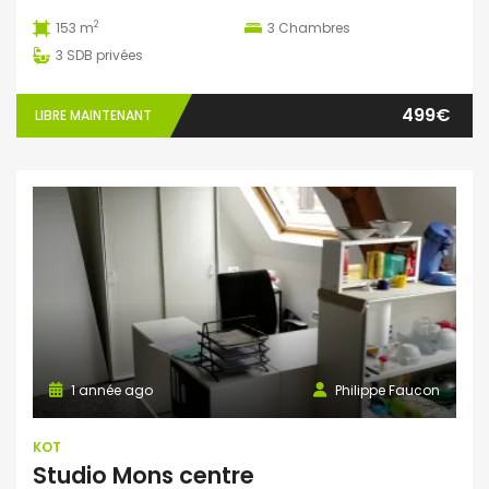
2
153 m
3
Chambres
3
SDB privées
499€
LIBRE MAINTENANT
1 année ago
Philippe Faucon
KOT
Studio Mons centre