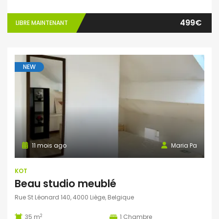
499€
LIBRE MAINTENANT
NEW
11 mois ago
Maria Pa
KOT
Beau studio meublé
Rue St Léonard 140, 4000 Liège, Belgique
2
35 m
1
Chambre