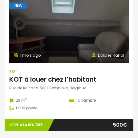
NEW
1 mois ago
Dolores Ranal
KOT
KOT à louer chez l’habitant
Rue de la Place, 5031 Gembloux, Belgique
2
29 m
1
Chambre
1
SDB privée
500€
LIBRE À LA RENTRÉE