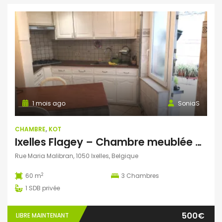
1 mois ago
SoniaS
CHAMBRE
,
KOT
Ixelles Flagey – Chambre meublée – Douche et lavabo privé
Rue Maria Malibran, 1050 Ixelles, Belgique
2
60 m
3
Chambres
1
SDB privée
500€
LIBRE MAINTENANT