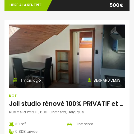
500€
LIBRE À LA RENTRÉE
11 mois ago
BERNARD DENIS
KOT
Joli studio rénové 100% PRIVATIF et meublé
Rue de la Paix 111, 6061 Charleroi, Belgique
2
30 m
1
Chambre
0
SDB privée