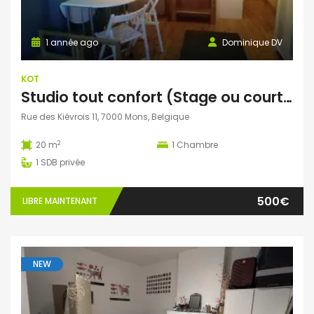
1 année ago
Dominique DV
KOT
Studio tout confort (Stage ou courte durée possible)
Rue des Kiévrois 11, 7000 Mons, Belgique
2
20 m
1
Chambre
1
SDB privée
500€
LIBRE MAINTENANT
NEW