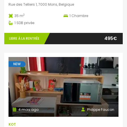
Rue des Telliers 1, 7000 Mons, Belgique
2
35 m
1
Chambre
1
SDB privée
495€
LIBRE À LA RENTRÉE
NEW
4 mois ago
Philippe Faucon
KOT