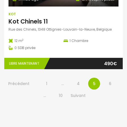
KOT
Kot Chinels 11
Rue des Chinels, 1348 Ottignies-Louvain-la-Neuve, Belgique
2
12 m
1
Chambre
0
SDB privée
490€
LIBRE MAINTENANT
Précédent
1
…
4
5
6
…
10
Suivant