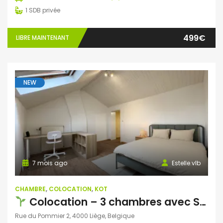
1
SDB privée
499€
LIBRE MAINTENANT
NEW
7 mois ago
Estelle.vlb
CHAMBRE
,
COLOCATION
,
KOT
Colocation – 3 chambres avec SDB et WC privatifs
Rue du Pommier 2, 4000 Liège, Belgique