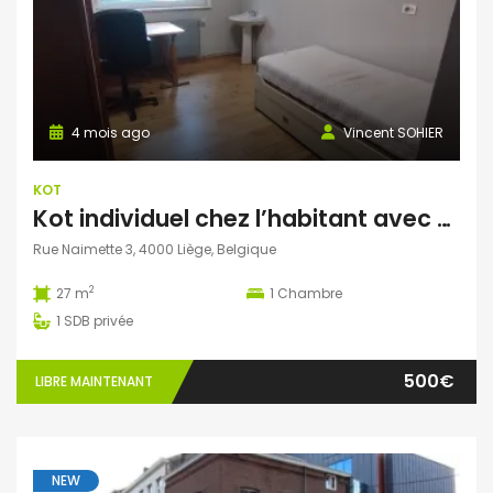
4 mois ago
Vincent SOHIER
KOT
Kot individuel chez l’habitant avec entrée particulière à Liège
Rue Naimette 3, 4000 Liège, Belgique
2
27 m
1
Chambre
1
SDB privée
500€
LIBRE MAINTENANT
NEW