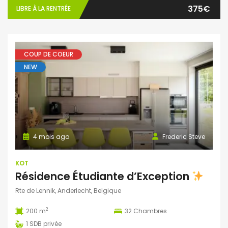
375€
LIBRE À LA RENTRÉE
COUP DE COEUR
NEW
4 mois ago
Frederic Steve
KOT
Résidence Étudiante d’Exception
Rte de Lennik, Anderlecht, Belgique
2
200 m
32
Chambres
1
SDB privée