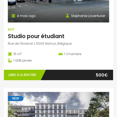
4 mois ago
Stephanie Laventurier
KOT
Studio pour étudiant
Rue de l'Arsenal 1, 5000 Namur, Belgique
2
15 m
1
Chambre
1
SDB privée
500€
LIBRE À LA RENTRÉE
NEW