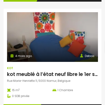
4 mois ago
Debois
KOT
kot meublé à l’état neuf libre le 1er septembre
Rue Marie-Henriette 11, 5000 Namur, Belgique
2
15 m
1
Chambre
0
SDB privée