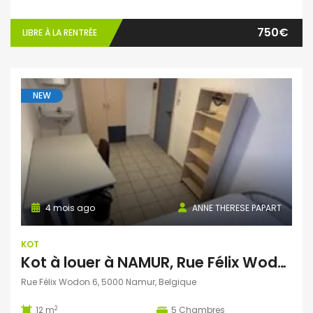
750€
LIBRE À LA RENTRÉE
NEW
4 mois ago
ANNE THERESE PAPART
KOT
Kot à louer à NAMUR, Rue Félix Wodon, 6, proche de la gare, du centre ville et des Université et Hautes Ecoles
Rue Félix Wodon 6, 5000 Namur, Belgique
2
12 m
5
Chambres