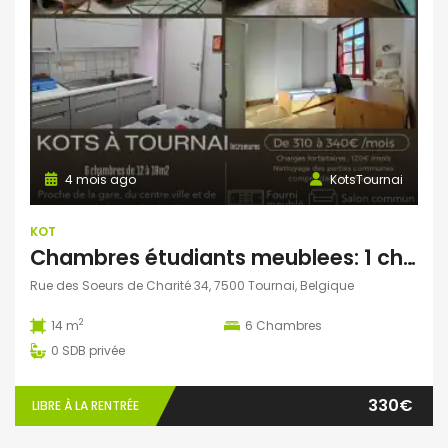
4 mois ago
KotsTournai
KOT
Chambres étudiants meublees: 1 chambre se libere en septembre
Rue des Soeurs de Charité 34, 7500 Tournai, Belgique
2
14 m
6
Chambres
0
SDB privée
330€
LIBRE À LA RENTRÉE