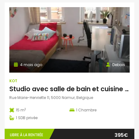
4 mois ago
Debois
KOT
Studio avec salle de bain et cuisine personnelles libre au 1er septembre
Rue Marie-Henriette 11, 5000 Namur, Belgique
2
15 m
1
Chambre
1
SDB privée
395€
LIBRE À LA RENTRÉE