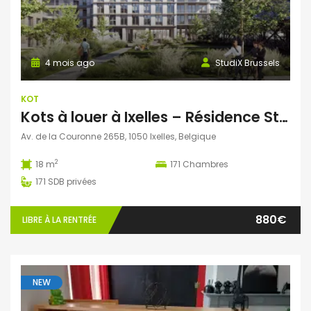
4 mois ago
StudiX Brussels
KOT
Kots à louer à Ixelles – Résidence StudiX
Av. de la Couronne 265B, 1050 Ixelles, Belgique
2
18 m
171
Chambres
171
SDB privées
880€
LIBRE À LA RENTRÉE
NEW