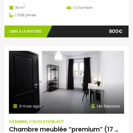
2
18 m
1
Chambre
1
SDB privée
900€
LIBRE À LA RENTRÉE
6 mois ago
Léo Depasse
CHAMBRE
,
COLOCATION
,
KOT
Chambre meublée “premium” (17 m²) avec salle de douche privative – Helha Montignies-sur-Sambre