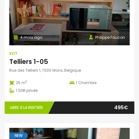
4 mois ago
Philippe Faucon
KOT
Telliers 1-05
Rue des Telliers 1, 7000 Mons, Belgique
2
25 m
1
Chambre
1
SDB privée
495€
LIBRE À LA RENTRÉE
NEW