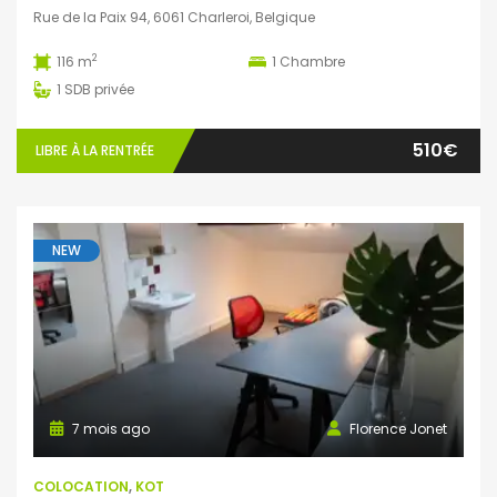
Rue de la Paix 94, 6061 Charleroi, Belgique
2
116 m
1
Chambre
1
SDB privée
510€
LIBRE À LA RENTRÉE
NEW
7 mois ago
Florence Jonet
COLOCATION
,
KOT