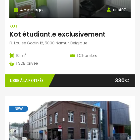
4 mois ago
riri1407
KOT
Kot étudiant.e exclusivement
Pl. Louise Godin 12, 5000 Namur, Belgique
2
16 m
1
Chambre
1
SDB privée
330€
LIBRE À LA RENTRÉE
NEW