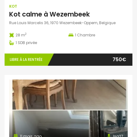
KOT
Kot calme à Wezembeek
Rue Louis Marcelis 36, 1970 Wezembeek-Oppem, Belgique
2
28 m
1
Chambre
1
SDB privée
750€
LIBRE À LA RENTRÉE
11 mois ago
Isa27