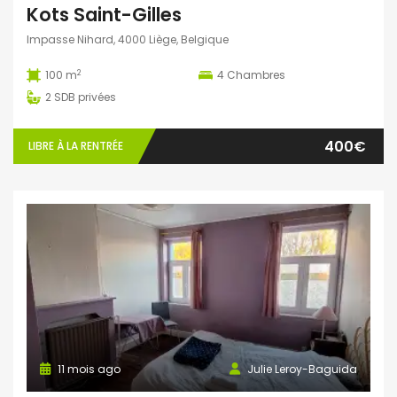
Kots Saint-Gilles
Impasse Nihard, 4000 Liège, Belgique
2
100 m
4
Chambres
2
SDB privées
400€
LIBRE À LA RENTRÉE
11 mois ago
Julie Leroy-Baguida