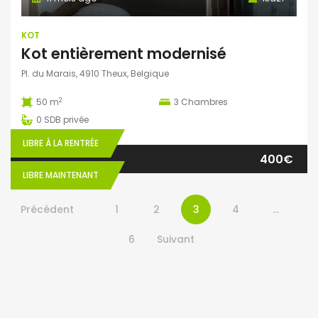
KOT
Kot entièrement modernisé
Pl. du Marais, 4910 Theux, Belgique
2
50 m
3
Chambres
0
SDB privée
LIBRE À LA RENTRÉE
400€
LIBRE MAINTENANT
Précédent
1
2
3
4
…
6
Suivant