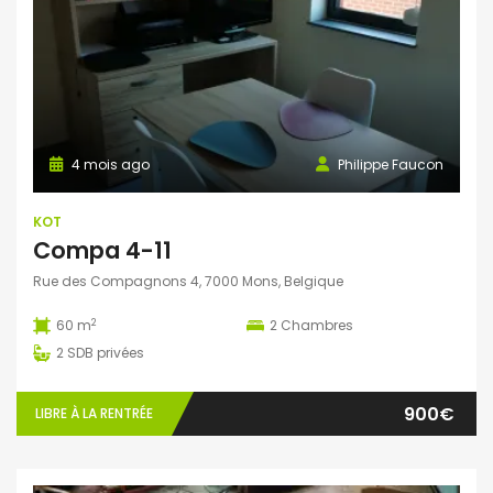
4 mois ago
Philippe Faucon
KOT
Compa 4-11
Rue des Compagnons 4, 7000 Mons, Belgique
2
60 m
2
Chambres
2
SDB privées
900€
LIBRE À LA RENTRÉE