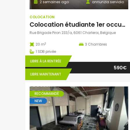
2 semaines ago
annunzia servidio
COLOCATION
Colocation étudiante 1er occupation
Rue Brigade Piron 233/a, 6061 Charleroi, Belgique
2
20 m
3
Chambres
1
SDB privée
LIBRE À LA RENTRÉE
590€
LIBRE MAINTENANT
RECOMMANDÉ
NEW