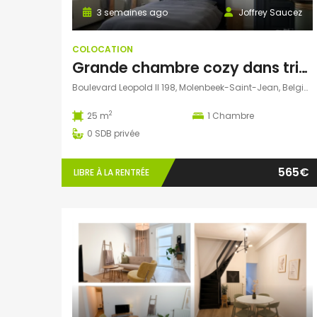
3 semaines ago
Joffrey Saucez
COLOCATION
Grande chambre cozy dans triplex d’une maison de Maître typique de Bruxelles
Boulevard Leopold II 198, Molenbeek-Saint-Jean, Belgique
2
25 m
1
Chambre
0
SDB privée
565€
LIBRE À LA RENTRÉE