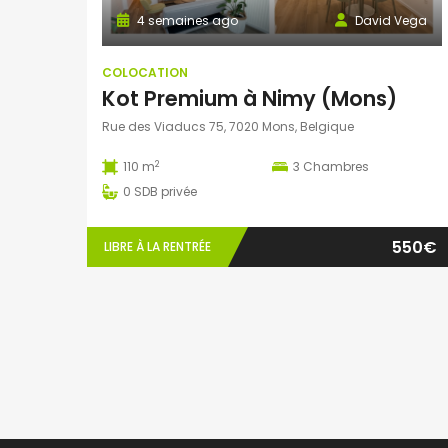
4 semaines ago
David Vega
COLOCATION
Kot Premium à Nimy (Mons)
Rue des Viaducs 75, 7020 Mons, Belgique
2
110 m
3
Chambres
0
SDB privée
550€
LIBRE À LA RENTRÉE