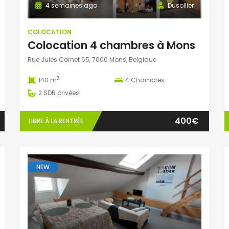
4 semaines ago
Dusollier
COLOCATION
Colocation 4 chambres à Mons
Rue Jules Cornet 65, 7000 Mons, Belgique
2
140 m
4
Chambres
2
SDB privées
400€
LIBRE À LA RENTRÉE
NEW