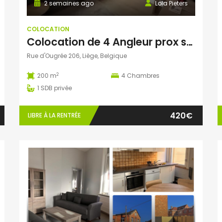
2 semaines ago
Lola Pieters
COLOCATION
Colocation de 4 Angleur prox sart et helmo
Rue d'Ougrée 206, Liège, Belgique
2
200 m
4
Chambres
1
SDB privée
420€
LIBRE À LA RENTRÉE