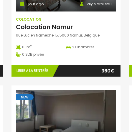
1 jour ago
Laly Marolleau
COLOCATION
Colocation Namur
Rue Lucien Namêche 15, 5000 Namur, Belgique
2
81 m
2
Chambres
0
SDB privée
360€
LIBRE À LA RENTRÉE
NEW