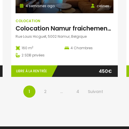
4 semaines ago
celines
COLOCATION
Colocation Namur fraichement rénovée 4 filles (jeunes travailleurs, pas étudiants)- 2 chambres libres
Rue Louis Hicguet, 5002 Namur, Belgique
2
160 m
4
Chambres
2
SDB privées
450€
LIBRE À LA RENTRÉE
1
2
…
4
Suivant