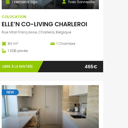
1 semaine ago
Yves Sonneville
COLOCATION
ELLE’N CO-LIVING CHARLEROI
Rue Vital Françoisse, Charleroi, Belgique
2
80 m
1
Chambre
1
SDB privée
465€
LIBRE À LA RENTRÉE
NEW