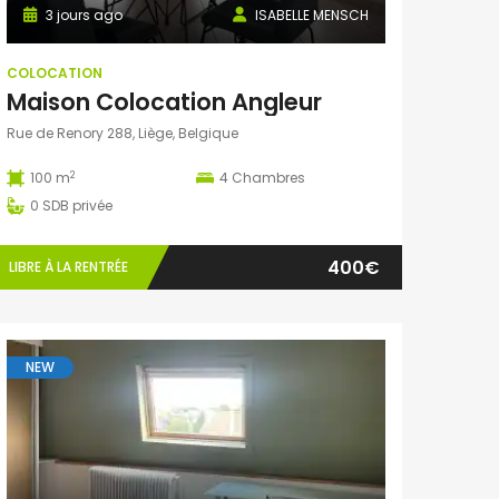
3 jours ago
ISABELLE MENSCH
COLOCATION
Maison Colocation Angleur
Rue de Renory 288, Liège, Belgique
2
100 m
4
Chambres
0
SDB privée
400€
LIBRE À LA RENTRÉE
NEW