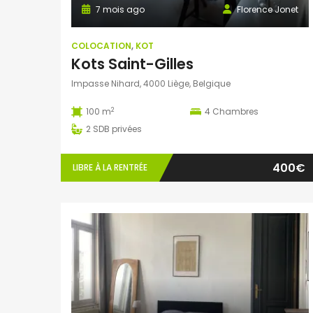
7 mois ago
Florence Jonet
COLOCATION
,
KOT
Kots Saint-Gilles
Impasse Nihard, 4000 Liège, Belgique
2
100 m
4
Chambres
2
SDB privées
400€
LIBRE À LA RENTRÉE