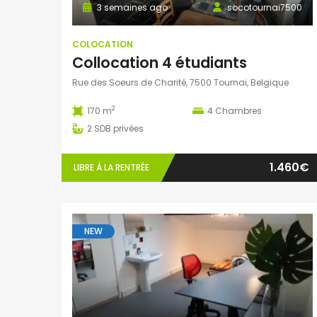
3 semaines ago
socotournai7500
COLOCATION
Collocation 4 étudiants
Rue des Soeurs de Charité, 7500 Tournai, Belgique
2
170 m
4
Chambres
2
SDB privées
1.460€
LIBRE À LA RENTRÉE
NEW