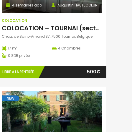
4 semaines ago
Augustin HAUTECOEUR
COLOCATION
COLOCATION – TOURNAI (secteur des Bastions)
Chau. de Saint-Amand 37, 7500 Tournai, Belgique
2
17 m
4
Chambres
0
SDB privée
500€
LIBRE À LA RENTRÉE
NEW