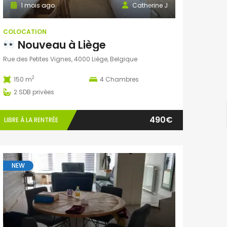
1 mois ago
Catherine J
COLOCATION
Nouveau à Liège
Rue des Petites Vignes, 4000 Liège, Belgique
2
150 m
4
Chambres
2
SDB privées
490€
LIBRE À LA RENTRÉE
NEW