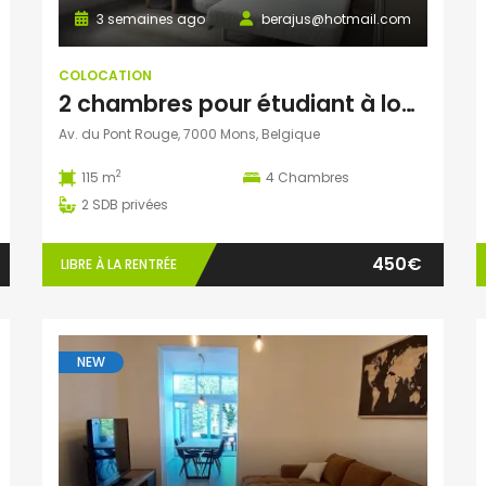
3 semaines ago
berajus@hotmail.com
COLOCATION
2 chambres pour étudiant à louer à Mons
Av. du Pont Rouge, 7000 Mons, Belgique
2
115 m
4
Chambres
2
SDB privées
450€
LIBRE À LA RENTRÉE
NEW