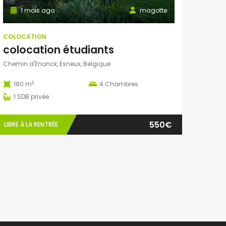
1 mois ago
magotte
COLOCATION
colocation étudiants
Chemin d'Enonck, Esneux, Belgique
2
180 m
4
Chambres
1
SDB privée
550€
LIBRE À LA RENTRÉE