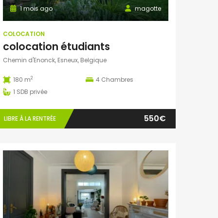
1 mois ago
magotte
COLOCATION
colocation étudiants
Chemin d'Enonck, Esneux, Belgique
2
180 m
4
Chambres
1
SDB privée
550€
LIBRE À LA RENTRÉE