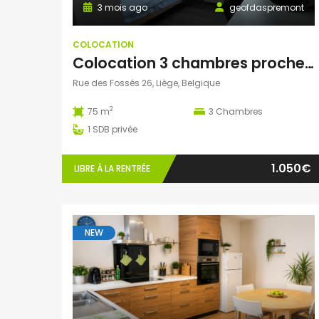
3 mois ago
geofdaspremont
COLOCATION
Colocation 3 chambres proche centre ville
Rue des Fossés 26, Liège, Belgique
2
75 m
3
Chambres
1
SDB privée
1.050€
LIBRE À LA RENTRÉE
NEW