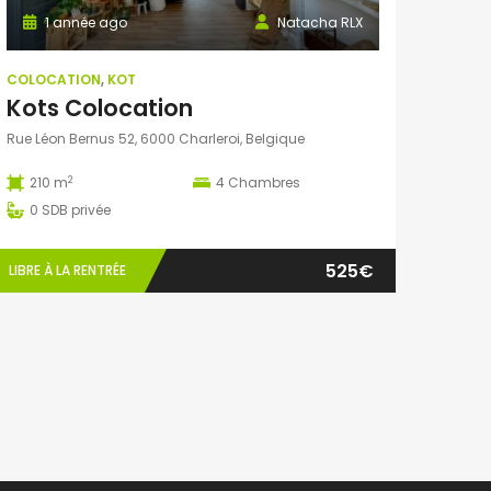
1 année ago
Natacha RLX
COLOCATION
,
KOT
Kots Colocation
Rue Léon Bernus 52, 6000 Charleroi, Belgique
2
210 m
4
Chambres
0
SDB privée
525€
LIBRE À LA RENTRÉE