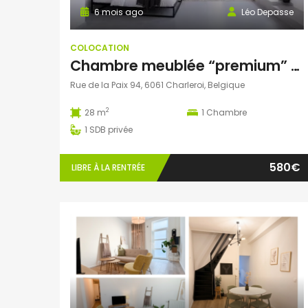
6 mois ago
Léo Depasse
COLOCATION
Chambre meublée “premium” (27 m²) avec salle de douche privative et entrée privative
Rue de la Paix 94, 6061 Charleroi, Belgique
2
28 m
1
Chambre
1
SDB privée
580€
LIBRE À LA RENTRÉE