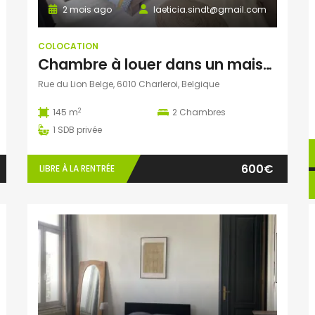
2 mois ago
laeticia.sindt@gmail.com
COLOCATION
Chambre à louer dans un maison en colocation
Rue du Lion Belge, 6010 Charleroi, Belgique
2
145 m
2
Chambres
1
SDB privée
600€
LIBRE À LA RENTRÉE