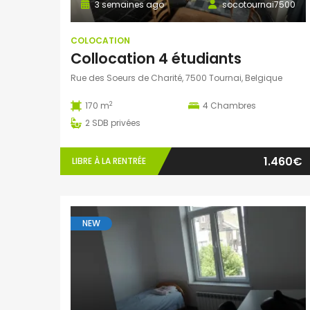
3 semaines ago
socotournai7500
COLOCATION
Collocation 4 étudiants
Rue des Soeurs de Charité, 7500 Tournai, Belgique
2
170 m
4
Chambres
2
SDB privées
1.460€
LIBRE À LA RENTRÉE
NEW