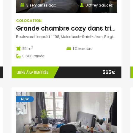
3 semaines ago
Joffrey Saucez
COLOCATION
Grande chambre cozy dans triplex d’une maison de Maître typique de Bruxelles
Boulevard Leopold II 198, Molenbeek-Saint-Jean, Belgique
2
25 m
1
Chambre
0
SDB privée
565€
LIBRE À LA RENTRÉE
NEW