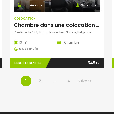
1 année ago
Sybaume
COLOCATION
Chambre dans une colocation au centre de bruxelles
Rue Royale 237, Saint-Josse-ten-Noode, Belgique
2
13 m
1
Chambre
0
SDB privée
545€
LIBRE À LA RENTRÉE
1
2
…
4
Suivant