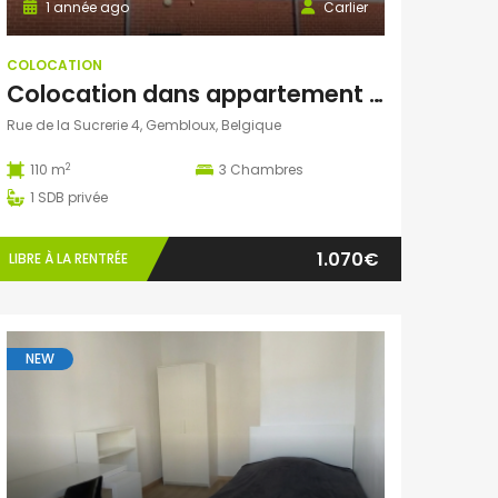
1 année ago
Carlier
COLOCATION
Colocation dans appartement 3 chambres Gembloux
Rue de la Sucrerie 4, Gembloux, Belgique
2
110 m
3
Chambres
1
SDB privée
1.070€
LIBRE À LA RENTRÉE
NEW