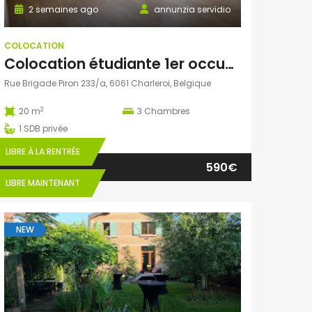
2 semaines ago
annunzia servidio
COLOCATION
Colocation étudiante 1er occupation
Rue Brigade Piron 233/a, 6061 Charleroi, Belgique
2
20 m
3
Chambres
1
SDB privée
LIBRE À LA RENTRÉE
590€
LIBRE MAINTENANT
NEW