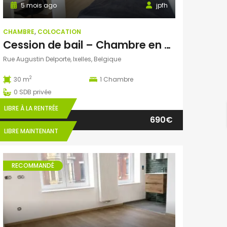
5 mois ago
jpfh
CHAMBRE
,
COLOCATION
Cession de bail – Chambre en coloc à Ixelles
Rue Augustin Delporte, Ixelles, Belgique
2
30 m
1
Chambre
0
SDB privée
LIBRE À LA RENTRÉE
690€
LIBRE MAINTENANT
RECOMMANDÉ