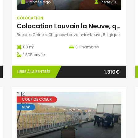
1 année ago
PierreVDL
COLOCATION
Colocation Louvain la Neuve, quartier Blocry, 3 étudiants calme et non fumeurs
Rue des Chinels, Ottignies-Louvain-la-Neuve, Belgique
2
80 m
3
Chambres
1
SDB privée
1.310€
LIBRE À LA RENTRÉE
COUP DE COEUR
NEW