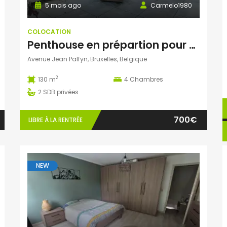
5 mois ago
Carmelo1980
COLOCATION
Penthouse en prépartion pour COLOC
Avenue Jean Palfyn, Bruxelles, Belgique
2
130 m
4
Chambres
2
SDB privées
700€
LIBRE À LA RENTRÉE
NEW