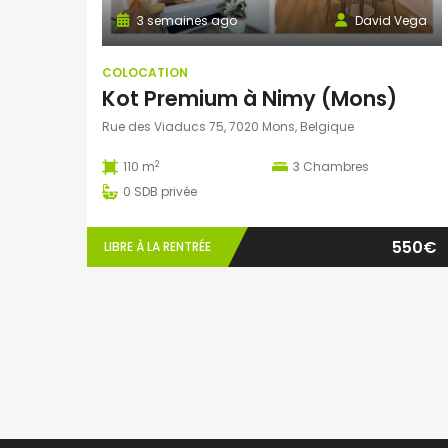
3 semaines ago
David Vega
COLOCATION
Kot Premium à Nimy (Mons)
Rue des Viaducs 75, 7020 Mons, Belgique
2
110 m
3
Chambres
0
SDB privée
550€
LIBRE À LA RENTRÉE