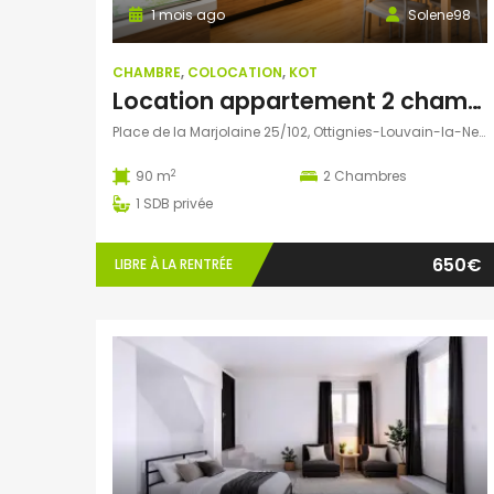
1 mois ago
Solene98
CHAMBRE
,
COLOCATION
,
KOT
Location appartement 2 chambres pour étudiants
Place de la Marjolaine 25/102, Ottignies-Louvain-la-Neuve, Belgique
2
90 m
2
Chambres
1
SDB privée
650€
LIBRE À LA RENTRÉE