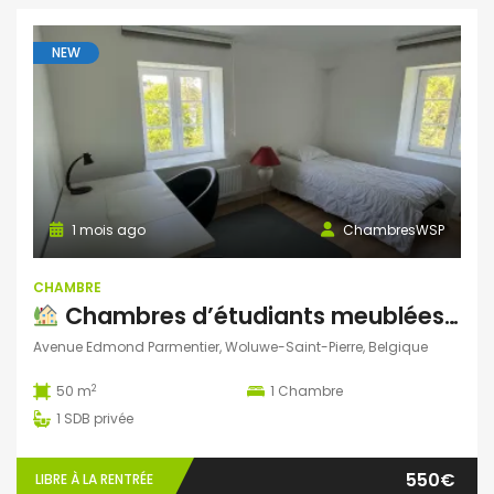
NEW
1 mois ago
ChambresWSP
CHAMBRE
Chambres d’étudiants meublées à louer – Woluwe-Saint-Pierre
Avenue Edmond Parmentier, Woluwe-Saint-Pierre, Belgique
2
50 m
1
Chambre
1
SDB privée
550€
LIBRE À LA RENTRÉE