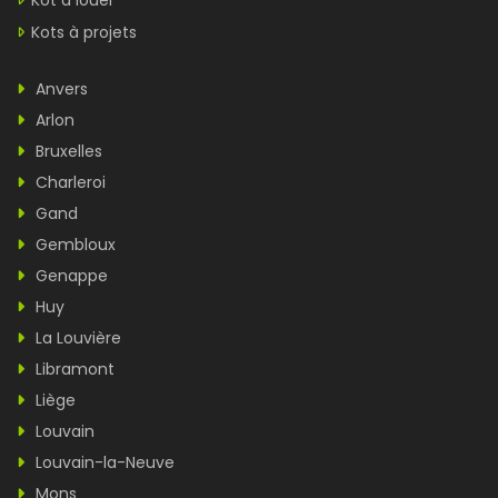
Kot à louer
Kots à projets
Anvers
Arlon
Bruxelles
Charleroi
Gand
Gembloux
Genappe
Huy
La Louvière
Libramont
Liège
Louvain
Louvain-la-Neuve
Mons