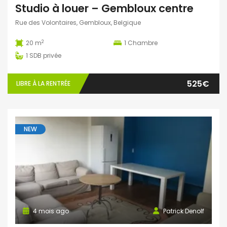
Studio à louer – Gembloux centre
Rue des Volontaires, Gembloux, Belgique
2
20 m
1
Chambre
1
SDB privée
525€
LIBRE À LA RENTRÉE
NEW
4 mois ago
Patrick Denolf