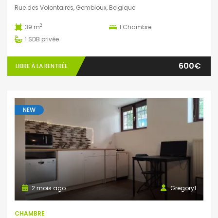
Rue des Volontaires, Gembloux, Belgique
2
39 m
1
Chambre
1
SDB privée
600€
LIBRE À LA RENTRÉE
NEW
2 mois ago
Gregory1
CHAMBRE