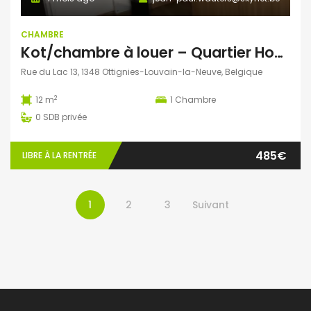
CHAMBRE
Kot/chambre à louer – Quartier Hocaille
Rue du Lac 13, 1348 Ottignies-Louvain-la-Neuve, Belgique
2
12 m
1
Chambre
0
SDB privée
485€
LIBRE À LA RENTRÉE
1
2
3
Suivant