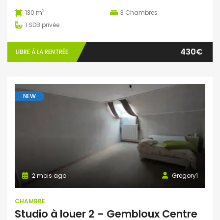
2
130 m
3
Chambres
1
SDB privée
430€
LIBRE À LA RENTRÉE
NEW
2 mois ago
Gregory1
CHAMBRE
Studio à louer 2 – Gembloux Centre