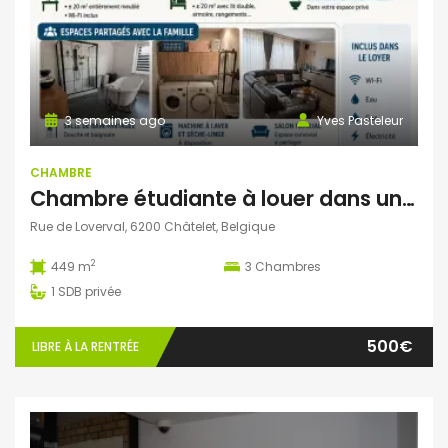
3 semaines ago
Yves Pasteleur
CHAMBRE
Chambre étudiante à louer dans une ambiance familiale – Châtelet
Rue de Loverval, 6200 Châtelet, Belgique
2
449 m
3
Chambres
1
SDB privée
500€
LIBRE À LA RENTRÉE