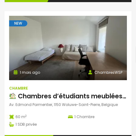
NEW
1 mois ago
ChambresWSP
CHAMBRE
Chambres d’étudiants meublées à louer – Woluwe-Saint-Pierre
Av. Edmond Parmentier, 1150 Woluwe-Saint-Pierre, Belgique
2
60 m
1
Chambre
1
SDB privée