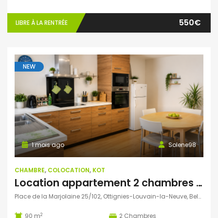
550€
LIBRE À LA RENTRÉE
NEW
1 mois ago
Solene98
CHAMBRE
,
COLOCATION
,
KOT
Location appartement 2 chambres pour étudiants
Place de la Marjolaine 25/102, Ottignies-Louvain-la-Neuve, Belgique
2
90 m
2
Chambres