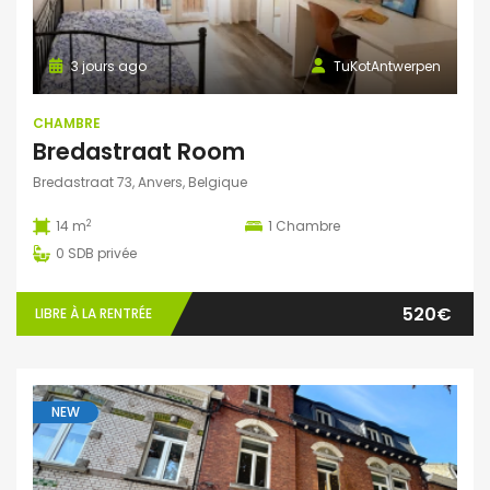
3 jours ago
TuKotAntwerpen
CHAMBRE
Bredastraat Room
Bredastraat 73, Anvers, Belgique
2
14 m
1
Chambre
0
SDB privée
520€
LIBRE À LA RENTRÉE
NEW