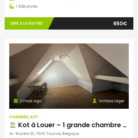
1
SDB privée
650€
LIBRE À LA RENTRÉE
2 mois ago
Victoria Léger
CHAMBRE
,
KOT
Kot à Louer – 1 grande chambre meublée – Maison de ville avec Jardin + Terrasse
Av. Bozière 33, 7500 Tournai, Belgique