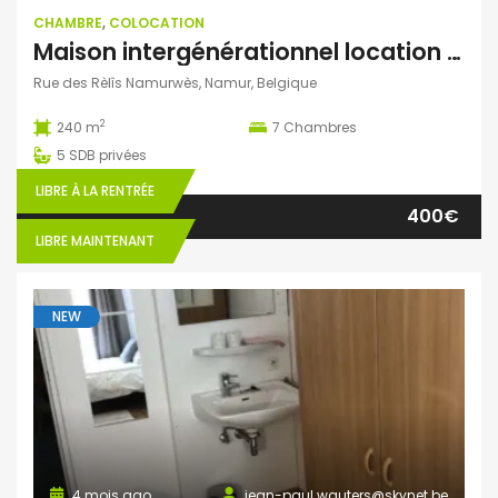
CHAMBRE
,
COLOCATION
Maison intergénérationnel location chambre collocation
Rue des Rèlîs Namurwès, Namur, Belgique
2
240 m
7
Chambres
5
SDB privées
LIBRE À LA RENTRÉE
400€
LIBRE MAINTENANT
NEW
4 mois ago
jean-paul.wauters@skynet.be