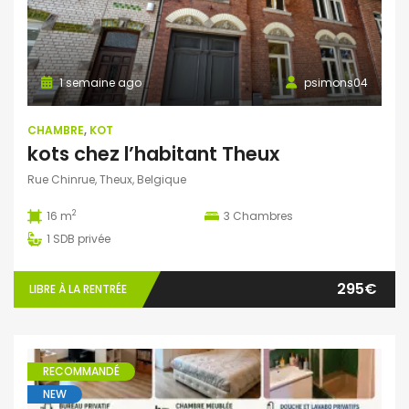
1 semaine ago
psimons04
CHAMBRE
,
KOT
kots chez l’habitant Theux
Rue Chinrue, Theux, Belgique
2
16 m
3
Chambres
1
SDB privée
295€
LIBRE À LA RENTRÉE
RECOMMANDÉ
NEW