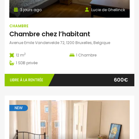
3 jours ago
Lucie de Ghellinck
CHAMBRE
Chambre chez l’habitant
Avenue Emile Vandervelde 72, 1200 Bruxelles, Belgique
2
12 m
1
Chambre
1
SDB privée
600€
LIBRE À LA RENTRÉE
NEW