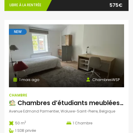
575€
LIBRE À LA RENTRÉE
NEW
1 mois ago
ChambresWSP
CHAMBRE
Chambres d’étudiants meublées à louer – Woluwe-Saint-Pierre
Avenue Edmond Parmentier, Woluwe-Saint-Pierre, Belgique
2
50 m
1
Chambre
1
SDB privée