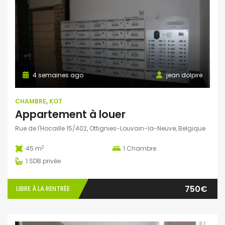
4 semaines ago
jean dolpire
CHAMBRE
,
KOT
Appartement à louer
Rue de l'Hocaille 15/402, Ottignies-Louvain-la-Neuve, Belgique
2
45 m
1
Chambre
1
SDB privée
750€
LIBRE À LA RENTRÉE