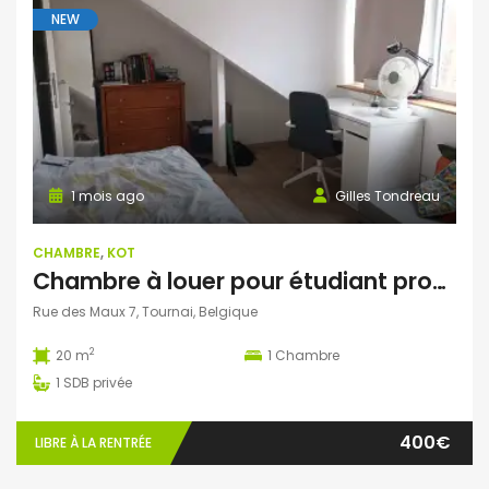
NEW
1 mois ago
Gilles Tondreau
CHAMBRE
,
KOT
Chambre à louer pour étudiant proche Grand place de Tournai
Rue des Maux 7, Tournai, Belgique
2
20 m
1
Chambre
1
SDB privée
400€
LIBRE À LA RENTRÉE